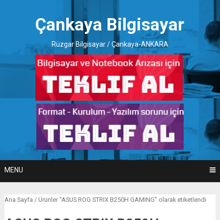
Skip
to
Çankaya Bilgisayar
content
Rüzgar Bilgisayar / Çankaya-ANKARA
MENU
Ana Sayfa
/ Ürünler “ASUS ROG STRIX B250H GAMING” olarak etiketlendi