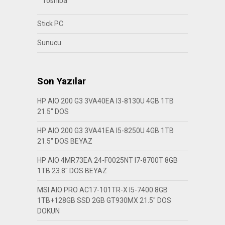
Toshiba
Stick PC
Sunucu
Son Yazılar
HP AIO 200 G3 3VA40EA I3-8130U 4GB 1TB
21.5″ DOS
HP AIO 200 G3 3VA41EA I5-8250U 4GB 1TB
21.5″ DOS BEYAZ
HP AIO 4MR73EA 24-F0025NT I7-8700T 8GB
1TB 23.8″ DOS BEYAZ
MSI AIO PRO AC17-101TR-X I5-7400 8GB
1TB+128GB SSD 2GB GT930MX 21.5″ DOS
DOKUN