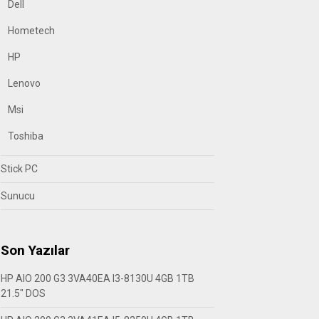
Dell
Hometech
HP
Lenovo
Msi
Toshiba
Stick PC
Sunucu
Son Yazılar
HP AIO 200 G3 3VA40EA I3-8130U 4GB 1TB
21.5″ DOS