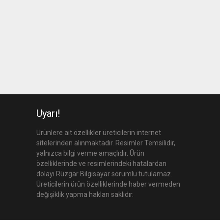
Uyarı!
Ürünlere ait özellikler üreticilerin internet
sitelerinden alınmaktadır. Resimler Temsilidir,
yalnızca bilgi verme amaçlıdır. Ürün
özelliklerinde ve resimlerindeki hatalardan
dolayı Rüzgar Bilgisayar sorumlu tutulamaz.
Üreticilerin ürün özelliklerinde haber vermeden
değişiklik yapma hakları saklıdır.