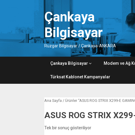
Skip
to
Çankaya
content
Bilgisayar
Rüzgar Bilgisayar / Çankaya-ANKARA
Çankaya Bilgisayar
Modem ve Ağ K
Türksat Kablonet Kampanyalar
Ana Sayfa
/ Ürünler “ASUS ROG STRIX X299-E GAMING 
ASUS ROG STRIX X299
Tek bir sonuç gösteriliyor