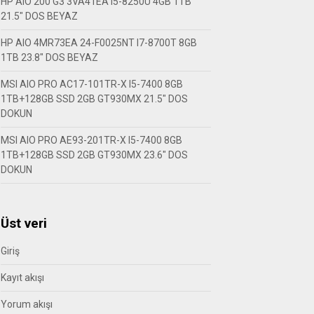
HP AIO 200 G3 3VA41EA I5-8250U 4GB 1TB
21.5″ DOS BEYAZ
HP AIO 4MR73EA 24-F0025NT I7-8700T 8GB
1TB 23.8″ DOS BEYAZ
MSI AIO PRO AC17-101TR-X I5-7400 8GB
1TB+128GB SSD 2GB GT930MX 21.5″ DOS
DOKUN
MSI AIO PRO AE93-201TR-X I5-7400 8GB
1TB+128GB SSD 2GB GT930MX 23.6″ DOS
DOKUN
Üst veri
Giriş
Kayıt akışı
Yorum akışı