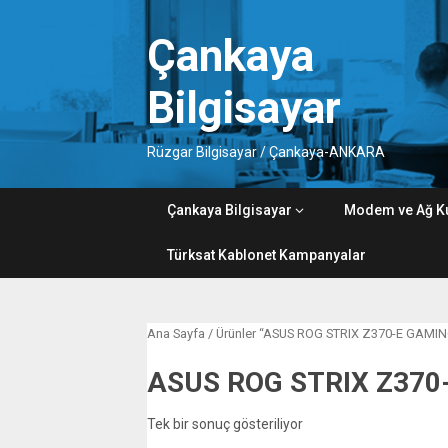
Skip
to
Çankaya
content
Bilgisayar
Rüzgar Bilgisayar / Çankaya-ANKARA
Çankaya Bilgisayar
Modem ve Ağ K
Türksat Kablonet Kampanyalar
Ana Sayfa
/ Ürünler “ASUS ROG STRIX Z370-E GAMING ö
ASUS ROG STRIX Z370-E
Tek bir sonuç gösteriliyor