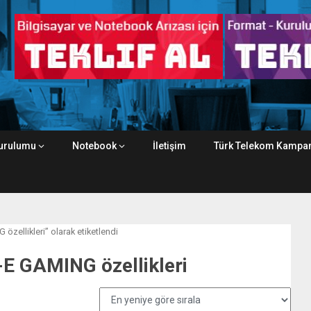
urulumu
Notebook
İletişim
Türk Telekom Kampan
zellikleri” olarak etiketlendi
 GAMING özellikleri