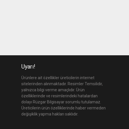
Uyarı!
Ürünlere ait özellikler üreticilerin internet
sitelerinden alınmaktadır. Resimler Temsilidir,
yalnızca bilgi verme amaçlıdır. Ürün
özelliklerinde ve resimlerindeki hatalardan
dolayı Rüzgar Bilgisayar sorumlu tutulamaz.
Üreticilerin ürün özelliklerinde haber vermeden
değişiklik yapma hakları saklıdır.