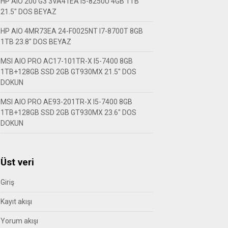
HP AIO 200 G3 3VA41EA I5-8250U 4GB 1TB
21.5″ DOS BEYAZ
HP AIO 4MR73EA 24-F0025NT I7-8700T 8GB
1TB 23.8″ DOS BEYAZ
MSI AIO PRO AC17-101TR-X I5-7400 8GB
1TB+128GB SSD 2GB GT930MX 21.5″ DOS
DOKUN
MSI AIO PRO AE93-201TR-X I5-7400 8GB
1TB+128GB SSD 2GB GT930MX 23.6″ DOS
DOKUN
Üst veri
Giriş
Kayıt akışı
Yorum akışı