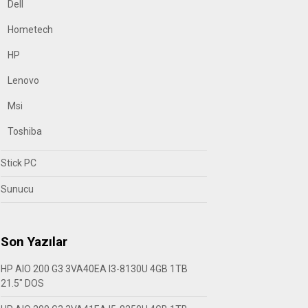
Dell
Hometech
HP
Lenovo
Msi
Toshiba
Stick PC
Sunucu
Son Yazılar
HP AIO 200 G3 3VA40EA I3-8130U 4GB 1TB
21.5″ DOS