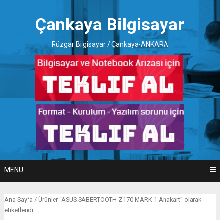
Skip
to
Çankaya Bilgisayar
content
Rüzgar Bilgisayar / Çankaya-ANKARA
MENU
Ana Sayfa
/ Ürünler “ASUS SABERTOOTH Z170 MARK 1 Anakart” olarak
etiketlendi