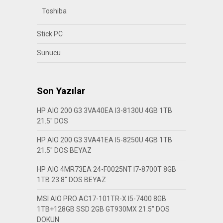
Toshiba
Stick PC
Sunucu
Son Yazılar
HP AIO 200 G3 3VA40EA I3-8130U 4GB 1TB
21.5″ DOS
HP AIO 200 G3 3VA41EA I5-8250U 4GB 1TB
21.5″ DOS BEYAZ
HP AIO 4MR73EA 24-F0025NT I7-8700T 8GB
1TB 23.8″ DOS BEYAZ
MSI AIO PRO AC17-101TR-X I5-7400 8GB
1TB+128GB SSD 2GB GT930MX 21.5″ DOS
DOKUN