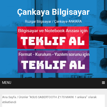
Skip
to
Çankaya Bilgisayar
content
Rüzgar Bilgisayar / Çankaya-ANKARA
MENU
Ana Sayfa
/ Ürünler “ASUS SABERTOOTH Z170 MARK 1 ankara” olarak
etiketlendi