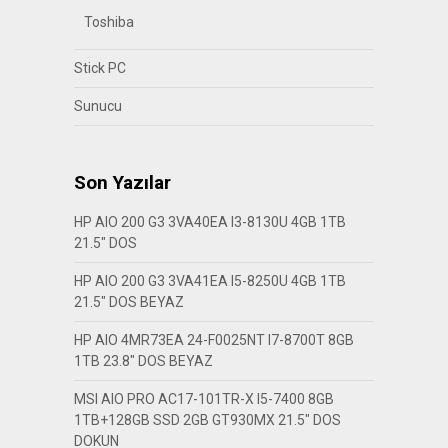
Toshiba
Stick PC
Sunucu
Son Yazılar
HP AIO 200 G3 3VA40EA I3-8130U 4GB 1TB
21.5″ DOS
HP AIO 200 G3 3VA41EA I5-8250U 4GB 1TB
21.5″ DOS BEYAZ
HP AIO 4MR73EA 24-F0025NT I7-8700T 8GB
1TB 23.8″ DOS BEYAZ
MSI AIO PRO AC17-101TR-X I5-7400 8GB
1TB+128GB SSD 2GB GT930MX 21.5″ DOS
DOKUN