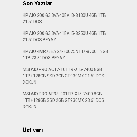
Son Yazılar
HP AIO 200 G3 3VA40EA I3-8130U 4GB 1TB
21.5″ DOS
HP AIO 200 G3 3VA41EA I5-8250U 4GB 1TB
21.5″ DOS BEYAZ
HP AIO 4MR73EA 24-F0025NT I7-8700T 8GB
1TB 23.8″ DOS BEYAZ
MSI AIO PRO AC17-101TR-X I5-7400 8GB
1TB+128GB SSD 2GB GT930MX 21.5″ DOS
DOKUN
MSI AIO PRO AE93-201TR-X I5-7400 8GB
1TB+128GB SSD 2GB GT930MX 23.6″ DOS
DOKUN
Üst veri