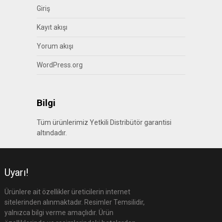
Giriş
Kayıt akışı
Yorum akışı
WordPress.org
Bilgi
Tüm ürünlerimiz Yetkili Distribütör garantisi
altındadır.
Uyarı!
Ürünlere ait özellikler üreticilerin internet
sitelerinden alınmaktadır. Resimler Temsilidir,
yalnızca bilgi verme amaçlıdır. Ürün