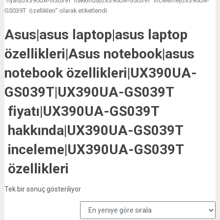
fiyatı|UX390UA-GS039T hakkında|UX390UA-GS039T inceleme|UX390UA-
GS039T özellikleri” olarak etiketlendi
Asus|asus laptop|asus laptop
özellikleri|Asus notebook|asus
notebook özellikleri|UX390UA-
GS039T|UX390UA-GS039T
fiyatı|UX390UA-GS039T
hakkında|UX390UA-GS039T
inceleme|UX390UA-GS039T
özellikleri
Tek bir sonuç gösteriliyor