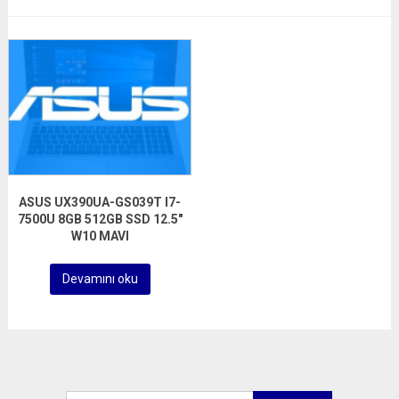
ASUS UX390UA-GS039T I7-
7500U 8GB 512GB SSD 12.5″
W10 MAVI
Devamını oku