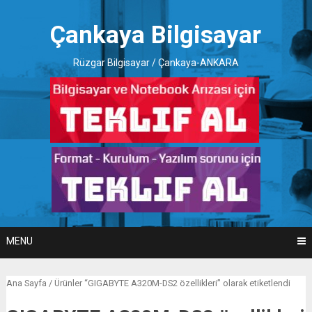
Skip
to
Çankaya Bilgisayar
content
Rüzgar Bilgisayar / Çankaya-ANKARA
MENU
Ana Sayfa
/ Ürünler “GIGABYTE A320M-DS2 özellikleri” olarak etiketlendi