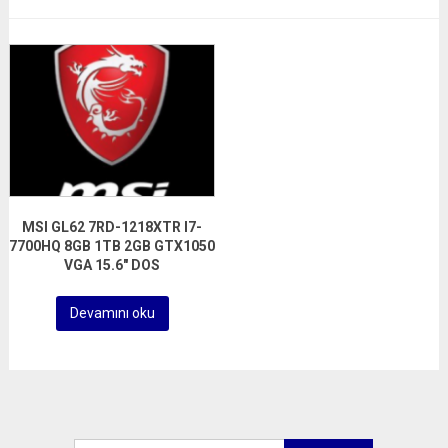
MSI GL62 7RD-1218XTR I7-
7700HQ 8GB 1TB 2GB GTX1050
VGA 15.6″ DOS
Devamını oku