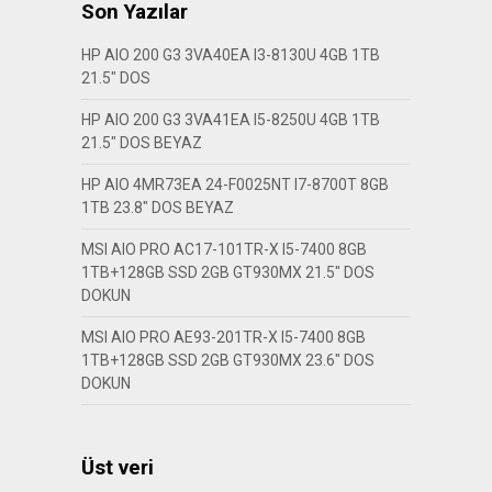
Son Yazılar
HP AIO 200 G3 3VA40EA I3-8130U 4GB 1TB
21.5″ DOS
HP AIO 200 G3 3VA41EA I5-8250U 4GB 1TB
21.5″ DOS BEYAZ
HP AIO 4MR73EA 24-F0025NT I7-8700T 8GB
1TB 23.8″ DOS BEYAZ
MSI AIO PRO AC17-101TR-X I5-7400 8GB
1TB+128GB SSD 2GB GT930MX 21.5″ DOS
DOKUN
MSI AIO PRO AE93-201TR-X I5-7400 8GB
1TB+128GB SSD 2GB GT930MX 23.6″ DOS
DOKUN
Üst veri