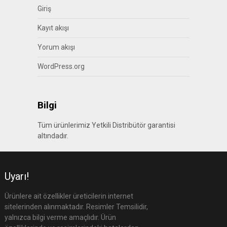
Giriş
Kayıt akışı
Yorum akışı
WordPress.org
Bilgi
Tüm ürünlerimiz Yetkili Distribütör garantisi
altındadır.
Uyarı!
Ürünlere ait özellikler üreticilerin internet
sitelerinden alınmaktadır. Resimler Temsilidir,
yalnızca bilgi verme amaçlıdır. Ürün