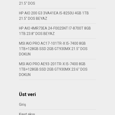
21.5″ DOS
HP AIO 200 G3 3VA41EA I5-8250U 4GB 1TB
21.5″ DOS BEYAZ
HP AIO 4MR73EA 24-F0025NT I7-8700T 8GB
1TB 23.8″ DOS BEYAZ
MSI AIO PRO AC17-101TR-X I5-7400 8GB
1TB+128GB SSD 2GB GT930MX 21.5″ DOS
DOKUN
MSI AIO PRO AE93-201TR-X I5-7400 8GB
1TB+128GB SSD 2GB GT930MX 23.6″ DOS
DOKUN
Üst veri
Giriş
Kayıt akışı