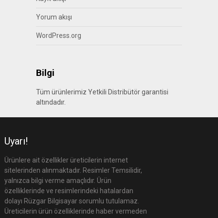
Yorum akışı
WordPress.org
Bilgi
Tüm ürünlerimiz Yetkili Distribütör garantisi
altındadır.
Uyarı!
Ürünlere ait özellikler üreticilerin internet
sitelerinden alınmaktadır. Resimler Temsilidir,
yalnızca bilgi verme amaçlıdır. Ürün
özelliklerinde ve resimlerindeki hatalardan
dolayı Rüzgar Bilgisayar sorumlu tutulamaz.
Üreticilerin ürün özelliklerinde haber vermeden