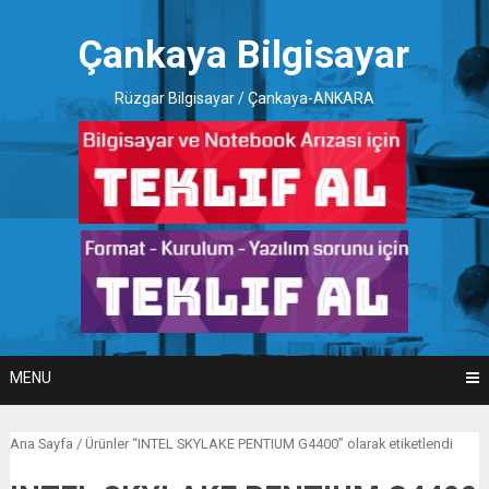
Skip
to
Çankaya Bilgisayar
content
Rüzgar Bilgisayar / Çankaya-ANKARA
MENU
Ana Sayfa
/ Ürünler “INTEL SKYLAKE PENTIUM G4400” olarak etiketlendi