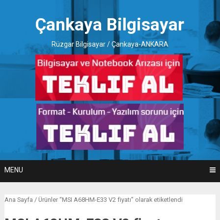
Skip
to
Çankaya Bilgisayar
content
Rüzgar Bilgisayar / Çankaya-ANKARA
MENU
Ana Sayfa
/ Ürünler “MSI A68HM-E33 V2 fiyatı” olarak etiketlendi