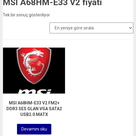
MSI A68HM-E33 V2 fiyatı
Tek bir sonuç gösteriliyor
MSI A68HM-E33 V2 FM2+
DDR3 SES GLAN VGA SATA2
USB2.0 MATX
Devamını oku