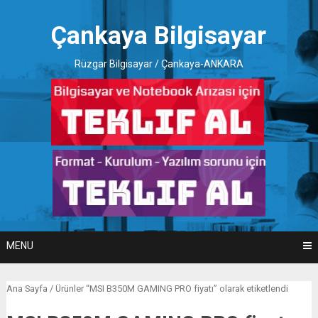
Skip
to
Çankaya Bilgisayar
content
Rüzgar Bilgisayar / Çankaya-ANKARA
MENU
Ana Sayfa
/ Ürünler “MSI B350M GAMING PRO fiyatı” olarak etiketlendi