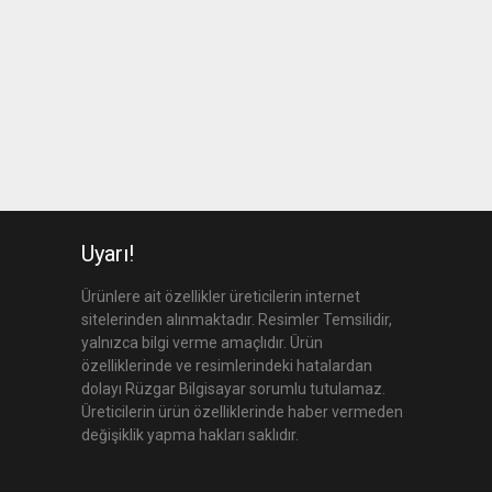
Uyarı!
Ürünlere ait özellikler üreticilerin internet
sitelerinden alınmaktadır. Resimler Temsilidir,
yalnızca bilgi verme amaçlıdır. Ürün
özelliklerinde ve resimlerindeki hatalardan
dolayı Rüzgar Bilgisayar sorumlu tutulamaz.
Üreticilerin ürün özelliklerinde haber vermeden
değişiklik yapma hakları saklıdır.