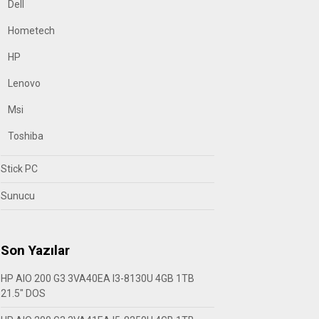
Dell
Hometech
HP
Lenovo
Msi
Toshiba
Stick PC
Sunucu
Son Yazılar
HP AIO 200 G3 3VA40EA I3-8130U 4GB 1TB
21.5″ DOS