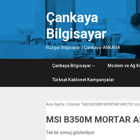
Skip
to
Çankaya
content
Bilgisayar
Rüzgar Bilgisayar / Çankaya-ANKARA
Çankaya Bilgisayar
Modem ve Ağ K
Türksat Kablonet Kampanyalar
Ana Sayfa
/ Ürünler “MSI B350M MORTAR ARCTIC özelli
MSI B350M MORTAR ARC
Tek bir sonuç gösteriliyor