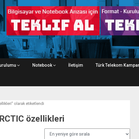
urulumu
Notebook
İletişim
Türk Telekom Kampan
kleri” olarak etiketlendi
TIC özellikleri