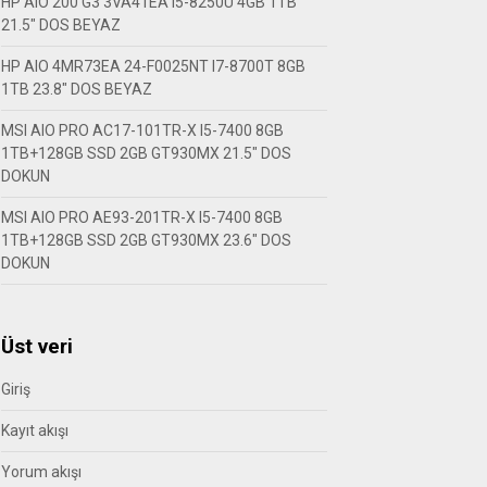
HP AIO 200 G3 3VA41EA I5-8250U 4GB 1TB
21.5″ DOS BEYAZ
HP AIO 4MR73EA 24-F0025NT I7-8700T 8GB
1TB 23.8″ DOS BEYAZ
MSI AIO PRO AC17-101TR-X I5-7400 8GB
1TB+128GB SSD 2GB GT930MX 21.5″ DOS
DOKUN
MSI AIO PRO AE93-201TR-X I5-7400 8GB
1TB+128GB SSD 2GB GT930MX 23.6″ DOS
DOKUN
Üst veri
Giriş
Kayıt akışı
Yorum akışı