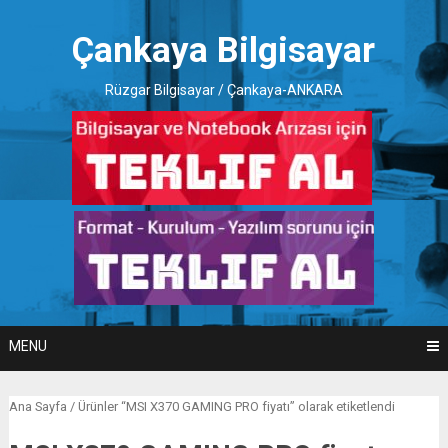
Skip
to
Çankaya Bilgisayar
content
Rüzgar Bilgisayar / Çankaya-ANKARA
MENU
Ana Sayfa
/ Ürünler “MSI X370 GAMING PRO fiyatı” olarak etiketlendi