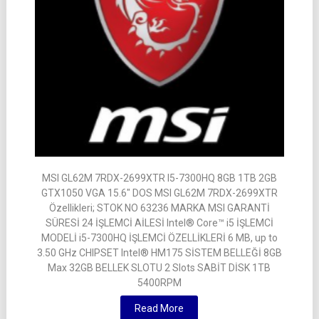
MSI GL62M 7RDX-2699XTR I5-7300HQ 8GB 1TB 2GB
GTX1050 VGA 15.6″ DOS MSI GL62M 7RDX-2699XTR
Özellikleri; STOK NO 63236 MARKA MSI GARANTİ
SÜRESİ 24 İŞLEMCİ AİLESİ Intel® Core™ i5 İŞLEMCİ
MODELİ i5-7300HQ İŞLEMCİ ÖZELLİKLERİ 6 MB, up to
3.50 GHz CHIPSET Intel® HM175 SİSTEM BELLEĞİ 8GB
Max 32GB BELLEK SLOTU 2 Slots SABİT DİSK 1TB
5400RPM
Read More