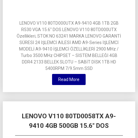
LENOVO V110 80TD000UTX A9-9410 4GB 1TB 2GB
R530 VGA 15.6″ DOS LENOVO V110 80TD000UTX
Özellikleri; STOK NO 63241 MARKA LENOVO GARANTİ
SÜRESİ 24 İŞLEMCİ AİLESİ AMD A9-Series İŞLEMCİ
MODELİ A9-9410 İŞLEMCİ ÖZELLİKLERİ 2900 MHz /
Turbo 3500 MHz CHIPSET – SİSTEM BELLEĞİ 4GB
DDR4 2133 BELLEK SLOTU – SABİT DİSK 1TB HD
5400RPM 7/9.5mm SSD
Read More
LENOVO V110 80TD0058TX A9-
9410 4GB 500GB 15.6″ DOS