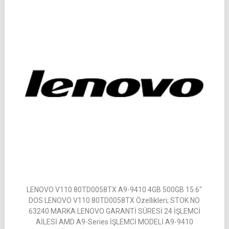
LENOVO V110 80TD0058TX A9-9410 4GB 500GB 15.6″
DOS LENOVO V110 80TD0058TX Özellikleri; STOK NO
63240 MARKA LENOVO GARANTİ SÜRESİ 24 İŞLEMCİ
AİLESİ AMD A9-Series İŞLEMCİ MODELİ A9-9410