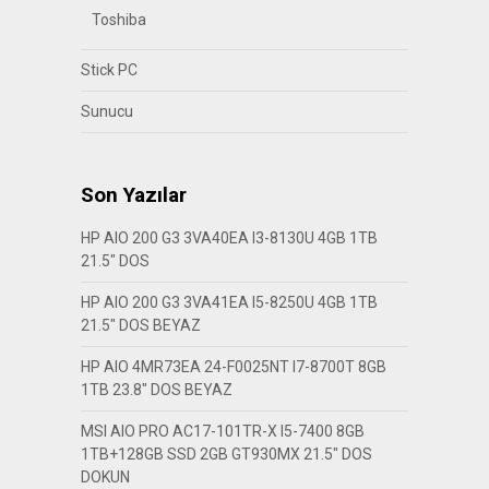
Toshiba
Stick PC
Sunucu
Son Yazılar
HP AIO 200 G3 3VA40EA I3-8130U 4GB 1TB
21.5″ DOS
HP AIO 200 G3 3VA41EA I5-8250U 4GB 1TB
21.5″ DOS BEYAZ
HP AIO 4MR73EA 24-F0025NT I7-8700T 8GB
1TB 23.8″ DOS BEYAZ
MSI AIO PRO AC17-101TR-X I5-7400 8GB
1TB+128GB SSD 2GB GT930MX 21.5″ DOS
DOKUN