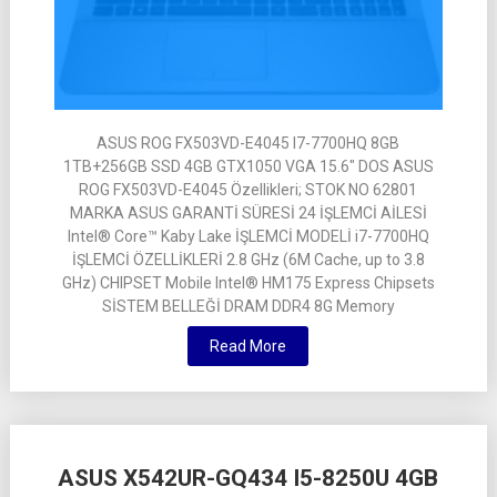
ASUS ROG FX503VD-E4045 I7-7700HQ 8GB
1TB+256GB SSD 4GB GTX1050 VGA 15.6″ DOS ASUS
ROG FX503VD-E4045 Özellikleri; STOK NO 62801
MARKA ASUS GARANTİ SÜRESİ 24 İŞLEMCİ AİLESİ
Intel® Core™ Kaby Lake İŞLEMCİ MODELİ i7-7700HQ
İŞLEMCİ ÖZELLİKLERİ 2.8 GHz (6M Cache, up to 3.8
GHz) CHIPSET Mobile Intel® HM175 Express Chipsets
SİSTEM BELLEĞİ DRAM DDR4 8G Memory
Read More
ASUS X542UR-GQ434 I5-8250U 4GB