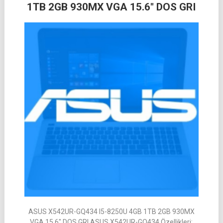
1TB 2GB 930MX VGA 15.6″ DOS GRI
ASUS X542UR-GQ434 I5-8250U 4GB 1TB 2GB 930MX
VGA 15.6″ DOS GRI ASUS X542UR-GQ434 Özellikleri;