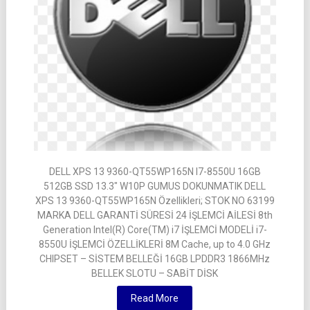
DELL XPS 13 9360-QT55WP165N I7-8550U 16GB
512GB SSD 13.3″ W10P GUMUS DOKUNMATIK DELL
XPS 13 9360-QT55WP165N Özellikleri; STOK NO 63199
MARKA DELL GARANTİ SÜRESİ 24 İŞLEMCİ AİLESİ 8th
Generation Intel(R) Core(TM) i7 İŞLEMCİ MODELİ i7-
8550U İŞLEMCİ ÖZELLİKLERİ 8M Cache, up to 4.0 GHz
CHIPSET – SİSTEM BELLEĞİ 16GB LPDDR3 1866MHz
BELLEK SLOTU – SABİT DİSK
Read More