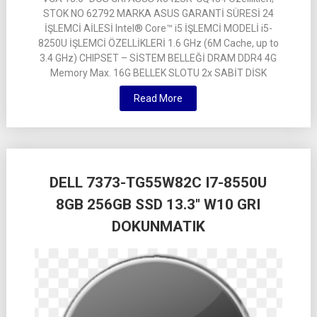
STOK NO 62792 MARKA ASUS GARANTİ SÜRESİ 24
İŞLEMCİ AİLESİ Intel® Core™ i5 İŞLEMCİ MODELİ i5-
8250U İŞLEMCİ ÖZELLİKLERİ 1.6 GHz (6M Cache, up to
3.4 GHz) CHIPSET – SİSTEM BELLEĞİ DRAM DDR4 4G
Memory Max. 16G BELLEK SLOTU 2x SABİT DİSK
Read More
DELL 7373-TG55W82C I7-8550U
8GB 256GB SSD 13.3″ W10 GRI
DOKUNMATIK