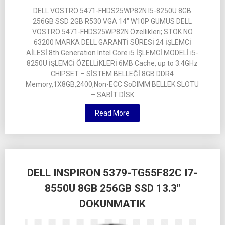
DELL VOSTRO 5471-FHDS25WP82N I5-8250U 8GB
256GB SSD 2GB R530 VGA 14″ W10P GUMUS DELL
VOSTRO 5471-FHDS25WP82N Özellikleri; STOK NO
63200 MARKA DELL GARANTİ SÜRESİ 24 İŞLEMCİ
AİLESİ 8th Generation Intel Core i5 İŞLEMCİ MODELİ i5-
8250U İŞLEMCİ ÖZELLİKLERİ 6MB Cache, up to 3.4GHz
CHIPSET – SİSTEM BELLEĞİ 8GB DDR4
Memory,1X8GB,2400,Non-ECC SoDIMM BELLEK SLOTU
– SABİT DİSK
Read More
DELL INSPIRON 5379-TG55F82C I7-
8550U 8GB 256GB SSD 13.3″
DOKUNMATIK