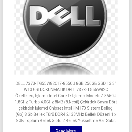
DELL 7373-TG55W82C I7-8550U 8GB 256GB SSD 13.3″
W10 GRI DOKUNMATIK DELL 7373-TG55W82C
Özellikleri; İşlemci Intel Core İ7 İşlemci Modeli i7-8550U
1.8GHz Turbo 4.0GHz 8MB (8.Nesil) Çekirdek Sayısı Dört
çekirdek işlemci Chipset Intel HM170 Sistem Belleği
(Gb) 8 Gb Bellek Türü DDR4 2133MHz Bellek Düzeni 1 x
8GB Toplam Bellek Slotu 2 Bellek Yükseltme Var Sabit
Read More