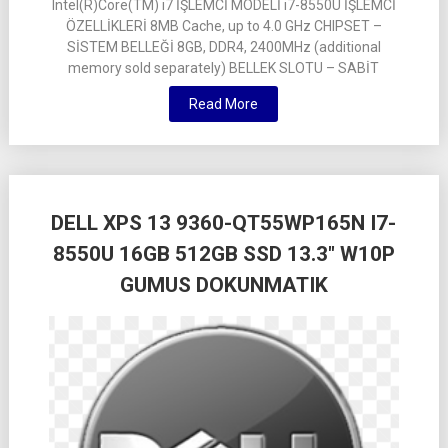
Intel(R)Core(TM) i7 İŞLEMCİ MODELİ i7-8550U İŞLEMCİ
ÖZELLİKLERİ 8MB Cache, up to 4.0 GHz CHIPSET –
SİSTEM BELLEĞİ 8GB, DDR4, 2400MHz (additional
memory sold separately) BELLEK SLOTU – SABİT
Read More
DELL XPS 13 9360-QT55WP165N I7-
8550U 16GB 512GB SSD 13.3″ W10P
GUMUS DOKUNMATIK