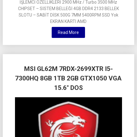
İŞLEMCİ ÖZELLİKLERİ 2900 MHz / Turbo 3500 MHz
CHIPSET – SİSTEM BELLEĞİ 4GB DDR4 2133 BELLEK
SLOTU – SABİT DİSK 500G 7MM 5400RPM SSD Yok
EKRAN KARTI AMD
Read More
MSI GL62M 7RDX-2699XTR I5-
7300HQ 8GB 1TB 2GB GTX1050 VGA
15.6″ DOS