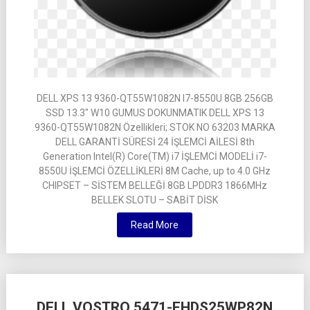
DELL XPS 13 9360-QT55W1082N I7-8550U 8GB 256GB
SSD 13.3″ W10 GUMUS DOKUNMATIK DELL XPS 13
9360-QT55W1082N Özellikleri; STOK NO 63203 MARKA
DELL GARANTİ SÜRESİ 24 İŞLEMCİ AİLESİ 8th
Generation Intel(R) Core(TM) i7 İŞLEMCİ MODELİ i7-
8550U İŞLEMCİ ÖZELLİKLERİ 8M Cache, up to 4.0 GHz
CHIPSET – SİSTEM BELLEĞİ 8GB LPDDR3 1866MHz
BELLEK SLOTU – SABİT DİSK
Read More
DELL VOSTRO 5471-FHDS25WP82N