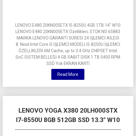
LENOVO E480 20KN005ETX I5-8250U 4GB 1TB 14″ W10
LENOVO E480 20KN005ETX Özellikleri; STOK NO 65883
MARKA LENOVO GARANTİ SÜRESİ 24 İŞLEMCİ AİLESİ
8. Nesil Intel Core i5 İŞLEMCİ MODELİ i5-8250U İŞLEMCİ
ÖZELLİKLERİ 6M Cache, up to 3.4 GHz CHIPSET Intel
SoC SİSTEM BELLEĞİ 4 GB SABİT DİSK 1 TB 5400 RPM
SSD Yok EKRAN KARTI
Read More
LENOVO YOGA X380 20LH000STX
I7-8550U 8GB 512GB SSD 13.3″ W10