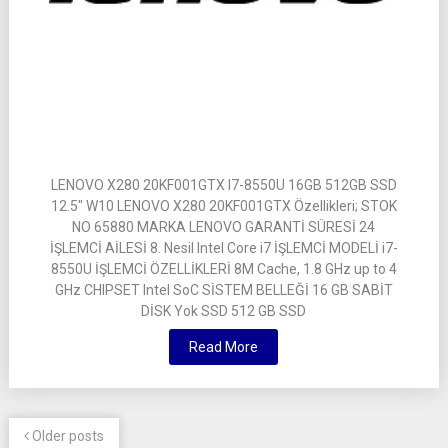
LENOVO X280 20KF001GTX I7-8550U 16GB 512GB SSD
12.5″ W10 LENOVO X280 20KF001GTX Özellikleri; STOK
NO 65880 MARKA LENOVO GARANTİ SÜRESİ 24
İŞLEMCİ AİLESİ 8. Nesil Intel Core i7 İŞLEMCİ MODELİ i7-
8550U İŞLEMCİ ÖZELLİKLERİ 8M Cache, 1.8 GHz up to 4
GHz CHIPSET Intel SoC SİSTEM BELLEĞİ 16 GB SABİT
DİSK Yok SSD 512 GB SSD
Read More
Older posts