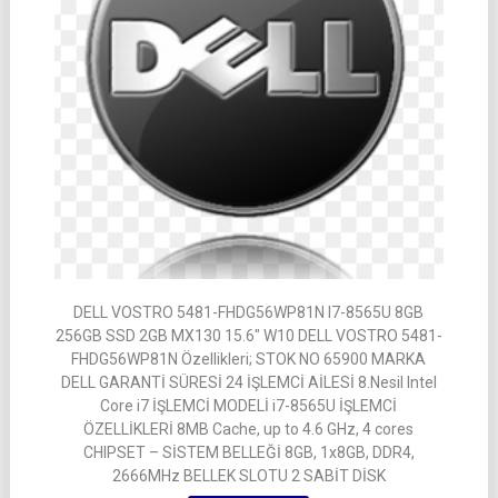
DELL VOSTRO 5481-FHDG56WP81N I7-8565U 8GB
256GB SSD 2GB MX130 15.6″ W10 DELL VOSTRO 5481-
FHDG56WP81N Özellikleri; STOK NO 65900 MARKA
DELL GARANTİ SÜRESİ 24 İŞLEMCİ AİLESİ 8.Nesil Intel
Core i7 İŞLEMCİ MODELİ i7-8565U İŞLEMCİ
ÖZELLİKLERİ 8MB Cache, up to 4.6 GHz, 4 cores
CHIPSET – SİSTEM BELLEĞİ 8GB, 1x8GB, DDR4,
2666MHz BELLEK SLOTU 2 SABİT DİSK