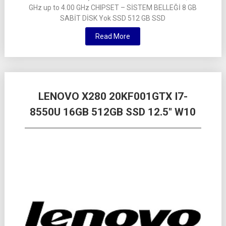
GHz up to 4.00 GHz CHIPSET – SİSTEM BELLEĞİ 8 GB
SABİT DİSK Yok SSD 512 GB SSD
Read More
LENOVO X280 20KF001GTX I7-
8550U 16GB 512GB SSD 12.5″ W10