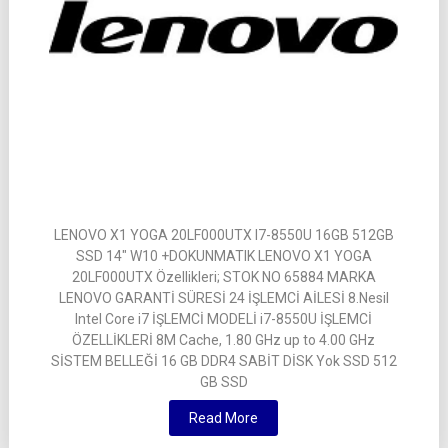
LENOVO X1 YOGA 20LF000UTX I7-8550U 16GB 512GB
SSD 14″ W10 +DOKUNMATIK LENOVO X1 YOGA
20LF000UTX Özellikleri; STOK NO 65884 MARKA
LENOVO GARANTİ SÜRESİ 24 İŞLEMCİ AİLESİ 8.Nesil
Intel Core i7 İŞLEMCİ MODELİ i7-8550U İŞLEMCİ
ÖZELLİKLERİ 8M Cache, 1.80 GHz up to 4.00 GHz
SİSTEM BELLEĞİ 16 GB DDR4 SABİT DİSK Yok SSD 512
GB SSD
Read More