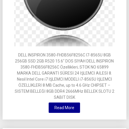
DELL INSPIRON 3580-FHDB56F8256C I7-8565U 8GB
256GB SSD 2GB R520 15.6″ DOS SIYAH DELL INSPIRON
3580-FHDB56F8256C Özellikleri; STOK NO 65899
MARKA DELL GARANTİ SÜRESİ 24 İŞLEMCİ AİLESİ 8.
Nesil Intel Core i7 İŞLEMCİ MODELİ i7-8565U İŞLEMCİ
ÖZELLİKLERİ 8 MB Cache, up to 4.6 GHz CHIPSET –
SİSTEM BELLEĞİ 8GB DDR4 2666MHz BELLEK SLOTU 2
SABİT DİSK
Read More