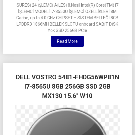
SÜRESİ 24 İŞLEMCİ AİLESİ 8.Nesil Intel(R) Core(TM) i7
İŞLEMCİ MODELİ i7-8550U İŞLEMCİ ÖZELLİKLERİ 8M
Cache, up to 4.0 GHz CHIPSET – SİSTEM BELLEĞİ 8GB
LPDDR3 1866MH BELLEK SLOTU onboard SABİT DİSK
Yok SSD 256GB PCIe
Read More
DELL VOSTRO 5481-FHDG56WP81N
I7-8565U 8GB 256GB SSD 2GB
MX130 15.6″ W10