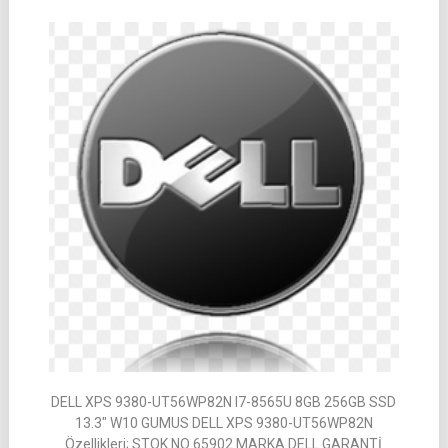
DELL XPS 9380-UT56WP82N I7-8565U 8GB 256GB SSD
13.3″ W10 GUMUS DELL XPS 9380-UT56WP82N
Özellikleri; STOK NO 65902 MARKA DELL GARANTİ