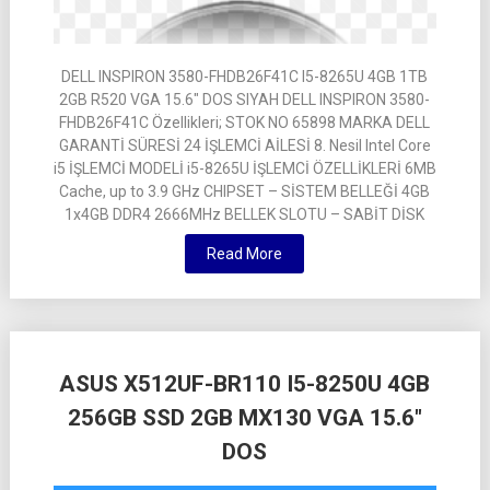
DELL INSPIRON 3580-FHDB26F41C I5-8265U 4GB 1TB
2GB R520 VGA 15.6″ DOS SIYAH DELL INSPIRON 3580-
FHDB26F41C Özellikleri; STOK NO 65898 MARKA DELL
GARANTİ SÜRESİ 24 İŞLEMCİ AİLESİ 8. Nesil Intel Core
i5 İŞLEMCİ MODELİ i5-8265U İŞLEMCİ ÖZELLİKLERİ 6MB
Cache, up to 3.9 GHz CHIPSET – SİSTEM BELLEĞİ 4GB
1x4GB DDR4 2666MHz BELLEK SLOTU – SABİT DİSK
Read More
ASUS X512UF-BR110 I5-8250U 4GB
256GB SSD 2GB MX130 VGA 15.6″
DOS