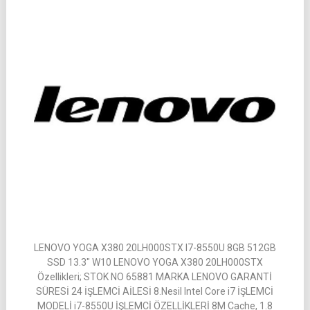
LENOVO YOGA X380 20LH000STX I7-8550U 8GB 512GB
SSD 13.3″ W10 LENOVO YOGA X380 20LH000STX
Özellikleri; STOK NO 65881 MARKA LENOVO GARANTİ
SÜRESİ 24 İŞLEMCİ AİLESİ 8.Nesil Intel Core i7 İŞLEMCİ
MODELİ i7-8550U İŞLEMCİ ÖZELLİKLERİ 8M Cache, 1.8