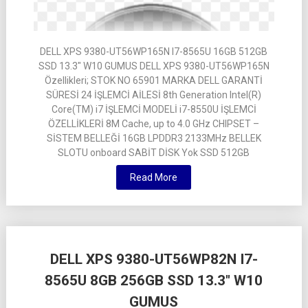
DELL XPS 9380-UT56WP165N I7-8565U 16GB 512GB
SSD 13.3″ W10 GUMUS DELL XPS 9380-UT56WP165N
Özellikleri; STOK NO 65901 MARKA DELL GARANTİ
SÜRESİ 24 İŞLEMCİ AİLESİ 8th Generation Intel(R)
Core(TM) i7 İŞLEMCİ MODELİ i7-8550U İŞLEMCİ
ÖZELLİKLERİ 8M Cache, up to 4.0 GHz CHIPSET –
SİSTEM BELLEĞİ 16GB LPDDR3 2133MHz BELLEK
SLOTU onboard SABİT DİSK Yok SSD 512GB
Read More
DELL XPS 9380-UT56WP82N I7-
8565U 8GB 256GB SSD 13.3″ W10
GUMUS