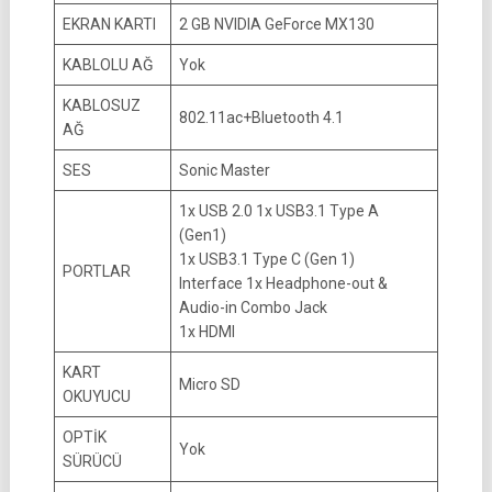
EKRAN KARTI
2 GB NVIDIA GeForce MX130
KABLOLU AĞ
Yok
KABLOSUZ
802.11ac+Bluetooth 4.1
AĞ
SES
Sonic Master
1x USB 2.0 1x USB3.1 Type A
(Gen1)
1x USB3.1 Type C (Gen 1)
PORTLAR
Interface 1x Headphone-out &
Audio-in Combo Jack
1x HDMI
KART
Micro SD
OKUYUCU
OPTİK
Yok
SÜRÜCÜ