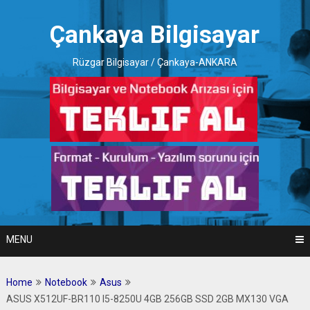
Skip
to
Çankaya Bilgisayar
content
Rüzgar Bilgisayar / Çankaya-ANKARA
MENU
Home
Notebook
Asus
ASUS X512UF-BR110 I5-8250U 4GB 256GB SSD 2GB MX130 VGA