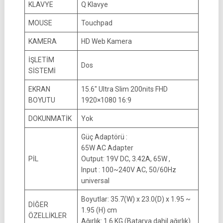
KLAVYE
Q Klavye
MOUSE
Touchpad
KAMERA
HD Web Kamera
İŞLETİM
Dos
SİSTEMİ
EKRAN
15.6″ Ultra Slim 200nits FHD
BOYUTU
1920×1080 16:9
DOKUNMATİK
Yok
Güç Adaptörü :
65W AC Adapter
PİL
Output: 19V DC, 3.42A, 65W ,
Input : 100~240V AC, 50/60Hz
universal
Boyutlar: 35.7(W) x 23.0(D) x 1.95 ~
DİĞER
1.95 (H) cm
ÖZELLİKLER
Ağırlık: 1.6 KG (Batarya dahil ağırlık)