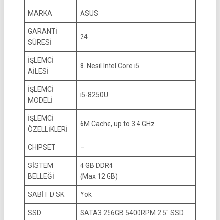
MARKA
ASUS
GARANTİ
24
SÜRESİ
İŞLEMCİ
8. Nesil Intel Core i5
AİLESİ
İŞLEMCİ
i5-8250U
MODELİ
İŞLEMCİ
6M Cache, up to 3.4 GHz
ÖZELLİKLERİ
CHIPSET
–
SİSTEM
4 GB DDR4
BELLEĞİ
(Max 12 GB)
SABİT DİSK
Yok
SSD
SATA3 256GB 5400RPM 2.5″ SSD