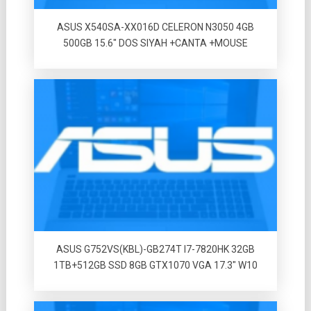
ASUS X540SA-XX016D CELERON N3050 4GB
500GB 15.6″ DOS SIYAH +CANTA +MOUSE
ASUS G752VS(KBL)-GB274T I7-7820HK 32GB
1TB+512GB SSD 8GB GTX1070 VGA 17.3″ W10