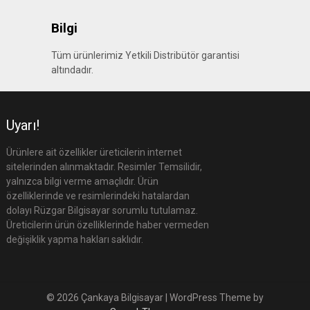
Bilgi
Tüm ürünlerimiz Yetkili Distribütör garantisi
altındadır.
Uyarı!
Ürünlere ait özellikler üreticilerin internet
sitelerinden alınmaktadır. Resimler Temsilidir,
yalnızca bilgi verme amaçlıdır. Ürün
özelliklerinde ve resimlerindeki hatalardan
dolayı Rüzgar Bilgisayar sorumlu tutulamaz.
Üreticilerin ürün özelliklerinde haber vermeden
değişiklik yapma hakları saklıdır.
© 2026 Çankaya Bilgisayar
| WordPress Theme by