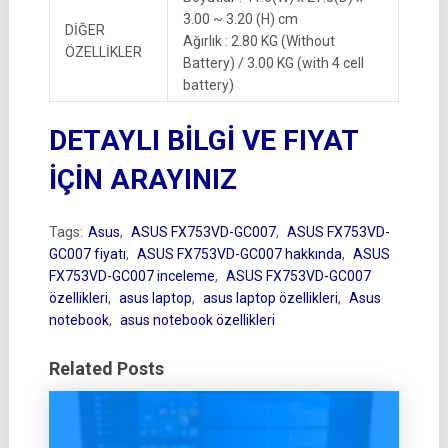
3.00 ~ 3.20 (H) cm
DİĞER
Ağırlık : 2.80 KG (Without
ÖZELLİKLER
Battery) / 3.00 KG (with 4 cell
battery)
DETAYLI BİLGİ VE FIYAT
İÇİN ARAYINIZ
Tags:
Asus
,
ASUS FX753VD-GC007
,
ASUS FX753VD-
GC007 fiyatı
,
ASUS FX753VD-GC007 hakkında
,
ASUS
FX753VD-GC007 inceleme
,
ASUS FX753VD-GC007
özellikleri
,
asus laptop
,
asus laptop özellikleri
,
Asus
notebook
,
asus notebook özellikleri
Related Posts