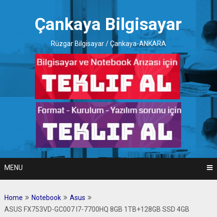
Skip
to
Çankaya Bilgisayar
content
Rüzgar Bilgisayar / Çankaya-ANKARA
MENU
Home
Notebook
Asus
ASUS FX753VD-GC007 I7-7700HQ 8GB 1TB+128GB SSD 4GB