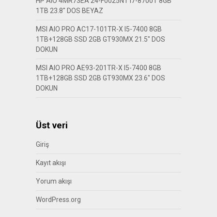
HP AIO 4MR73EA 24-F0025NT I7-8700T 8GB
1TB 23.8″ DOS BEYAZ
MSI AIO PRO AC17-101TR-X I5-7400 8GB
1TB+128GB SSD 2GB GT930MX 21.5″ DOS
DOKUN
MSI AIO PRO AE93-201TR-X I5-7400 8GB
1TB+128GB SSD 2GB GT930MX 23.6″ DOS
DOKUN
Üst veri
Giriş
Kayıt akışı
Yorum akışı
WordPress.org