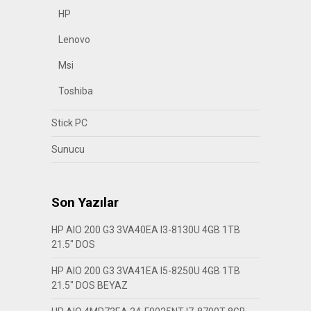
HP
Lenovo
Msi
Toshiba
Stick PC
Sunucu
Son Yazılar
HP AIO 200 G3 3VA40EA I3-8130U 4GB 1TB
21.5″ DOS
HP AIO 200 G3 3VA41EA I5-8250U 4GB 1TB
21.5″ DOS BEYAZ