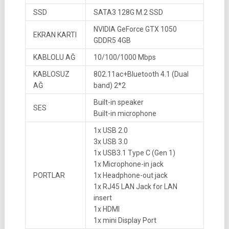
SSD
SATA3 128G M.2 SSD
NVIDIA GeForce GTX 1050
EKRAN KARTI
GDDR5 4GB
KABLOLU AĞ
10/100/1000 Mbps
KABLOSUZ
802.11ac+Bluetooth 4.1 (Dual
AĞ
band) 2*2
Built-in speaker
SES
Built-in microphone
1x USB 2.0
3x USB 3.0
1x USB3.1 Type C (Gen 1)
1x Microphone-in jack
PORTLAR
1x Headphone-out jack
1x RJ45 LAN Jack for LAN
insert
1x HDMI
1x mini Display Port