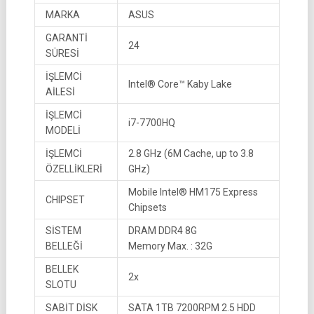
MARKA
ASUS
GARANTİ
24
SÜRESİ
İŞLEMCİ
Intel® Core™ Kaby Lake
AİLESİ
İŞLEMCİ
i7-7700HQ
MODELİ
İŞLEMCİ
2.8 GHz (6M Cache, up to 3.8
ÖZELLİKLERİ
GHz)
Mobile Intel® HM175 Express
CHIPSET
Chipsets
SİSTEM
DRAM DDR4 8G
BELLEĞİ
Memory Max. : 32G
BELLEK
2x
SLOTU
SABİT DİSK
SATA 1TB 7200RPM 2.5 HDD