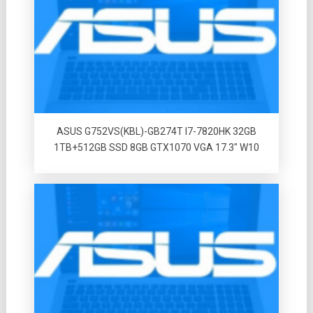
ASUS G752VS(KBL)-GB274T I7-7820HK 32GB
1TB+512GB SSD 8GB GTX1070 VGA 17.3″ W10