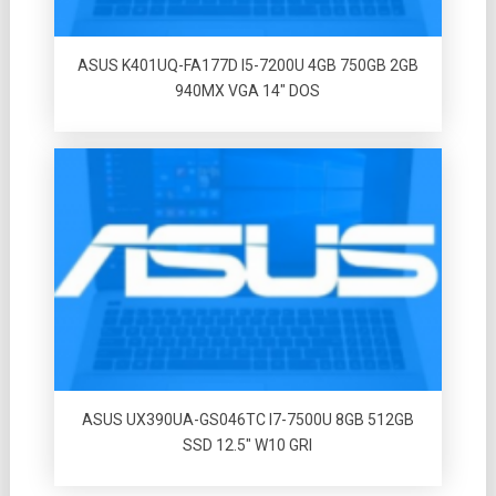
ASUS K401UQ-FA177D I5-7200U 4GB 750GB 2GB
940MX VGA 14″ DOS
ASUS UX390UA-GS046TC I7-7500U 8GB 512GB
SSD 12.5″ W10 GRI