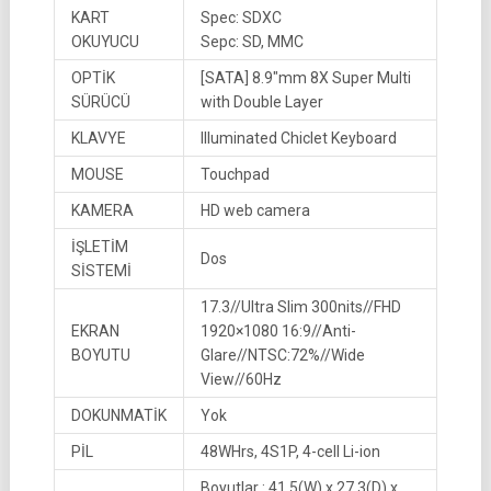
KART
Spec: SDXC
OKUYUCU
Sepc: SD, MMC
OPTİK
[SATA] 8.9″mm 8X Super Multi
SÜRÜCÜ
with Double Layer
KLAVYE
Illuminated Chiclet Keyboard
MOUSE
Touchpad
KAMERA
HD web camera
İŞLETİM
Dos
SİSTEMİ
17.3//Ultra Slim 300nits//FHD
EKRAN
1920×1080 16:9//Anti-
BOYUTU
Glare//NTSC:72%//Wide
View//60Hz
DOKUNMATİK
Yok
PİL
48WHrs, 4S1P, 4-cell Li-ion
Boyutlar : 41.5(W) x 27.3(D) x