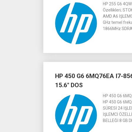
HP 255 G6 4QW
Özellikleri; S
AMD A6 İŞLEMCİ
GHz temel fre
1866MHz SDRAM
HP 450 G6 6MQ76EA I7-85
15.6″ DOS
HP 450 G6 6MQ
HP 450 G6 6MQ
SÜRESİ 24 İŞLEM
İŞLEMCİ ÖZELLİ
BELLEĞİ 8 GB 