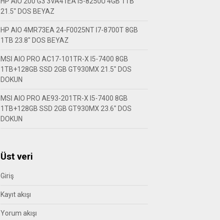
HP AIO 200 G3 3VA41EA I5-8250U 4GB 1TB
21.5″ DOS BEYAZ
HP AIO 4MR73EA 24-F0025NT I7-8700T 8GB
1TB 23.8″ DOS BEYAZ
MSI AIO PRO AC17-101TR-X I5-7400 8GB
1TB+128GB SSD 2GB GT930MX 21.5″ DOS
DOKUN
MSI AIO PRO AE93-201TR-X I5-7400 8GB
1TB+128GB SSD 2GB GT930MX 23.6″ DOS
DOKUN
Üst veri
Giriş
Kayıt akışı
Yorum akışı