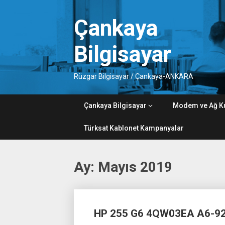
Skip
to
Çankaya
content
Bilgisayar
Rüzgar Bilgisayar / Çankaya-ANKARA
Çankaya Bilgisayar
Modem ve Ağ K
Türksat Kablonet Kampanyalar
Ay:
Mayıs 2019
Posts
HP 255 G6 4QW03EA A6-92
navigation