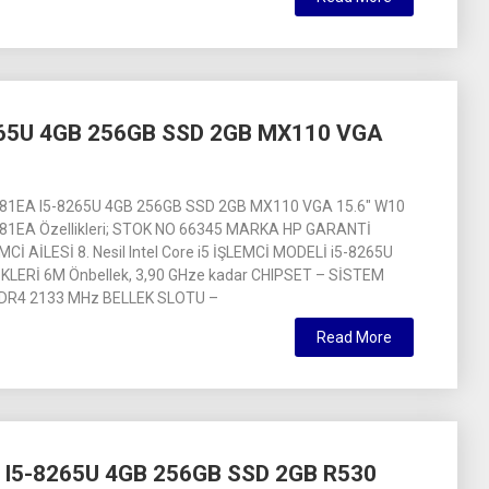
65U 4GB 256GB SSD 2GB MX110 VGA
81EA I5-8265U 4GB 256GB SSD 2GB MX110 VGA 15.6″ W10
81EA Özellikleri; STOK NO 66345 MARKA HP GARANTİ
Cİ AİLESİ 8. Nesil Intel Core i5 İŞLEMCİ MODELİ i5-8265U
KLERİ 6M Önbellek, 3,90 GHze kadar CHIPSET – SİSTEM
DDR4 2133 MHz BELLEK SLOTU –
Read More
I5-8265U 4GB 256GB SSD 2GB R530