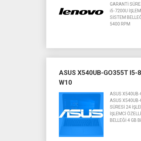
GARANTİ SÜRESİ
i5-7200U İŞLEM
SİSTEM BELLEĞ
5400 RPM
ASUS X540UB-GO355T I5-8
W10
ASUS X540UB-G
ASUS X540UB-G
SÜRESİ 24 İŞLEM
İŞLEMCİ ÖZELLİ
BELLEĞİ 4 GB 