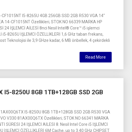
-CF1015NT I5-8265U 4GB 256GB SSD 2GB R530 VGA 14″
A 14-CF1015NT Özellikleri; STOK NO 66339 MARKA HP
24 İŞLEMCİ AİLESİ 8nci Nesil Intel® Core™ i5 işlemci
 i5-8265U İŞLEMCİ ÖZELLİKLERİ 1,6 GHz taban frekans,
st Teknolojisi ile 3,9 GHze kadar, 6 MB önbellek, 4 çekirdekli
Read More
 I5-8250U 8GB 1TB+128GB SSD 2GB
81AX00Q6TX I5-8250U 8GB 1TB+128GB SSD 2GB R530 VGA
OVO V330 81AX00Q6TX Özellikleri; STOK NO 66341 MARKA
 SÜRESİ 24 İŞLEMCİ AİLESİ 8. Nesil Intel Core i5 İŞLEMCİ
U İŞLEMCİ ÖZELLİKLERİ 6M Cache, up to 3.40 GHz CHIPSET