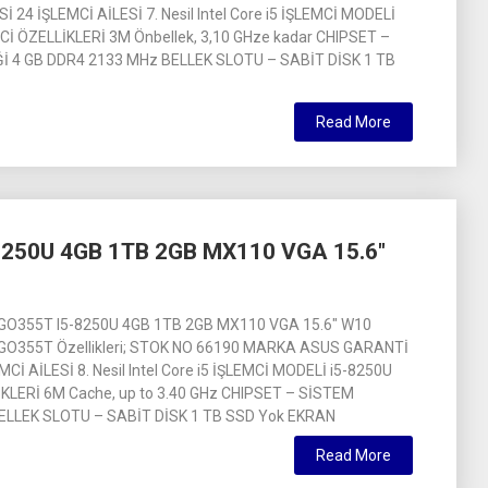
 24 İŞLEMCİ AİLESİ 7. Nesil Intel Core i5 İŞLEMCİ MODELİ
Cİ ÖZELLİKLERİ 3M Önbellek, 3,10 GHze kadar CHIPSET –
İ 4 GB DDR4 2133 MHz BELLEK SLOTU – SABİT DİSK 1 TB
Read More
250U 4GB 1TB 2GB MX110 VGA 15.6″
O355T I5-8250U 4GB 1TB 2GB MX110 VGA 15.6″ W10
O355T Özellikleri; STOK NO 66190 MARKA ASUS GARANTİ
Cİ AİLESİ 8. Nesil Intel Core i5 İŞLEMCİ MODELİ i5-8250U
KLERİ 6M Cache, up to 3.40 GHz CHIPSET – SİSTEM
BELLEK SLOTU – SABİT DİSK 1 TB SSD Yok EKRAN
Read More