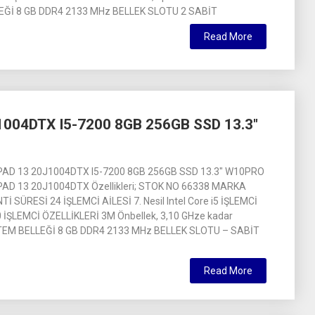
EĞİ 8 GB DDR4 2133 MHz BELLEK SLOTU 2 SABİT
Read More
004DTX I5-7200 8GB 256GB SSD 13.3″
AD 13 20J1004DTX I5-7200 8GB 256GB SSD 13.3″ W10PRO
AD 13 20J1004DTX Özellikleri; STOK NO 66338 MARKA
 SÜRESİ 24 İŞLEMCİ AİLESİ 7. Nesil Intel Core i5 İŞLEMCİ
 İŞLEMCİ ÖZELLİKLERİ 3M Önbellek, 3,10 GHze kadar
TEM BELLEĞİ 8 GB DDR4 2133 MHz BELLEK SLOTU – SABİT
Read More