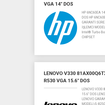
VGA 14″ DOS
HP 6NC60EA 14
DOS HP 6NC60E
GARANTİ SÜRESİ 
İŞLEMCİ MODELİ
Intel® Turbo Boo
CHIPSET
LENOVO V330 81AX00Q6TX
R530 VGA 15.6″ DOS
LENOVO V330 
15.6″ DOS LEN
LENOVO GARANTİ
MODELİ i5-8250