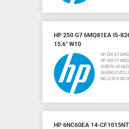
HP 250 G7 6MQ81EA I5-82
15.6″ W10
HP 250 G7 6MQ
HP 250 G7 6MQ
SÜRESİ 24 İŞLEM
İŞLEMCİ ÖZELLİ
BELLEĞİ 4 GB 
HP 6NC60EA 14-CF1015NT 