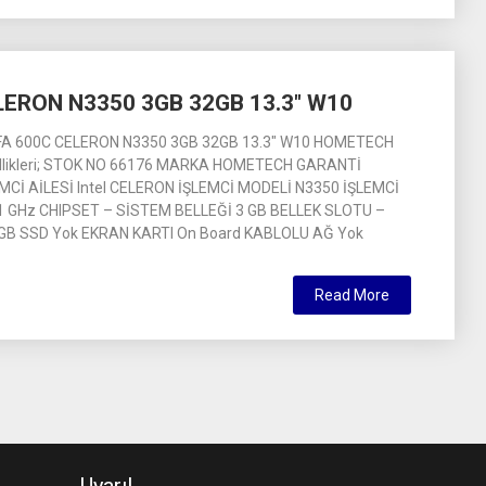
ERON N3350 3GB 32GB 13.3″ W10
A 600C CELERON N3350 3GB 32GB 13.3″ W10 HOMETECH
llikleri; STOK NO 66176 MARKA HOMETECH GARANTİ
MCİ AİLESİ Intel CELERON İŞLEMCİ MODELİ N3350 İŞLEMCİ
.1 GHz CHIPSET – SİSTEM BELLEĞİ 3 GB BELLEK SLOTU –
 GB SSD Yok EKRAN KARTI On Board KABLOLU AĞ Yok
Read More