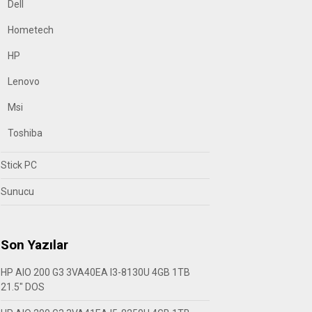
Dell
Hometech
HP
Lenovo
Msi
Toshiba
Stick PC
Sunucu
Son Yazılar
HP AIO 200 G3 3VA40EA I3-8130U 4GB 1TB
21.5″ DOS