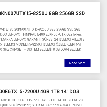
0KN007UTX I5-8250U 8GB 256GB SSD
AD E480 20KN007UTX I5-8250U 8GB 256GB SSD 2GB
 DOS LENOVO THINKPAD E480 20KN007UTX Özellikleri;
 MARKA LENOVO GARANTİ SÜRESİ 24 İŞLEMCİ AİLESİ 8.
re i5 İŞLEMCİ MODELİ i5-8250U İŞLEMCİ ÖZELLİKLERİ 6M
.40 GHz CHIPSET – SİSTEM BELLEĞİ 8 GB DDR4 BELLEK
T
Read More
0E6TX I5-7200U 4GB 1TB 14″ DOS
4IKB 81HQ00E6TX I5-7200U 4GB 1TB 14″ DOS LENOVO
HQ00E6TX Özellikleri; STOK NO 66277 MARKA LENOVO