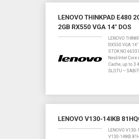
LENOVO THINKPAD E480 2
2GB RX550 VGA 14″ DOS
LENOVO THINKP
RX550 VGA 14″
STOK NO 66337
Nesil Intel Co
Cache, up to 3
SLOTU – SABİ
LENOVO V130-14IKB 81HQ0
LENOVO V130-1
V130-14IKB 81