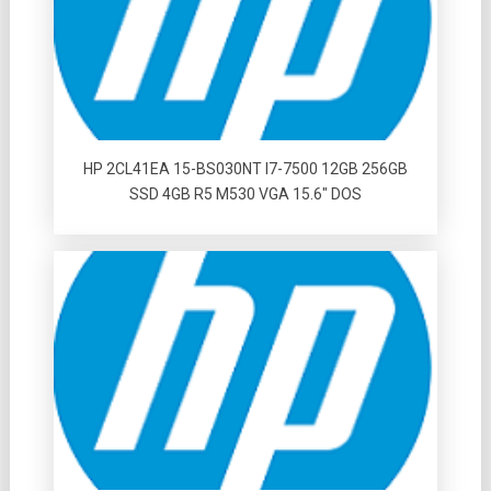
HP 2CL41EA 15-BS030NT I7-7500 12GB 256GB
SSD 4GB R5 M530 VGA 15.6″ DOS