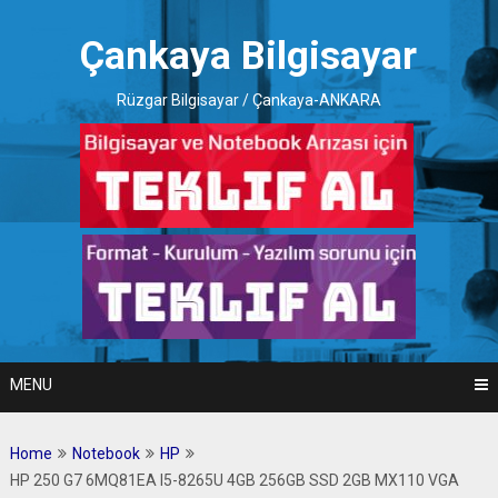
Skip
to
Çankaya Bilgisayar
content
Rüzgar Bilgisayar / Çankaya-ANKARA
MENU
Home
Notebook
HP
HP 250 G7 6MQ81EA I5-8265U 4GB 256GB SSD 2GB MX110 VGA