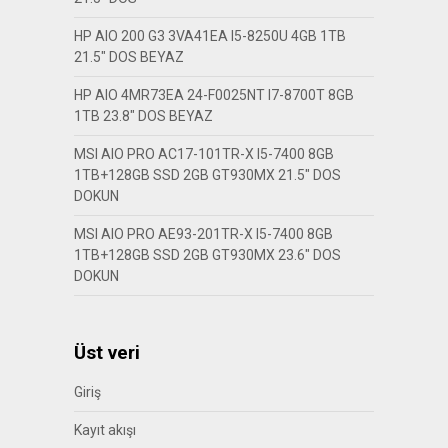
HP AIO 200 G3 3VA41EA I5-8250U 4GB 1TB
21.5″ DOS BEYAZ
HP AIO 4MR73EA 24-F0025NT I7-8700T 8GB
1TB 23.8″ DOS BEYAZ
MSI AIO PRO AC17-101TR-X I5-7400 8GB
1TB+128GB SSD 2GB GT930MX 21.5″ DOS
DOKUN
MSI AIO PRO AE93-201TR-X I5-7400 8GB
1TB+128GB SSD 2GB GT930MX 23.6″ DOS
DOKUN
Üst veri
Giriş
Kayıt akışı