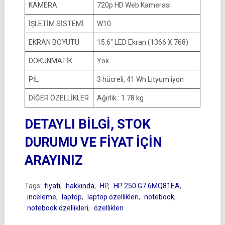
KAMERA
720p HD Web Kamerası
İŞLETİM SİSTEMİ
W10
EKRAN BOYUTU
15.6″ LED Ekran (1366 X 768)
DOKUNMATİK
Yok
PİL
3 hücreli, 41 Wh Lityum iyon
DİĞER ÖZELLİKLER
Ağırlık : 1.78 kg
DETAYLI BİLGİ, STOK
DURUMU VE FİYAT İÇİN
ARAYINIZ
Tags:
fiyatı
,
hakkında
,
HP
,
HP 250 G7 6MQ81EA
,
inceleme
,
laptop
,
laptop özellikleri
,
notebook
,
notebook özellikleri
,
özellikleri