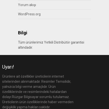
Yorum akışı
WordPress.org
Bilgi
Tüm ürünlerimiz Yetkili Distribütör garantisi
altındadır.
Uyarı!
Ürünlere ait özellikler üreticilerin internet
sitelerinden alınmaktadır. Resimler Temsilidir,
yalnızca bilgi verme amaçlıdır. Ürün
özelliklerinde ve resimlerindeki hatalardan
dolayı Rüzgar Bilgisayar sorumlu tutulamaz.
Üreticilerin ürün özelliklerinde haber vermeden
değişiklik yapma hakları saklıdır.