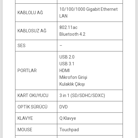
10/100/1000 Gigabit Ethernet
KABLOLU AĞ
LAN
802.11ac
KABLOSUZ AĞ
Bluetooth 4.2
SES
–
USB 2.0
USB 3.1
PORTLAR
HDMI
Mikrofon Girişi
Kulaklık Çıkışı
KART OKUYUCU
3 in 1 (SD/SDHC/SDXC)
OPTİK SÜRÜCÜ
DVD
KLAVYE
Q Klavye
MOUSE
Touchpad