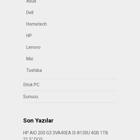
Asus
Dell
Hometech
HP
Lenovo
Msi
Toshiba
Stick PC
Sunucu
Son Yazılar
HP AIO 200 G3 3VA40EA I3-8130U 4GB 1TB
21.5″ DOS