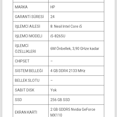
MARKA
HP
GARANTİ SÜRESİ
24
İŞLEMCİ AİLESİ
8. Nesil Intel Core i5
İŞLEMCİ MODELİ
i5-8265U
İŞLEMCİ
6M Önbellek, 3,90 GHze kadar
ÖZELLİKLERİ
CHIPSET
–
SİSTEM BELLEĞİ
4 GB DDR4 2133 MHz
BELLEK SLOTU
–
SABİT DİSK
Yok
SSD
256 GB SSD
2 GB GDDR5 Nvidia GeForce
EKRAN KARTI
MX110