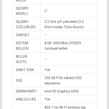
AİLESİ
İŞLEMCİ
i7
MODELİ
İŞLEMCİ
2.2 GHz çift çekirdekli (3.2
ÖZELLİKLERİ
GHz’e kadar Turbo Boost)
CHIPSET
–
SİSTEM
8 GB 1600 MHz LPDDR3
BELLEĞİ
tümleşik bellek
BELLEK
–
SLOTU
SABİT DİSK
Yok
256 GB PCIe tabanlı SSD
SSD
depolama
EKRAN KARTI
Intel HD Graphics 6000
KABLOLU AĞ
Yok
802.11ac Wi-Fi wireless ağı;