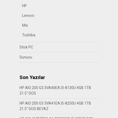
HP
Lenovo
Msi
Toshiba
Stick PC
Sunucu
Son Yazılar
HP AIO 200 G3 3VA40EA I3-8130U 4GB 1TB
21.5″ DOS
HP AIO 200 G3 3VA41EA I5-8250U 4GB 1TB
21.5″ DOS BEYAZ