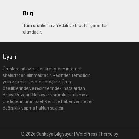
Bilgi
Tüm ürünlerimiz Yetkili Distribütör garantisi
altındadır.
Uyarı!
Ürünlere ait özellikler üreticilerin internet
sitelerinden alınmaktadır. Resimler Temsilidir,
yalnızca bilgi verme amaçlıdır. Ürün
özelliklerinde ve resimlerindeki hatalardan
dolayı Rüzgar Bilgisayar sorumlu tutulamaz.
Üreticilerin ürün özelliklerinde haber vermeden
değişiklik yapma hakları saklıdır.
© 2026 Çankaya Bilgisayar
| WordPress Theme by