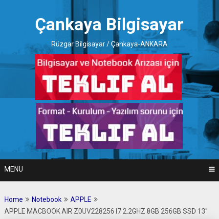
Skip
to
Çankaya Bilgisayar
content
Rüzgar Bilgisayar / Çankaya-ANKARA
MENU
Home
Notebook
APPLE
APPLE MACBOOK AIR Z0UV228256 I7 2.2GHZ 8GB 256GB SSD 13″