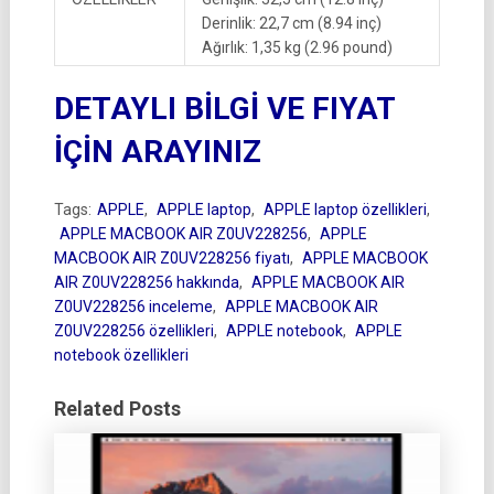
Derinlik: 22,7 cm (8.94 inç)
Ağırlık: 1,35 kg (2.96 pound)
DETAYLI BİLGİ VE FIYAT
İÇİN ARAYINIZ
Tags:
APPLE
,
APPLE laptop
,
APPLE laptop özellikleri
,
APPLE MACBOOK AIR Z0UV228256
,
APPLE
MACBOOK AIR Z0UV228256 fiyatı
,
APPLE MACBOOK
AIR Z0UV228256 hakkında
,
APPLE MACBOOK AIR
Z0UV228256 inceleme
,
APPLE MACBOOK AIR
Z0UV228256 özellikleri
,
APPLE notebook
,
APPLE
notebook özellikleri
Related Posts