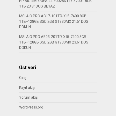
HP AIO 4MR73EA 24-F0025NT I7-8700T 8GB
1TB 23.8″ DOS BEYAZ
MSI AIO PRO AC17-101TR-X I5-7400 8GB
1TB+128GB SSD 2GB GT930MX 21.5″ DOS
DOKUN
MSI AIO PRO AE93-201TR-X I5-7400 8GB
1TB+128GB SSD 2GB GT930MX 23.6″ DOS
DOKUN
Üst veri
Giriş
Kayıt akışı
Yorum akışı
WordPress.org