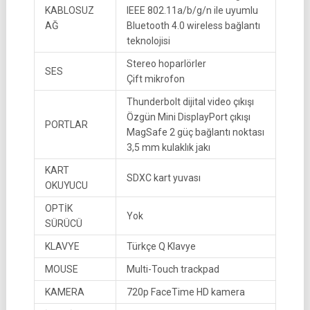
KABLOSUZ
IEEE 802.11a/b/g/n ile uyumlu
AĞ
Bluetooth 4.0 wireless bağlantı
teknolojisi
Stereo hoparlörler
SES
Çift mikrofon
Thunderbolt dijital video çıkışı
Özgün Mini DisplayPort çıkışı
PORTLAR
MagSafe 2 güç bağlantı noktası
3,5 mm kulaklık jakı
KART
SDXC kart yuvası
OKUYUCU
OPTİK
Yok
SÜRÜCÜ
KLAVYE
Türkçe Q Klavye
MOUSE
Multi-Touch trackpad
KAMERA
720p FaceTime HD kamera