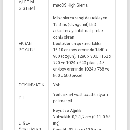
İŞLETİM
macOS High Sierra
SİSTEMİ
Milyonlarca rengi destekleyen
13.3 inç (diyagonal) LED
arkadan aydınlatmalı parlak
geniş ekran
EKRAN
Desteklenen çözünürlükler:
BOYUTU
16:10 en/boy oranında 1440 x
900 (özgün), 1280 x 800, 1152 x
720 ve 1024 x 640 piksel; 4:3
en/boy oranında 1024 x 768 ve
800 x 600 piksel
DOKUNMATİK
Yok
Yerleşik 54 watt-saatlik lityum-
PİL
polimer pil
Boyut ve Ağırlık:
Yükseklik: 0,3-1,7 cm (0.11-0.68
DİĞER
inç)
ÖZELLİKLER
Genişlik: 32,5 cm (12.8 inç)