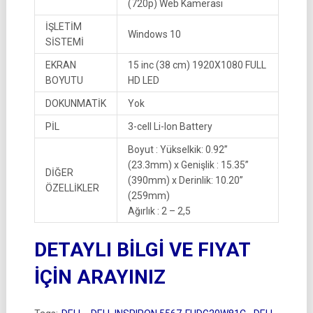
(720p) Web Kamerası
İŞLETİM
Windows 10
SİSTEMİ
EKRAN
15 inc (38 cm) 1920X1080 FULL
BOYUTU
HD LED
DOKUNMATİK
Yok
PİL
3-cell Li-lon Battery
Boyut : Yükselkik: 0.92”
(23.3mm) x Genişlik : 15.35”
DİĞER
(390mm) x Derinlik: 10.20”
ÖZELLİKLER
(259mm)
Ağırlık : 2 – 2,5
DETAYLI BİLGİ VE FIYAT
İÇİN ARAYINIZ