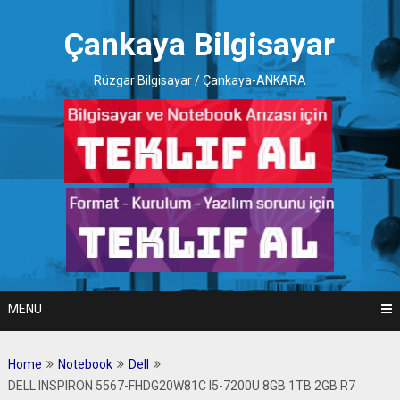
Skip
to
Çankaya Bilgisayar
content
Rüzgar Bilgisayar / Çankaya-ANKARA
MENU
Home
Notebook
Dell
DELL INSPIRON 5567-FHDG20W81C I5-7200U 8GB 1TB 2GB R7