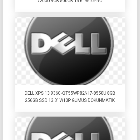
7200U 4GB 500GB 15.6″ W10PRO
DELL XPS 13 9360-QT55WP82N I7-8550U 8GB
256GB SSD 13.3″ W10P GUMUS DOKUNMATIK