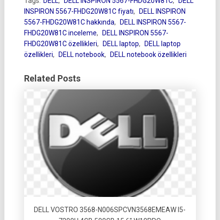
Tags:
DELL
,
DELL INSPIRON 5567-FHDG20W81C
,
DELL
INSPIRON 5567-FHDG20W81C fiyatı
,
DELL INSPIRON
5567-FHDG20W81C hakkında
,
DELL INSPIRON 5567-
FHDG20W81C inceleme
,
DELL INSPIRON 5567-
FHDG20W81C özellikleri
,
DELL laptop
,
DELL laptop
özellikleri
,
DELL notebook
,
DELL notebook özellikleri
Related Posts
DELL VOSTRO 3568-N006SPCVN3568EMEAW I5-