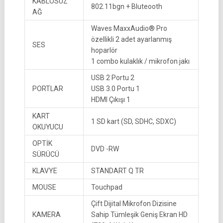
KABLOSUZ
802.11bgn + Bluteooth
AĞ
Waves MaxxAudio® Pro
özellikli 2 adet ayarlanmış
SES
hoparlör
1 combo kulaklık / mikrofon jakı
USB 2 Portu 2
PORTLAR
USB 3.0 Portu 1
HDMI Çıkışı 1
KART
1 SD kart (SD, SDHC, SDXC)
OKUYUCU
OPTİK
DVD -RW
SÜRÜCÜ
KLAVYE
STANDART Q TR
MOUSE
Touchpad
Çift Dijital Mikrofon Dizisine
KAMERA
Sahip Tümleşik Geniş Ekran HD