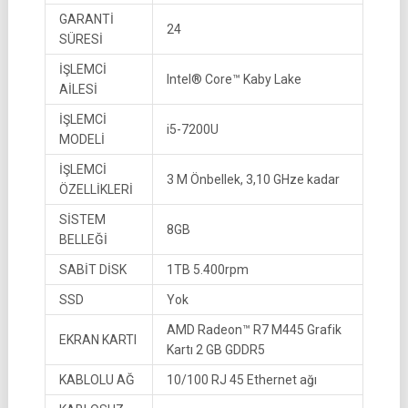
GARANTİ
24
SÜRESİ
İŞLEMCİ
Intel® Core™ Kaby Lake
AİLESİ
İŞLEMCİ
i5-7200U
MODELİ
İŞLEMCİ
3 M Önbellek, 3,10 GHze kadar
ÖZELLİKLERİ
SİSTEM
8GB
BELLEĞİ
SABİT DİSK
1TB 5.400rpm
SSD
Yok
AMD Radeon™ R7 M445 Grafik
EKRAN KARTI
Kartı 2 GB GDDR5
KABLOLU AĞ
10/100 RJ 45 Ethernet ağı