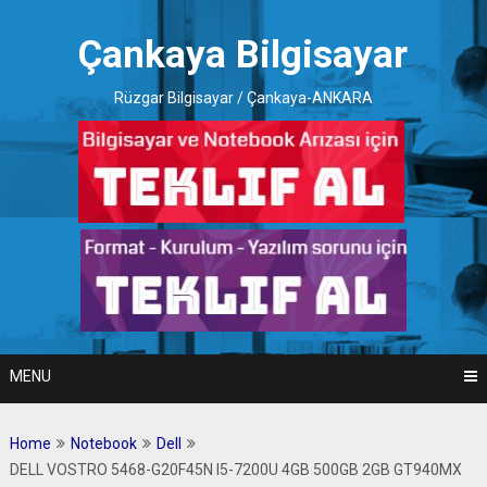
Skip
to
Çankaya Bilgisayar
content
Rüzgar Bilgisayar / Çankaya-ANKARA
MENU
Home
Notebook
Dell
DELL VOSTRO 5468-G20F45N I5-7200U 4GB 500GB 2GB GT940MX