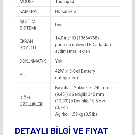
MOUSE
Touchpad
KAMERA
HD Kamera
İŞLETİM
Dos
SİSTEMİ
14,0 inç HD (1366×768)
EKRAN
parlama önleyici LED arkadan
BOYUTU
aydınlatmalı ekran
DOKUNMATİK
Yok
42WHr, 3-Cell Battery
PİL
(Integrated)
Boyutlar : Yükseklik: 240 mm
(9,45″) x Genişlik: 340 mm
DİĞER
(13,39″) x Derinlik: 18,5 mm
ÖZELLİKLER
(0,73″)
Ağırlık : 1,59 kg (3,5 lb)
DETAYLI BİLGİ VE FIYAT