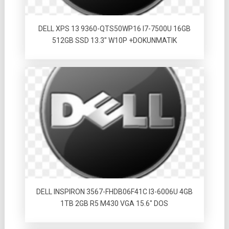
DELL XPS 13 9360-QTS50WP16 I7-7500U 16GB
512GB SSD 13.3″ W10P +DOKUNMATIK
DELL INSPIRON 3567-FHDB06F41C I3-6006U 4GB
1TB 2GB R5 M430 VGA 15.6″ DOS