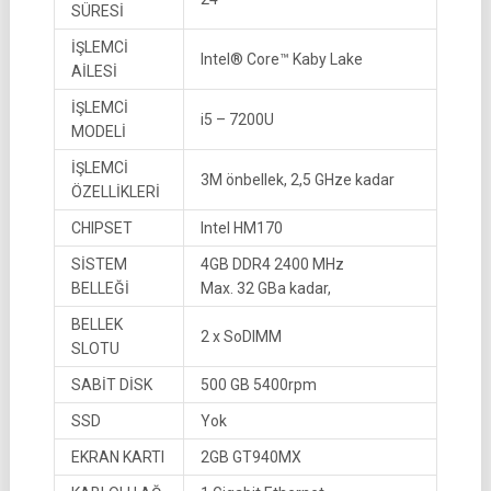
SÜRESİ
İŞLEMCİ
Intel® Core™ Kaby Lake
AİLESİ
İŞLEMCİ
i5 – 7200U
MODELİ
İŞLEMCİ
3M önbellek, 2,5 GHze kadar
ÖZELLİKLERİ
CHIPSET
Intel HM170
SİSTEM
4GB DDR4 2400 MHz
BELLEĞİ
Max. 32 GBa kadar,
BELLEK
2 x SoDIMM
SLOTU
SABİT DİSK
500 GB 5400rpm
SSD
Yok
EKRAN KARTI
2GB GT940MX