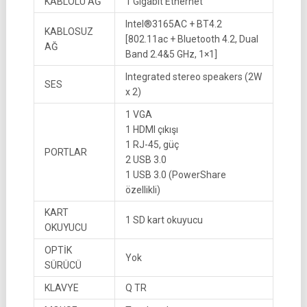
KABLOLU AĞ
1 Gigabit Ethernet
Intel®3165AC + BT4.2
KABLOSUZ
[802.11ac + Bluetooth 4.2, Dual
AĞ
Band 2.4&5 GHz, 1×1]
Integrated stereo speakers (2W
SES
x 2)
1 VGA
1 HDMI çıkışı
1 RJ-45, güç
PORTLAR
2 USB 3.0
1 USB 3.0 (PowerShare
özellikli)
KART
1 SD kart okuyucu
OKUYUCU
OPTİK
Yok
SÜRÜCÜ
KLAVYE
Q TR