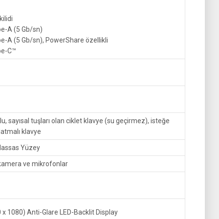
ilidi
pe-A (5 Gb/sn)
e-A (5 Gb/sn), PowerShare özellikli
pe-C™
, sayısal tuşları olan ciklet klavye (su geçirmez), isteğe
latmalı klavye
Hassas Yüzey
kamera ve mikrofonlar
 x 1080) Anti-Glare LED-Backlit Display