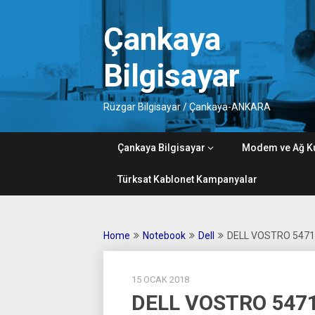
Skip
to
Çankaya
content
Bilgisayar
Rüzgar Bilgisayar / Çankaya-ANKARA
Çankaya Bilgisayar
Modem ve Ağ K
Türksat Kablonet Kampanyalar
Home
Notebook
Dell
DELL VOSTRO 5471
15 OCAK 2018
DELL VOSTRO 547