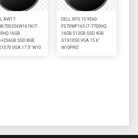
L AW17-
DELL XPS 15 9560-
8B70D256W161N I7-
FS70WP165 I7-7700HQ
00HQ 16GB
16GB 512GB SSD 4GB
B+256GB SSD 8GB
GTX1050 VGA 15.6″
1070 VGA 17.3″ W10
W10PRO