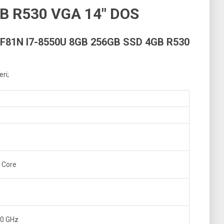
B R530 VGA 14″ DOS
81N I7-8550U 8GB 256GB SSD 4GB R530
ri;
l Core
.0 GHz