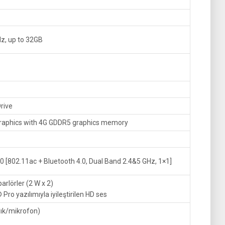
z, up to 32GB
rive
aphics with 4G GDDR5 graphics memory
0 [802.11ac + Bluetooth 4.0, Dual Band 2.4&5 GHz, 1×1]
arlörler (2 W x 2)
o yazılımıyla iyileştirilen HD ses
lık/mikrofon)