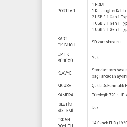
1 HDMI
PORTLAR
1 Kensington Kablo k
2 USB 3.1 Gen 1 Ty
1 USB 3.1 Gen 1 Typ
1 USB 3.1 Gen 1 Ty
KART
SD kart okuyucu
OKUYUCU
OPTİK
Yok
SÜRÜCÜ
Standart tam boyutlu
KLAVYE
bağlı arkadan aydın
MOUSE
Çoklu Dokunmatik 
KAMERA
Tümleşik 720 p HD 
İŞLETİM
Dos
SİSTEMİ
EKRAN
14.0-inch FHD (1920
BOYUTU