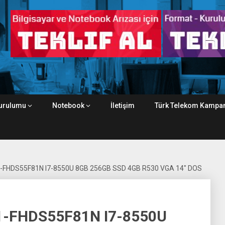
urulumu
Notebook
İletişim
Türk Telekom Kampan
-FHDS55F81N I7-8550U 8GB 256GB SSD 4GB R530 VGA 14″ DOS
1-FHDS55F81N I7-8550U