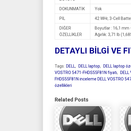
DOKUNMATİK
Yok
PİL
42 WHr, 3-Cell Batte
DİĞER
Boyutlar : 16,1 m
ÖZELLİKLER
Ağırlık: 3,71 lb (1,68
DETAYLI BİLGİ VE F
Tags:
DELL
,
DELL laptop
,
DELL laptop özel
VOSTRO 5471-FHDS55F81N fiyatı
,
DELL
FHDS55F81N inceleme DELL VOSTRO 54
özellikleri
Related Posts