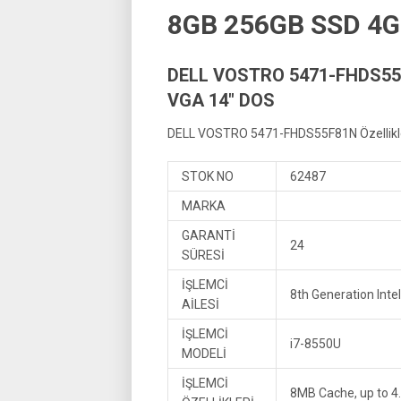
8GB 256GB SSD 4G
DELL VOSTRO 5471-FHDS55F
VGA 14″ DOS
DELL VOSTRO 5471-FHDS55F81N Özellikle
STOK NO
62487
MARKA
GARANTİ
24
SÜRESİ
İŞLEMCİ
8th Generation Inte
AİLESİ
İŞLEMCİ
i7-8550U
MODELİ
İŞLEMCİ
8MB Cache, up to 4