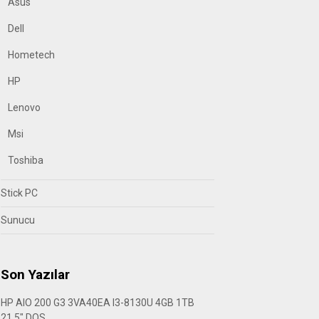
Asus
Dell
Hometech
HP
Lenovo
Msi
Toshiba
Stick PC
Sunucu
Son Yazılar
HP AIO 200 G3 3VA40EA I3-8130U 4GB 1TB
21.5″ DOS