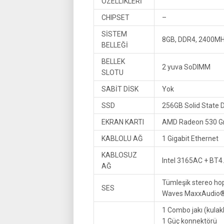
ÖZELLİKLERİ
CHIPSET
–
SİSTEM
8GB, DDR4, 2400MH
BELLEĞİ
BELLEK
2 yuva SoDIMM
SLOTU
SABİT DİSK
Yok
SSD
256GB Solid State D
EKRAN KARTI
AMD Radeon 530 Gr
KABLOLU AĞ
1 Gigabit Ethernet
KABLOSUZ
Intel 3165AC + BT4.
AĞ
Tümleşik stereo hop
SES
Waves MaxxAudio® Pr
1 Combo jakı (kulak
1 Güç konnektörü