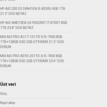
HP AIO 200 G3 3VA41EA I5-8250U 4GB 1TB
21.5″ DOS BEYAZ
HP AIO 4MR73EA 24-F0025NT I7-8700T 8GB
1TB 23.8″ DOS BEYAZ
MSI AIO PRO AC17-101TR-X I5-7400 8GB
1TB+128GB SSD 2GB GT930MX 21.5″ DOS
DOKUN
MSI AIO PRO AE93-201TR-X I5-7400 8GB
1TB+128GB SSD 2GB GT930MX 23.6″ DOS
DOKUN
Üst veri
Giriş
Kayıt akışı