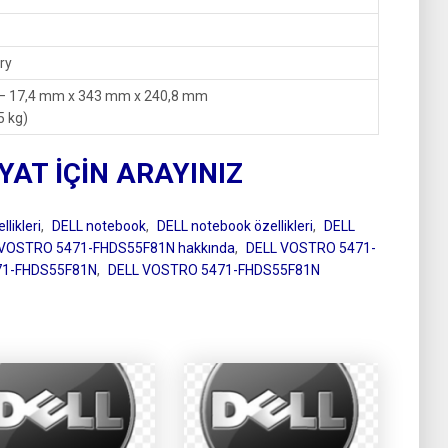
ry
m – 17,4 mm x 343 mm x 240,8 mm
5 kg)
IYAT İÇİN ARAYINIZ
likleri
,
DELL notebook
,
DELL notebook özellikleri
,
DELL
 VOSTRO 5471-FHDS55F81N hakkında
,
DELL VOSTRO 5471-
71-FHDS55F81N
,
DELL VOSTRO 5471-FHDS55F81N