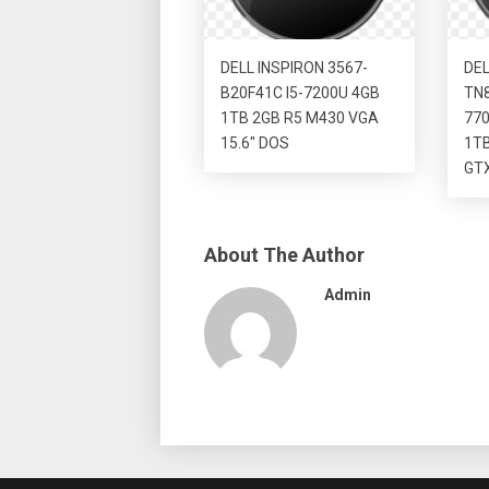
DELL INSPIRON 3567-
DEL
B20F41C I5-7200U 4GB
TN
1TB 2GB R5 M430 VGA
77
15.6″ DOS
1T
GTX
About The Author
Admin