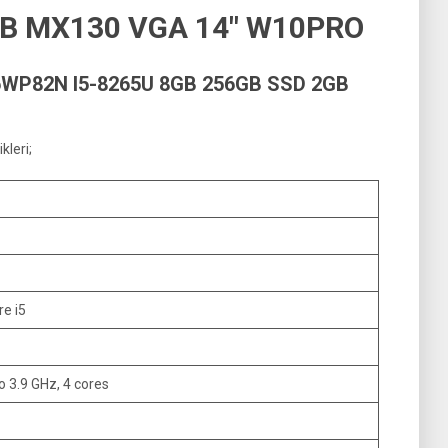
GB MX130 VGA 14″ W10PRO
WP82N I5-8265U 8GB 256GB SSD 2GB
leri;
re i5
o 3.9 GHz, 4 cores