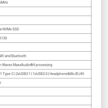
66MHz
Ie NVMe SSD
X130
iFi and Bluetooth
th Waves MaxxAudio®4 processing
1 Type-C | 2xUSB3.1 | 1xUSB2.0 | Headphone&Mic |RJ45
r