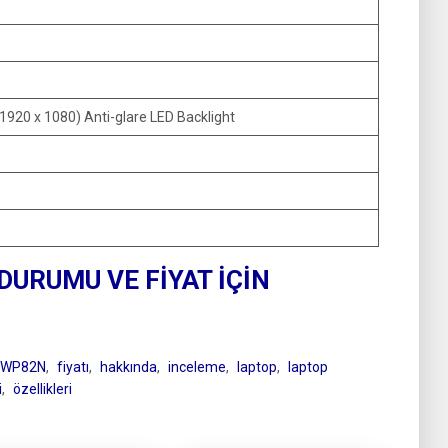
(1920 x 1080) Anti-glare LED Backlight
 DURUMU VE FİYAT İÇİN
6WP82N
,
fiyatı
,
hakkında
,
inceleme
,
laptop
,
laptop
i
,
özellikleri