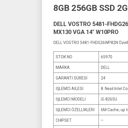
8GB 256GB SSD 2
DELL VOSTRO 5481-FHDG26
MX130 VGA 14″ W10PRO
DELL VOSTRO 5481-FHDG26WP82N Özellik
STOK NO
65970
MARKA
DELL
GARANTİ SÜRESİ
24
İŞLEMCİ AİLESİ
8. Nesil Intel Co
İŞLEMCİ MODELİ
i5-8265U
İŞLEMCİ ÖZELLİKLERİ
6M Cache, up t
CHIPSET
–