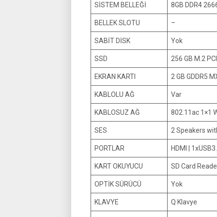
SİSTEM BELLEĞİ
8GB DDR4 26
BELLEK SLOTU
–
SABİT DİSK
Yok
SSD
256 GB M.2 PC
EKRAN KARTI
2 GB GDDR5 M
KABLOLU AĞ
Var
KABLOSUZ AĞ
802.11ac 1×1 W
SES
2 Speakers wi
PORTLAR
HDMI | 1xUSB3.
KART OKUYUCU
SD Card Reade
OPTİK SÜRÜCÜ
Yok
KLAVYE
Q Klavye