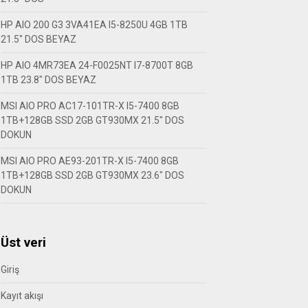
HP AIO 200 G3 3VA41EA I5-8250U 4GB 1TB
21.5″ DOS BEYAZ
HP AIO 4MR73EA 24-F0025NT I7-8700T 8GB
1TB 23.8″ DOS BEYAZ
MSI AIO PRO AC17-101TR-X I5-7400 8GB
1TB+128GB SSD 2GB GT930MX 21.5″ DOS
DOKUN
MSI AIO PRO AE93-201TR-X I5-7400 8GB
1TB+128GB SSD 2GB GT930MX 23.6″ DOS
DOKUN
Üst veri
Giriş
Kayıt akışı