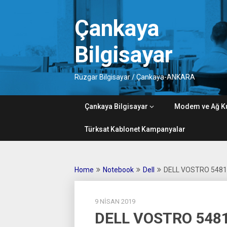
Skip
to
Çankaya
content
Bilgisayar
Rüzgar Bilgisayar / Çankaya-ANKARA
Çankaya Bilgisayar
Modem ve Ağ K
Türksat Kablonet Kampanyalar
Home
Notebook
Dell
DELL VOSTRO 5481
9 NISAN 2019
DELL VOSTRO 548