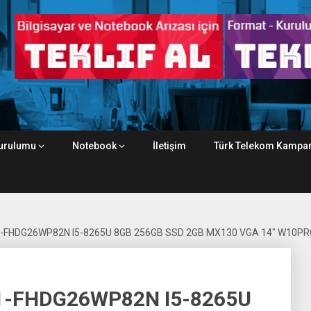
urulumu
Notebook
İletişim
Türk Telekom Kampan
-FHDG26WP82N I5-8265U 8GB 256GB SSD 2GB MX130 VGA 14″ W10P
1-FHDG26WP82N I5-8265U