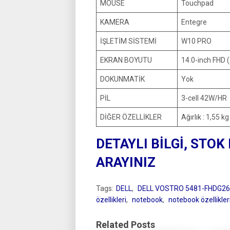
MOUSE
Touchpad
KAMERA
Entegre
İŞLETİM SİSTEMİ
W10 PRO
EKRAN BOYUTU
14.0-inch FHD 
DOKUNMATİK
Yok
PİL
3-cell 42W/HR
DİĞER ÖZELLİKLER
Ağırlık : 1,55 kg
DETAYLI BİLGİ, STOK
ARAYINIZ
Tags:
DELL
,
DELL VOSTRO 5481-FHDG2
özellikleri
,
notebook
,
notebook özellikler
Related Posts