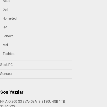
Asus
Dell
Hometech
HP
Lenovo
Msi
Toshiba
Stick PC
Sunucu
Son Yazılar
HP AIO 200 G3 3VA40EA I3-8130U 4GB 1TB
21.5″ DOS