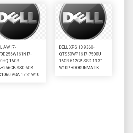
L AW17-
DELL XPS 13 9360-
0D256W161N I7-
QTS50WP16 I7-7500U
00HQ 16GB
16GB 512GB SSD 13.3″
B+256GB SSD 6GB
W10P +DOKUNMATIK
1060 VGA 17.3″ W10