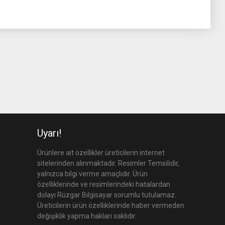
Uyarı!
Ürünlere ait özellikler üreticilerin internet
sitelerinden alınmaktadır. Resimler Temsilidir,
yalnızca bilgi verme amaçlıdır. Ürün
özelliklerinde ve resimlerindeki hatalardan
dolayı Rüzgar Bilgisayar sorumlu tutulamaz.
Üreticilerin ürün özelliklerinde haber vermeden
değişiklik yapma hakları saklıdır.