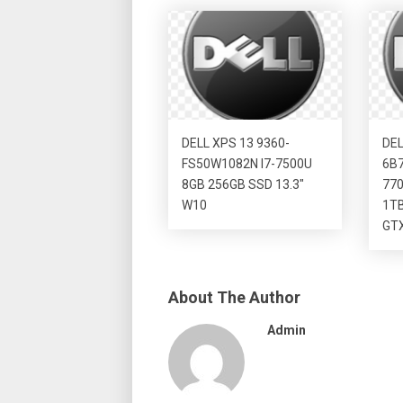
DELL XPS 13 9360-
DEL
FS50W1082N I7-7500U
6B7
8GB 256GB SSD 13.3″
77
W10
1T
GTX
About The Author
Admin