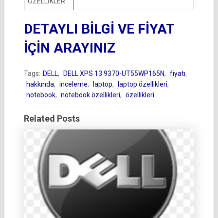
ÖZELLİKLER
DETAYLI BİLGİ VE FİYAT
İÇİN ARAYINIZ
Tags:
DELL
,
DELL XPS 13 9370-UT55WP165N
,
fiyatı
,
hakkında
,
inceleme
,
laptop
,
laptop özellikleri
,
notebook
,
notebook özellikleri
,
özellikleri
Related Posts