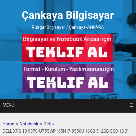
Skip
to
Çankaya Bilgisayar
content
Rüzgar Bilgisayar / Çankaya-ANKARA
MENU
Home
Notebook
Dell
DELL XPS 13 9370-UT55WP165N I7-8550U 16GB 512GB SSD 13.3″