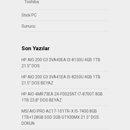
Toshiba
Stick PC
Sunucu
Son Yazılar
HP AIO 200 G3 3VA40EA I3-8130U 4GB 1TB
21.5″ DOS
HP AIO 200 G3 3VA41EA I5-8250U 4GB 1TB
21.5″ DOS BEYAZ
HP AIO 4MR73EA 24-F0025NT I7-8700T 8GB
1TB 23.8″ DOS BEYAZ
MSI AIO PRO AC17-101TR-X I5-7400 8GB
1TB+128GB SSD 2GB GT930MX 21.5″ DOS
DOKUN