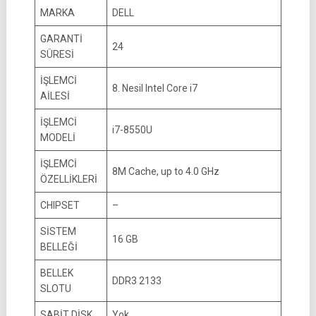
MARKA
DELL
GARANTİ
24
SÜRESİ
İŞLEMCİ
8. Nesil Intel Core i7
AİLESİ
İŞLEMCİ
i7-8550U
MODELİ
İŞLEMCİ
8M Cache, up to 4.0 GHz
ÖZELLİKLERİ
CHIPSET
–
SİSTEM
16 GB
BELLEĞİ
BELLEK
DDR3 2133
SLOTU
SABİT DİSK
Yok