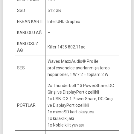
SSD
512 GB
EKRAN KARTI
Intel UHD Graphic
KABLOLU AĞ
–
KABLOSUZ
Killer 1435 802.11ac
AĞ
Waves MaxxAudio® Pro ile
SES
profesyonelce ayarlanmış stereo
hoparlörler, 1 W x 2 = toplam 2 W
2x Thunderbolt™ 3 PowerShare, DC
Girişi ve DisplayPort özellikli
1x USB-C 3.1 PowerShare, DC Girişi
PORTLAR
ve DisplayPort özellikli
1x microSD kart okuyucu
1x kulaklık jakı
1x Noble kilit yuvası