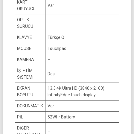
KART
Var
OKUYUCU
OPTİK
–
SÜRÜCÜ
KLAVYE
Türkçe Q
MOUSE
Touchpad
KAMERA
–
İŞLETİM
Dos
SİSTEMİ
EKRAN
13.3 4K Ultra HD (3840 x 2160)
BOYUTU
InfinityEdge touch display
DOKUNMATİK
Var
PİL
52WHr Battery
DİĞER
–