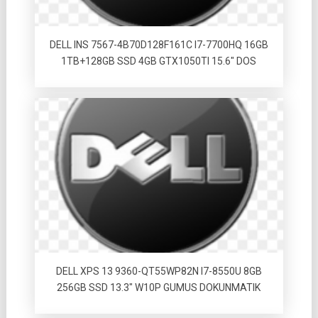
DELL INS 7567-4B70D128F161C I7-7700HQ 16GB
1TB+128GB SSD 4GB GTX1050TI 15.6″ DOS
DELL XPS 13 9360-QT55WP82N I7-8550U 8GB
256GB SSD 13.3″ W10P GUMUS DOKUNMATIK