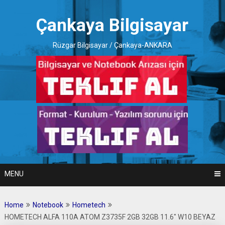
Skip
to
Çankaya Bilgisayar
content
Rüzgar Bilgisayar / Çankaya-ANKARA
MENU
Home
Notebook
Hometech
HOMETECH ALFA 110A ATOM Z3735F 2GB 32GB 11.6″ W10 BEYAZ