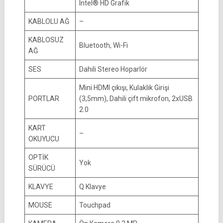
Intel® HD Grafik
KABLOLU AĞ
–
KABLOSUZ
Bluetooth, Wi-Fi
AĞ
SES
Dahili Stereo Hoparlör
Mini HDMI çıkışı, Kulaklık Girişi
PORTLAR
(3,5mm), Dahili çift mikrofon, 2xUSB
2.0
KART
–
OKUYUCU
OPTİK
Yok
SÜRÜCÜ
KLAVYE
Q Klavye
MOUSE
Touchpad