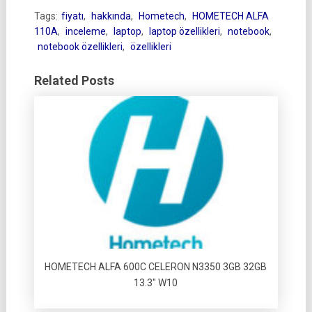
Tags:
fiyatı
,
hakkında
,
Hometech
,
HOMETECH ALFA
110A
,
inceleme
,
laptop
,
laptop özellikleri
,
notebook
,
notebook özellikleri
,
özellikleri
Related Posts
HOMETECH ALFA 600C CELERON N3350 3GB 32GB
13.3″ W10