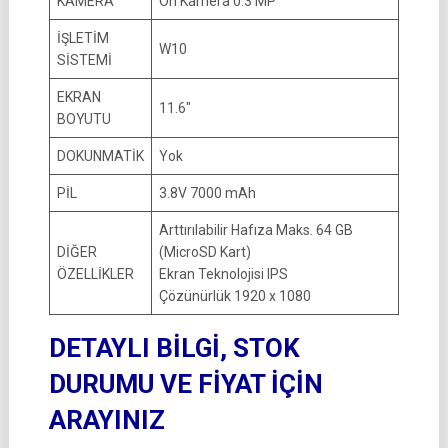
KAMERA
Ön Kamera 0.3 MP
İŞLETİM
W10
SİSTEMİ
EKRAN
11.6″
BOYUTU
DOKUNMATİK
Yok
PİL
3.8V 7000 mAh
Arttırılabilir Hafıza Maks. 64 GB
DİĞER
(MicroSD Kart)
ÖZELLİKLER
Ekran Teknolojisi IPS
Çözünürlük 1920 x 1080
DETAYLI BİLGİ, STOK
DURUMU VE FİYAT İÇİN
ARAYINIZ