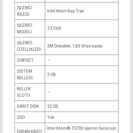
İŞLEMCİ
Intel Atom Bay Trail
AİLESİ
İŞLEMCİ
Z3735F
MODELİ
İŞLEMCİ
2M Önbellek, 1,83 GHze kadar
ÖZELLİKLERİ
CHIPSET
–
SİSTEM
2 GB
BELLEĞİ
BELLEK
–
SLOTU
SABİT DİSK
32 GB
SSD
Yok
Intel Atom® Z3700 İşlemci Serisi için
EKRAN KARTI