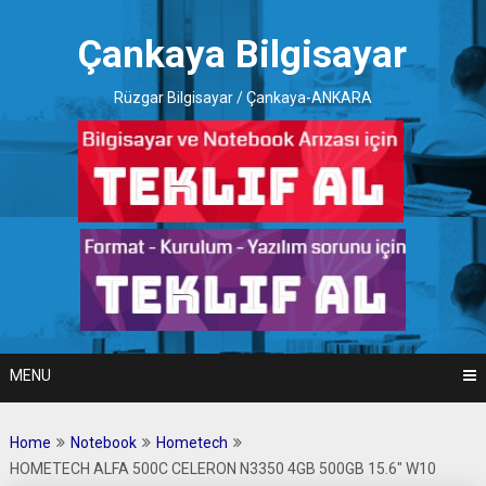
Skip
to
Çankaya Bilgisayar
content
Rüzgar Bilgisayar / Çankaya-ANKARA
MENU
Home
Notebook
Hometech
HOMETECH ALFA 500C CELERON N3350 4GB 500GB 15.6″ W10