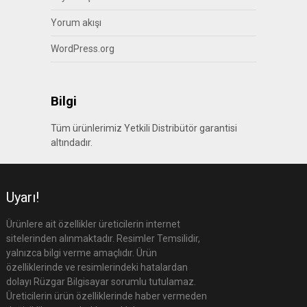
Yorum akışı
WordPress.org
Bilgi
Tüm ürünlerimiz Yetkili Distribütör garantisi
altındadır.
Uyarı!
Ürünlere ait özellikler üreticilerin internet
sitelerinden alınmaktadır. Resimler Temsilidir,
yalnızca bilgi verme amaçlıdır. Ürün
özelliklerinde ve resimlerindeki hatalardan
dolayı Rüzgar Bilgisayar sorumlu tutulamaz.
Üreticilerin ürün özelliklerinde haber vermeden