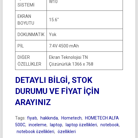
W10
SİSTEMİ
EKRAN
15.6″
BOYUTU
DOKUNMATİK
Yok
PİL
7.4V 4500 mAh
DİĞER
Ekran Teknolojisi TN
ÖZELLİKLER
Çözünürlük 1366 x 768
DETAYLI BİLGİ, STOK
DURUMU VE FİYAT İÇİN
ARAYINIZ
Tags:
fiyatı
,
hakkında
,
Hometech
,
HOMETECH ALFA
500C
,
inceleme
,
laptop
,
laptop özellikleri
,
notebook
,
notebook özellikleri
,
özellikleri