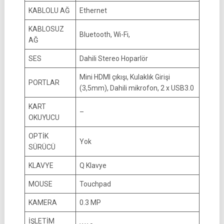
KABLOLU AĞ
Ethernet
KABLOSUZ
Bluetooth, Wi-Fi,
AĞ
SES
Dahili Stereo Hoparlör
Mini HDMI çıkışı, Kulaklık Girişi
PORTLAR
(3,5mm), Dahili mikrofon, 2 x USB3.0
KART
–
OKUYUCU
OPTİK
Yok
SÜRÜCÜ
KLAVYE
Q Klavye
MOUSE
Touchpad
KAMERA
0.3 MP
İŞLETİM