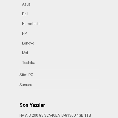
Asus
Dell
Hometech
HP
Lenovo
Msi
Toshiba
Stick PC
Sunucu
Son Yazılar
HP AIO 200 G3 3VA40EA I3-8130U 4GB 1TB