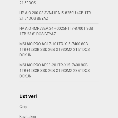
21.5″ DOS
HP AIO 200 G3 3VA41EA I5-8250U 4GB 1TB
21.5″ DOS BEYAZ
HP AIO 4MR73EA 24-F0025NT I7-8700T 8GB
1TB 23.8″ DOS BEYAZ
MSI AIO PRO AC17-101TR-X I5-7400 8GB
1TB+128GB SSD 2GB GT930MX 21.5″ DOS
DOKUN
MSI AIO PRO AE93-201TR-X I5-7400 8GB
1TB+128GB SSD 2GB GT930MX 23.6″ DOS
DOKUN
Üst veri
Giriş
Kayıt akışı