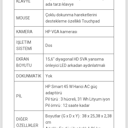
KLAVYE
ada tarzı klavye
Çoklu dokunma hareketlerini
MOUSE
destekleme özellikli Touchpad
KAMERA
HP VGA kamerası
İŞLETİM
Dos
SİSTEMİ
EKRAN
15,6″ diyagonal HD SVA yansıma
BOYUTU
önleyici LED arkadan aydınlatmalı
DOKUNMATİK
Yok
HP Smart 45 W Harici AC güç
adaptörü
PİL
Pil türü : 3 hücreli, 31 Wh Lityum iyon
Pil ömrü : 12 saate kadar
Boyutlar (G x D x Y) : 38 x 25,38 x 2,38
DİĞER
cm
ÖZELLİKLER