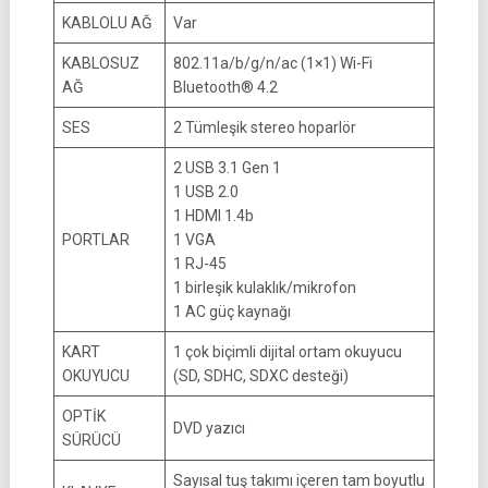
KABLOLU AĞ
Var
KABLOSUZ
802.11a/b/g/n/ac (1×1) Wi-Fi
AĞ
Bluetooth® 4.2
SES
2 Tümleşik stereo hoparlör
2 USB 3.1 Gen 1
1 USB 2.0
1 HDMI 1.4b
PORTLAR
1 VGA
1 RJ-45
1 birleşik kulaklık/mikrofon
1 AC güç kaynağı
KART
1 çok biçimli dijital ortam okuyucu
OKUYUCU
(SD, SDHC, SDXC desteği)
OPTİK
DVD yazıcı
SÜRÜCÜ
Sayısal tuş takımı içeren tam boyutlu