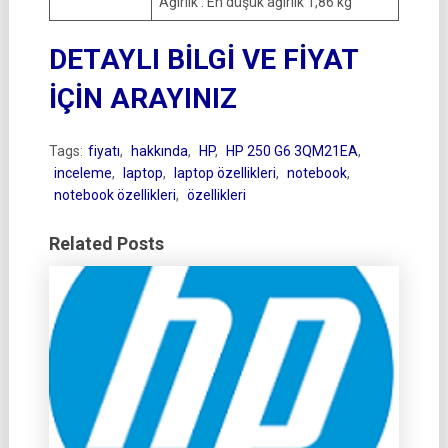
Ağırlık : En düşük ağırlık 1,86 kg
DETAYLI BİLGİ VE FİYAT
İÇİN ARAYINIZ
Tags:
fiyatı
,
hakkında
,
HP
,
HP 250 G6 3QM21EA
,
inceleme
,
laptop
,
laptop özellikleri
,
notebook
,
notebook özellikleri
,
özellikleri
Related Posts