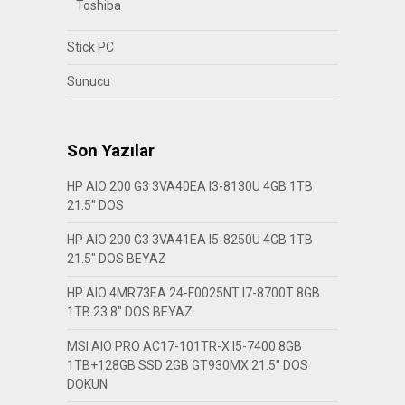
Toshiba
Stick PC
Sunucu
Son Yazılar
HP AIO 200 G3 3VA40EA I3-8130U 4GB 1TB
21.5″ DOS
HP AIO 200 G3 3VA41EA I5-8250U 4GB 1TB
21.5″ DOS BEYAZ
HP AIO 4MR73EA 24-F0025NT I7-8700T 8GB
1TB 23.8″ DOS BEYAZ
MSI AIO PRO AC17-101TR-X I5-7400 8GB
1TB+128GB SSD 2GB GT930MX 21.5″ DOS
DOKUN