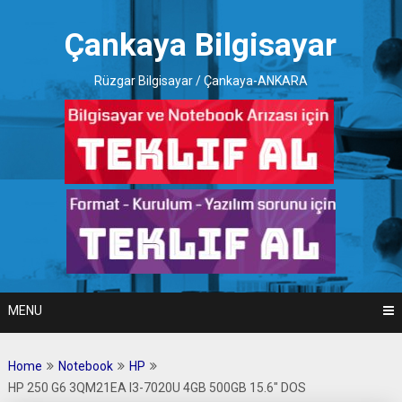
Skip
to
Çankaya Bilgisayar
content
Rüzgar Bilgisayar / Çankaya-ANKARA
MENU
Home
Notebook
HP
HP 250 G6 3QM21EA I3-7020U 4GB 500GB 15.6″ DOS