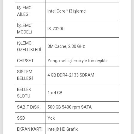
İŞLEMCİ
Intel Core™ i3 işlemci
AİLESİ
İŞLEMCİ
I3-7020U
MODELİ
İŞLEMCİ
3M Cache, 2.30 GHz
ÖZELLİKLERİ
CHIPSET
Yonga seti işlemciyle tümleşiktir
SİSTEM
4 GB DDR4-2133 SDRAM
BELLEĞİ
BELLEK
1 x 4 GB
SLOTU
SABİT DİSK
500 GB 5400 rpm SATA
SSD
Yok
EKRAN KARTI
Intel® HD Grafik