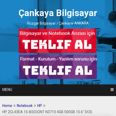
Skip
to
Çankaya Bilgisayar
content
Rüzgar Bilgisayar / Çankaya-ANKARA
MENU
Home
Notebook
HP
HP 2CL43EA 15-BS032NT N3710 4GB 500GB 15.6″ DOS