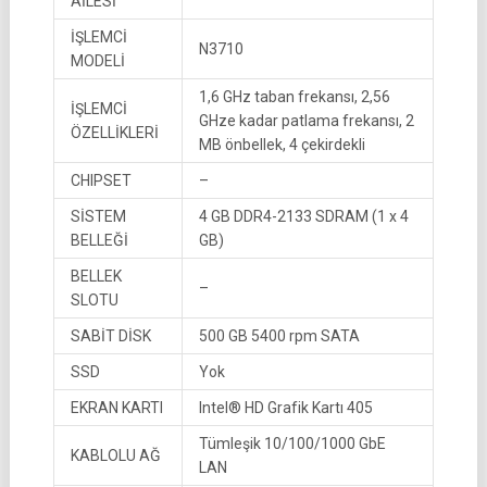
AİLESİ
İŞLEMCİ
N3710
MODELİ
1,6 GHz taban frekansı, 2,56
İŞLEMCİ
GHze kadar patlama frekansı, 2
ÖZELLİKLERİ
MB önbellek, 4 çekirdekli
CHIPSET
–
SİSTEM
4 GB DDR4-2133 SDRAM (1 x 4
BELLEĞİ
GB)
BELLEK
–
SLOTU
SABİT DİSK
500 GB 5400 rpm SATA
SSD
Yok
EKRAN KARTI
Intel® HD Grafik Kartı 405
Tümleşik 10/100/1000 GbE
KABLOLU AĞ
LAN