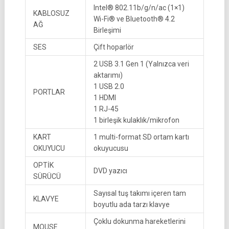
Intel® 802.11b/g/n/ac (1×1)
KABLOSUZ
Wi-Fi® ve Bluetooth® 4.2
AĞ
Birleşimi
SES
Çift hoparlör
2 USB 3.1 Gen 1 (Yalnızca veri
aktarımı)
1 USB 2.0
PORTLAR
1 HDMI
1 RJ-45
1 birleşik kulaklık/mikrofon
KART
1 multi-format SD ortam kartı
OKUYUCU
okuyucusu
OPTİK
DVD yazıcı
SÜRÜCÜ
Sayısal tuş takımı içeren tam
KLAVYE
boyutlu ada tarzı klavye
Çoklu dokunma hareketlerini
MOUSE