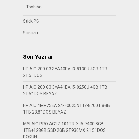
Toshiba
Stick PC
Sunucu
Son Yazılar
HP AIO 200 G3 3VA40EA I3-8130U 4GB 1TB
21.5″ DOS
HP AIO 200 G3 3VA41EA I5-8250U 4GB 1TB
21.5″ DOS BEYAZ
HP AIO 4MR73EA 24-F0025NT I7-8700T 8GB
1TB 23.8″ DOS BEYAZ
MSI AIO PRO AC17-101TR-X I5-7400 8GB
1TB+128GB SSD 2GB GT930MX 21.5″ DOS
DOKUN