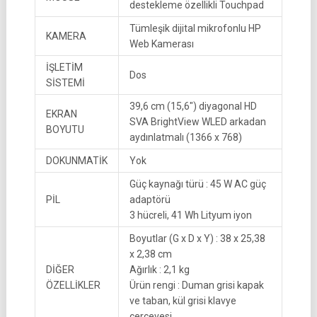
destekleme özellikli Touchpad
Tümleşik dijital mikrofonlu HP
KAMERA
Web Kamerası
İŞLETİM
Dos
SİSTEMİ
39,6 cm (15,6″) diyagonal HD
EKRAN
SVA BrightView WLED arkadan
BOYUTU
aydınlatmalı (1366 x 768)
DOKUNMATİK
Yok
Güç kaynağı türü : 45 W AC güç
PİL
adaptörü
3 hücreli, 41 Wh Lityum iyon
Boyutlar (G x D x Y) : 38 x 25,38
x 2,38 cm
DİĞER
Ağırlık : 2,1 kg
ÖZELLİKLER
Ürün rengi : Duman grisi kapak
ve taban, kül grisi klavye
çerçevesi