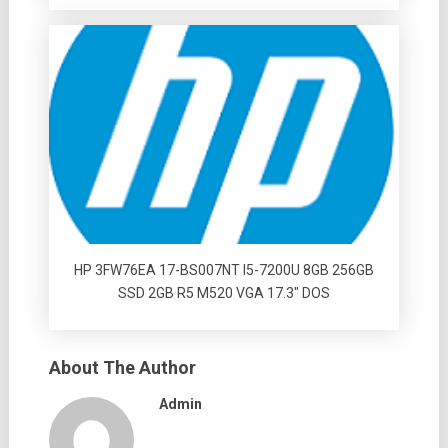
HP 3FW76EA 17-BS007NT I5-7200U 8GB 256GB
SSD 2GB R5 M520 VGA 17.3″ DOS
About The Author
Admin