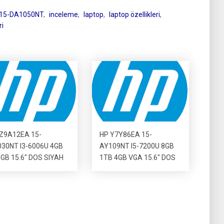
 15-DA1050NT
,
inceleme
,
laptop
,
laptop özellikleri
,
ri
Z9A12EA 15-
HP Y7Y86EA 15-
30NT I3-6006U 4GB
AY109NT I5-7200U 8GB
GB 15.6″ DOS SIYAH
1TB 4GB VGA 15.6″ DOS