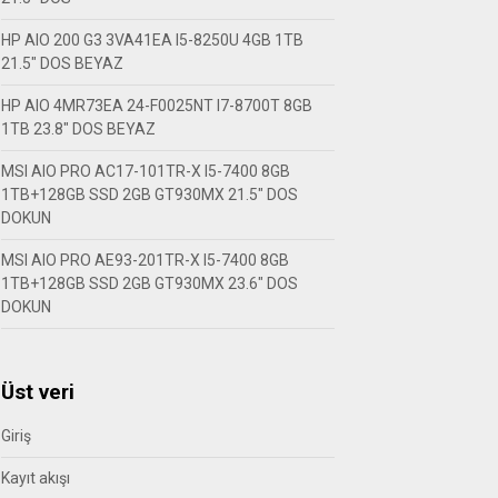
HP AIO 200 G3 3VA41EA I5-8250U 4GB 1TB
21.5″ DOS BEYAZ
HP AIO 4MR73EA 24-F0025NT I7-8700T 8GB
1TB 23.8″ DOS BEYAZ
MSI AIO PRO AC17-101TR-X I5-7400 8GB
1TB+128GB SSD 2GB GT930MX 21.5″ DOS
DOKUN
MSI AIO PRO AE93-201TR-X I5-7400 8GB
1TB+128GB SSD 2GB GT930MX 23.6″ DOS
DOKUN
Üst veri
Giriş
Kayıt akışı