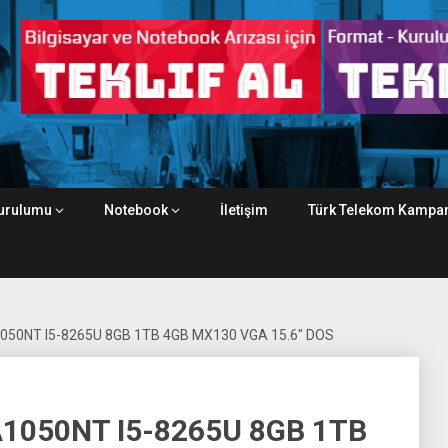
urulumu
Notebook
İletişim
Türk Telekom Kampan
050NT I5-8265U 8GB 1TB 4GB MX130 VGA 15.6″ DOS
1050NT I5-8265U 8GB 1TB