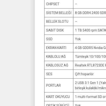
CHIPSET
–
SİSTEM BELLEĞİ
8 GB DDR4 2400 SD
BELLEK SLOTU
–
SABİT DİSK
1 TB 5400 rpm SAT
SSD
Yok
EKRAN KARTI
4 GB GDDR5 Nvidia 
KABLOLU AĞ
Tümleşik 10/100/10
KABLOSUZ AĞ
Realtek RTL8723DE 8
SES
Çift hoparlör
2 USB 3.1 Gen 1 (Yaln
PORTLAR
birleşik kulaklık/mik
KART OKUYUCU
1 multi-format SD o
OPTİK SÜRÜCÜ
Yok