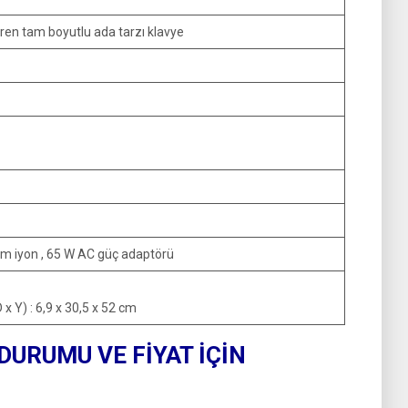
eren tam boyutlu ada tarzı klavye
yum iyon , 65 W AC güç adaptörü
 x Y) : 6,9 x 30,5 x 52 cm
 DURUMU VE FİYAT İÇİN