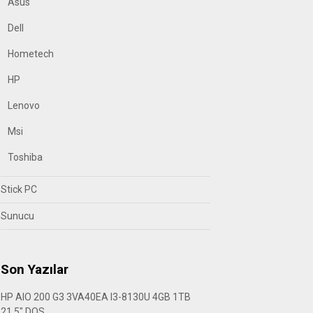
Asus
Dell
Hometech
HP
Lenovo
Msi
Toshiba
Stick PC
Sunucu
Son Yazılar
HP AIO 200 G3 3VA40EA I3-8130U 4GB 1TB
21.5″ DOS