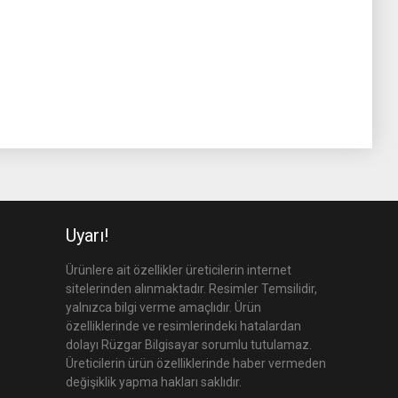
Uyarı!
Ürünlere ait özellikler üreticilerin internet
sitelerinden alınmaktadır. Resimler Temsilidir,
yalnızca bilgi verme amaçlıdır. Ürün
özelliklerinde ve resimlerindeki hatalardan
dolayı Rüzgar Bilgisayar sorumlu tutulamaz.
Üreticilerin ürün özelliklerinde haber vermeden
değişiklik yapma hakları saklıdır.