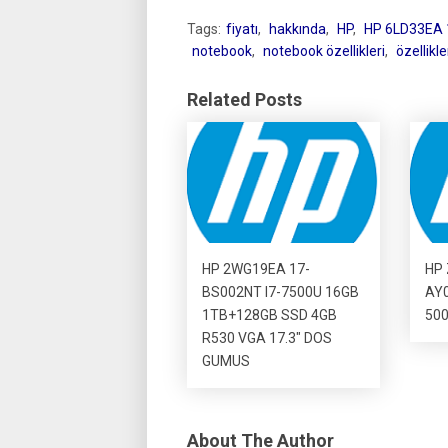
Tags:
fiyatı
,
hakkında
,
HP
,
HP 6LD33EA
notebook
,
notebook özellikleri
,
özellikle
Related Posts
HP 2WG19EA 17-
HP 
BS002NT I7-7500U 16GB
AY0
1TB+128GB SSD 4GB
500
R530 VGA 17.3″ DOS
GUMUS
About The Author