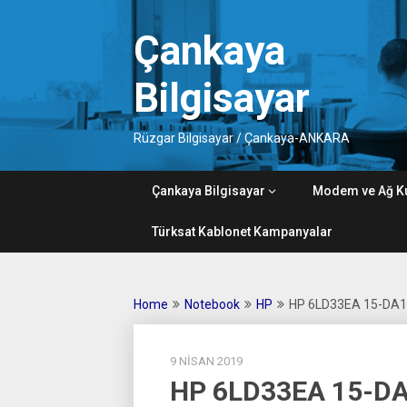
Skip
to
Çankaya
content
Bilgisayar
Rüzgar Bilgisayar / Çankaya-ANKARA
Çankaya Bilgisayar
Modem ve Ağ K
Türksat Kablonet Kampanyalar
Home
Notebook
HP
HP 6LD33EA 15-DA1
9 NISAN 2019
HP 6LD33EA 15-DA