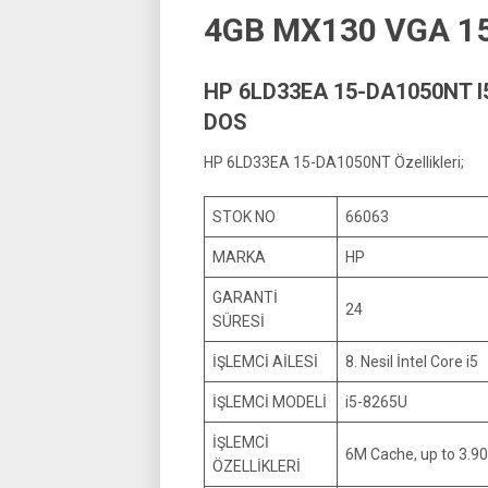
4GB MX130 VGA 15
HP 6LD33EA 15-DA1050NT I
DOS
HP 6LD33EA 15-DA1050NT Özellikleri;
STOK NO
66063
MARKA
HP
GARANTİ
24
SÜRESİ
İŞLEMCİ AİLESİ
8. Nesil İntel Core i5
İŞLEMCİ MODELİ
i5-8265U
İŞLEMCİ
6M Cache, up to 3.9
ÖZELLİKLERİ