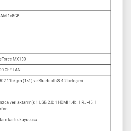
RAM 1x8GB
A
GeForce MX130
00 GbE LAN
02.11b/g/n (1×1) ve Bluetooth® 4.2 birleşimi
ızca veri aktarımı); 1 USB 2.0; 1 HDMI 1.4b; 1 RJ-45; 1
rofon
rtam kartı okuyucusu