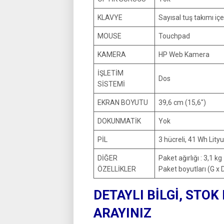
KLAVYE
Sayısal tuş takımı iç
MOUSE
Touchpad
KAMERA
HP Web Kamera
İŞLETİM
Dos
SİSTEMİ
EKRAN BOYUTU
39,6 cm (15,6″)
DOKUNMATİK
Yok
PİL
3 hücreli, 41 Wh Lit
DİĞER
Paket ağırlığı : 3,1 kg
ÖZELLİKLER
Paket boyutları (G x D
DETAYLI BİLGİ, STOK
ARAYINIZ