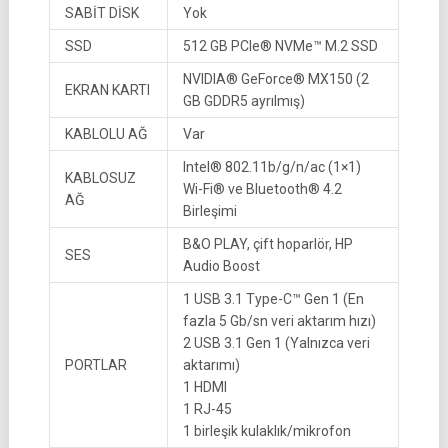
SABİT DİSK
Yok
SSD
512 GB PCIe® NVMe™ M.2 SSD
NVIDIA® GeForce® MX150 (2
EKRAN KARTI
GB GDDR5 ayrılmış)
KABLOLU AĞ
Var
Intel® 802.11b/g/n/ac (1×1)
KABLOSUZ
Wi-Fi® ve Bluetooth® 4.2
AĞ
Birleşimi
B&O PLAY, çift hoparlör, HP
SES
Audio Boost
1 USB 3.1 Type-C™ Gen 1 (En
fazla 5 Gb/sn veri aktarım hızı)
2 USB 3.1 Gen 1 (Yalnızca veri
PORTLAR
aktarımı)
1 HDMI
1 RJ-45
1 birleşik kulaklık/mikrofon