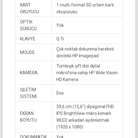
KART
1 multi-format SD ortam kartı
OKUYUCU
okuyucusu
OPTİK
Yok
SÜRÜCÜ
KLAVYE
Q Tr
Çok noktalı dokunma hareketi
MOUSE
destekli HP Imagepad
Tümleşik çift dizi dijital
KAMERA
mikrofona sahip HP Wide Vision
HD Kamera
İŞLETİM
Dos
SİSTEMİ
39,6 cm (15,6″) diyagonal FHD
EKRAN
IPS BrightView mikro kenarlı
BOYUTU
WLED arkadan aydınlatmalı
(1920 x 1080)
DOKUNMATİK
Yok