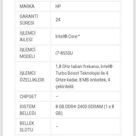
MARKA
HP
GARANTİ
24
SÜRESİ
İŞLEMCİ
Intel® Core™
AİLESİ
İŞLEMCİ
i7-8550U
MODELİ
1,8 GHz taban frekansı, Intel®
İŞLEMCİ
Turbo Boost Teknolojisi ile 4
ÖZELLİKLERİ
GHze kadar, 8 MB önbellek, 4
çekirdekli
CHIPSET
–
SİSTEM
8 GB DDR4-2400 SDRAM (1 x 8
BELLEĞİ
GB)
BELLEK
–
SLOTU