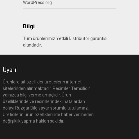
WordPress.org
Bilgi
Tüm ürünlerimiz Yetkili Distribütör garantisi
altındadır.
Uyarı!
Ürünlere ait özellikler üreticilerin internet
sitelerinden alınmaktadır. Resimler Temsilidir,
yalnızca bilgi verme amaçlıdır. Ürün
özelliklerinde ve resimlerindeki hatalardan
dolayı Rüzgar Bilgisayar sorumlu tutulamaz.
Üreticilerin ürün özelliklerinde haber vermeden
değişiklik yapma hakları saklıdır.