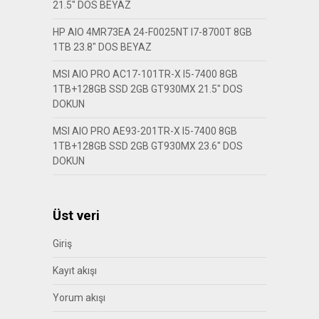
21.5″ DOS BEYAZ
HP AIO 4MR73EA 24-F0025NT I7-8700T 8GB
1TB 23.8″ DOS BEYAZ
MSI AIO PRO AC17-101TR-X I5-7400 8GB
1TB+128GB SSD 2GB GT930MX 21.5″ DOS
DOKUN
MSI AIO PRO AE93-201TR-X I5-7400 8GB
1TB+128GB SSD 2GB GT930MX 23.6″ DOS
DOKUN
Üst veri
Giriş
Kayıt akışı
Yorum akışı