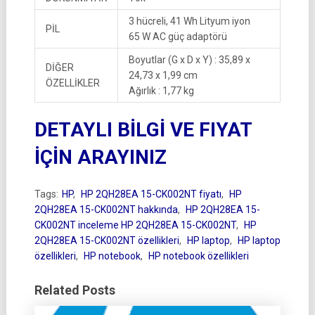
3 hücreli, 41 Wh Lityum iyon
PİL
65 W AC güç adaptörü
Boyutlar (G x D x Y) : 35,89 x
DİĞER
24,73 x 1,99 cm
ÖZELLİKLER
Ağırlık : 1,77 kg
DETAYLI BİLGİ VE FIYAT
İÇİN ARAYINIZ
Tags:
HP
,
HP 2QH28EA 15-CK002NT fiyatı
,
HP
2QH28EA 15-CK002NT hakkında
,
HP 2QH28EA 15-
CK002NT inceleme HP 2QH28EA 15-CK002NT
,
HP
2QH28EA 15-CK002NT özellikleri
,
HP laptop
,
HP laptop
özellikleri
,
HP notebook
,
HP notebook özellikleri
Related Posts