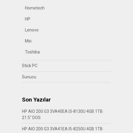
Hometech
HP
Lenovo
Msi
Toshiba
Stick PC
Sunucu
Son Yazılar
HP AIO 200 G3 3VA40EA I3-8130U 4GB 1TB
21.5″ DOS
HP AIO 200 G3 3VA41EA I5-8250U 4GB 1TB