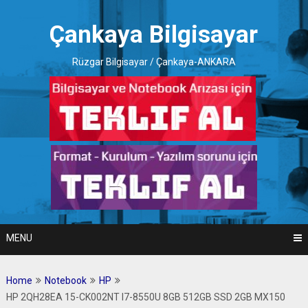
Skip
to
Çankaya Bilgisayar
content
Rüzgar Bilgisayar / Çankaya-ANKARA
MENU
Home
Notebook
HP
HP 2QH28EA 15-CK002NT I7-8550U 8GB 512GB SSD 2GB MX150