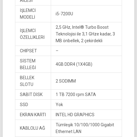
AİLESİ
İŞLEMCİ
i5-7200U
MODELİ
2,5 GHz, Intel® Turbo Boost
İŞLEMCİ
Teknolojisi ile 3,1 GHze kadar, 3
ÖZELLİKLERİ
MB önbellek, 2 çekirdekli
CHIPSET
–
SİSTEM
4GB DDR4 (1X4GB)
BELLEĞİ
BELLEK
2 SODIMM
SLOTU
SABİT DİSK
1 TB 7200 rpm SATA
SSD
Yok
EKRAN KARTI
INTEL HD GRAPHICS
Tümleşik 10/100/1000 Gigabit
KABLOLU AĞ
Ethernet LAN