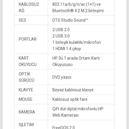
KABLOSUZ
802.11a/b/g/n/ac (1×1) ve
AĞ
Bluetooth® 4.2 M.2 birleşimi
SES
DTS Studio Sound™
2 USB 2.0
2 USB 3.0
PORTLAR
1 birleşik kulaklık/mikrofon
1 HDMI 1.4 çıkışı
KART
HP 3ü 1 arada Ortam Kartı
OKUYUCU
Okuyucusu
OPTİK
DVD yazıcı
SÜRÜCÜ
KLAVYE
Beyaz kablosuz klavye
MOUSE
Kablosuz optik fare
Çift dizi dijital mikrofonlu HP
KAMERA
Web Kamerası
İŞLETİM
FreeDOS 2.0