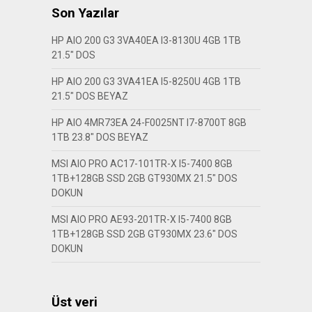
Son Yazılar
HP AIO 200 G3 3VA40EA I3-8130U 4GB 1TB
21.5″ DOS
HP AIO 200 G3 3VA41EA I5-8250U 4GB 1TB
21.5″ DOS BEYAZ
HP AIO 4MR73EA 24-F0025NT I7-8700T 8GB
1TB 23.8″ DOS BEYAZ
MSI AIO PRO AC17-101TR-X I5-7400 8GB
1TB+128GB SSD 2GB GT930MX 21.5″ DOS
DOKUN
MSI AIO PRO AE93-201TR-X I5-7400 8GB
1TB+128GB SSD 2GB GT930MX 23.6″ DOS
DOKUN
Üst veri