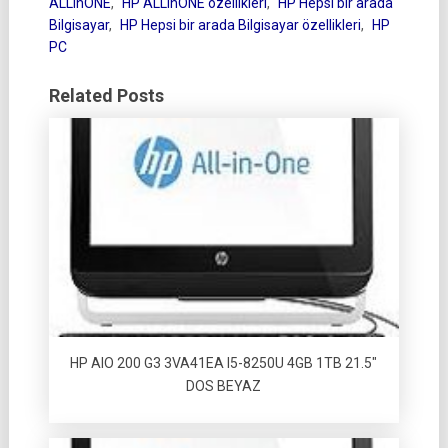
ALLinONE
,
HP ALLinONE özellikleri
,
HP Hepsi bir arada
Bilgisayar
,
HP Hepsi bir arada Bilgisayar özellikleri
,
HP
PC
Related Posts
HP AIO 200 G3 3VA41EA I5-8250U 4GB 1TB 21.5″
DOS BEYAZ