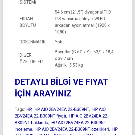
SİSTEMİ
54,6 cm (21,5″) diyagonal FHD
EKRAN
IPS yansıma önleyici WLED
BOYUTU
arkadan aydınlatmalı (1920 x
1080)
DOKUNMATIK
Yok
Boyutlar (G x D x Y) : 53,9 x 18,4
DİĞER
x 39,7 cm
ÖZELLİKLER
Ağırlık : 5,53 kg
DETAYLI BİLGİ VE FIYAT
İÇİN ARAYINIZ
Tags:
HP
,
HP AIO 2BV24EA 22-B309NT
,
HP AIO
2BV24EA 22-B309NT fiyatı
,
HP AIO 2BV24EA 22-
B309NT hakkında
,
HP AIO 2BV24EA 22-B309NT
inceleme
,
HP AIO 2BV24EA 22-B309NT özellikleri
,
HP