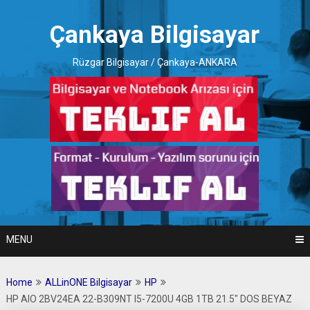
Skip
to
Çankaya Bilgisayar
content
Rüzgar Bilgisayar / Çankaya-ANKARA
MENU
Home
ALLinONE Bilgisayar
HP
HP AIO 2BV24EA 22-B309NT I5-7200U 4GB 1TB 21.5″ DOS BEYAZ