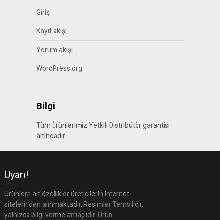
Giriş
Kayıt akışı
Yorum akışı
WordPress.org
Bilgi
Tüm ürünlerimiz Yetkili Distribütör garantisi
altındadır.
Uyarı!
Ürünlere ait özellikler üreticilerin internet
sitelerinden alınmaktadır. Resimler Temsilidir,
yalnızca bilgi verme amaçlıdır. Ürün