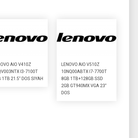
OVO AIO V410Z
LENOVO AIO V510Z
V003NTX I3-7100T
10NQ00ABTX I7-7700T
 1TB 21.5″ DOS SIYAH
8GB 1TB+128GB SSD
2GB GT940MX VGA 23″
DOS