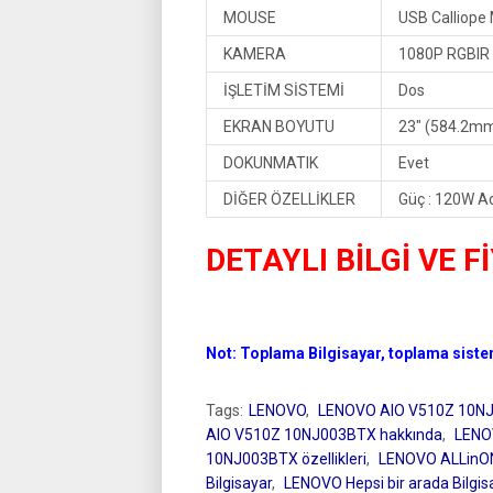
MOUSE
USB Calliope
KAMERA
1080P RGBIR
İŞLETİM SİSTEMİ
Dos
EKRAN BOYUTU
23″ (584.2mm
DOKUNMATIK
Evet
DİĞER ÖZELLİKLER
Güç : 120W A
DETAYLI BİLGİ VE F
Not: Toplama Bilgisayar, toplama sistem 
Tags:
LENOVO
,
LENOVO AIO V510Z 10N
AIO V510Z 10NJ003BTX hakkında
,
LENO
10NJ003BTX özellikleri
,
LENOVO ALLinO
Bilgisayar
,
LENOVO Hepsi bir arada Bilgisa