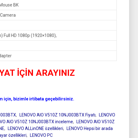
 Mouse BK
 Camera
) Full HD 1080p (1920×1080),
dapter
İYAT İÇİN ARAYINIZ
için, bizimle irtibata geçebilirsiniz.
J003BTX
,
LENOVO AIO V510Z 10NJ003BTX Fiyatı
,
LENOVO
VO AIO V510Z 10NJ003BTX inceleme
,
LENOVO AIO V510Z
NE
,
LENOVO ALLinONE özellikleri
,
LENOVO Hepsi bir arada
yar özellikleri
,
LENOVO PC