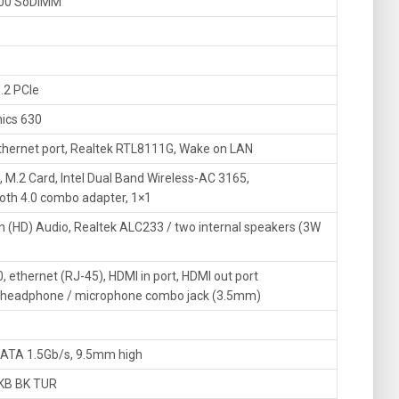
00 SoDIMM
.2 PCIe
hics 630
thernet port, Realtek RTL8111G, Wake on LAN
, M.2 Card, Intel Dual Band Wireless-AC 3165,
ooth 4.0 combo adapter, 1×1
on (HD) Audio, Realtek ALC233 / two internal speakers (3W
, ethernet (RJ-45), HDMI in port, HDMI out port
 headphone / microphone combo jack (3.5mm)
SATA 1.5Gb/s, 9.5mm high
 KB BK TUR