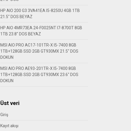
HP AIO 200 G3 3VA41EA I5-8250U 4GB 1TB
21.5″ DOS BEYAZ
HP AIO 4MR73EA 24-F0025NT I7-8700T 8GB
1TB 23.8″ DOS BEYAZ
MSI AIO PRO AC17-101TR-X I5-7400 8GB
1TB+128GB SSD 2GB GT930MX 21.5″ DOS
DOKUN
MSI AIO PRO AE93-201TR-X I5-7400 8GB
1TB+128GB SSD 2GB GT930MX 23.6″ DOS
DOKUN
Üst veri
Giriş
Kayıt akışı