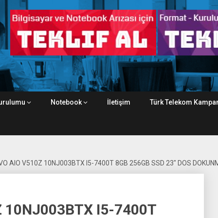
urulumu
Notebook
İletişim
Türk Telekom Kampan
VO AIO V510Z 10NJ003BTX I5-7400T 8GB 256GB SSD 23″ DOS DOKUN
 10NJ003BTX I5-7400T