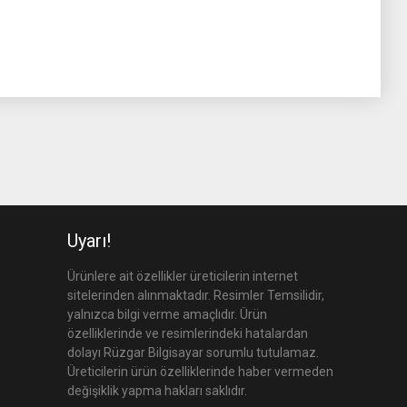
Uyarı!
Ürünlere ait özellikler üreticilerin internet
sitelerinden alınmaktadır. Resimler Temsilidir,
yalnızca bilgi verme amaçlıdır. Ürün
özelliklerinde ve resimlerindeki hatalardan
dolayı Rüzgar Bilgisayar sorumlu tutulamaz.
Üreticilerin ürün özelliklerinde haber vermeden
değişiklik yapma hakları saklıdır.