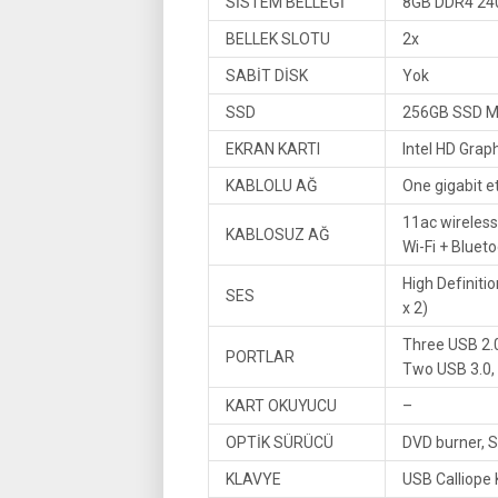
SİSTEM BELLEĞİ
8GB DDR4 24
BELLEK SLOTU
2x
SABİT DİSK
Yok
SSD
256GB SSD M
EKRAN KARTI
Intel HD Grap
KABLOLU AĞ
One gigabit e
11ac wireless
KABLOSUZ AĞ
Wi-Fi + Bluet
High Definiti
SES
x 2)
Three USB 2.0
PORTLAR
Two USB 3.0,
KART OKUYUCU
–
OPTİK SÜRÜCÜ
DVD burner, 
KLAVYE
USB Calliope