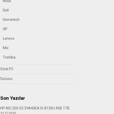
Asus
Dell
Hometech
HP
Lenovo
Msi
Toshiba
Stick PC
Sunucu
Son Yazılar
HP AIO 200 G3 3VA40EA I3-8130U 4GB 1TB
21.5″ DOS