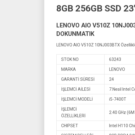
8GB 256GB SSD 2
LENOVO AIO V510Z 10NJ003
DOKUNMATIK
LENOVO AIO V510Z 10NJ003BTX Özellikle
STOK NO
63243
MARKA
LENOVO
GARANTİ SÜRESİ
24
İŞLEMCİ AİLESİ
7.Nesil Intel 
İŞLEMCİ MODELİ
i5-7400T
İŞLEMCİ
2.40 GHz (6M 
ÖZELLİKLERİ
CHIPSET
Intel H110 Ch