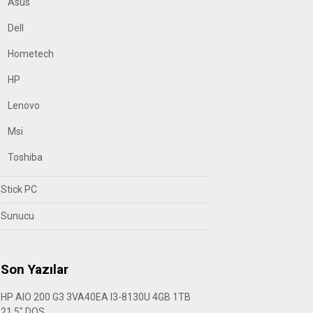
Asus
Dell
Hometech
HP
Lenovo
Msi
Toshiba
Stick PC
Sunucu
Son Yazılar
HP AIO 200 G3 3VA40EA I3-8130U 4GB 1TB
21.5″ DOS