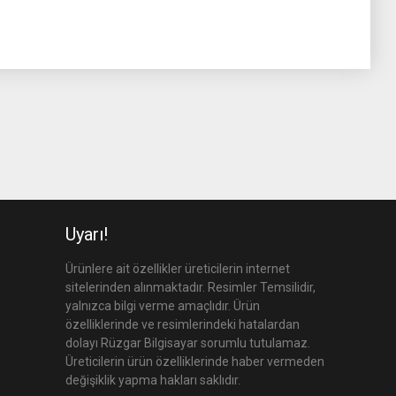
Uyarı!
Ürünlere ait özellikler üreticilerin internet
sitelerinden alınmaktadır. Resimler Temsilidir,
yalnızca bilgi verme amaçlıdır. Ürün
özelliklerinde ve resimlerindeki hatalardan
dolayı Rüzgar Bilgisayar sorumlu tutulamaz.
Üreticilerin ürün özelliklerinde haber vermeden
değişiklik yapma hakları saklıdır.