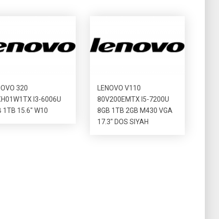
NOVO 320
LENOVO V110
XH01W1TX I3-6006U
80V200EMTX I5-7200U
 1TB 15.6″ W10
8GB 1TB 2GB M430 VGA
17.3″ DOS SIYAH