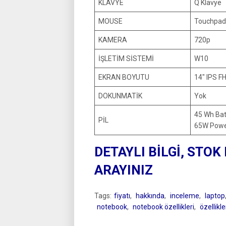
KLAVYE
Q Klavye
MOUSE
Touchpad
KAMERA
720p
İŞLETİM SİSTEMİ
W10
EKRAN BOYUTU
14″ IPS F
DOKUNMATİK
Yok
45 Wh Ba
PİL
65W Powe
DETAYLI BİLGİ, STOK
ARAYINIZ
Tags:
fiyatı
,
hakkında
,
inceleme
,
laptop
notebook
,
notebook özellikleri
,
özellikle