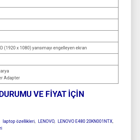
HD (1920 x 1080) yansımayı engelleyen ekran
tarya
r Adapter
 DURUMU VE FİYAT İÇİN
,
laptop özellikleri
,
LENOVO
,
LENOVO E480 20KN001NTX
,
ri