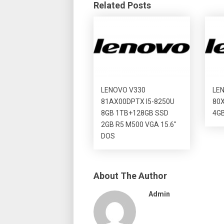
Related Posts
LENOVO V330
LE
81AX00DPTX I5-8250U
80
8GB 1TB+128GB SSD
4GB
2GB R5 M500 VGA 15.6″
DOS
About The Author
Admin