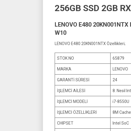
256GB SSD 2GB RX
LENOVO E480 20KN001NTX I
W10
LENOVO E480 20KN001NTX Özellikleri;
STOK NO
65879
MARKA
LENOVO
GARANTİ SÜRESİ
24
İŞLEMCİ AİLESİ
8. Nesil In
İŞLEMCİ MODELİ
i7-8550U
İŞLEMCİ ÖZELLİKLERİ
8M Cache,
CHIPSET
Intel SoC