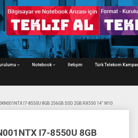
urulumu
Notebook
İletişim
Türk Telekom Kampan
0KN001NTX I7-8550U 8GB 256GB SSD 2GB RX550 14″ W10
N001NTX I7-8550U 8GB