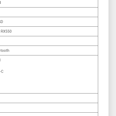
4
SD
 RX550
uetooth
1
-C