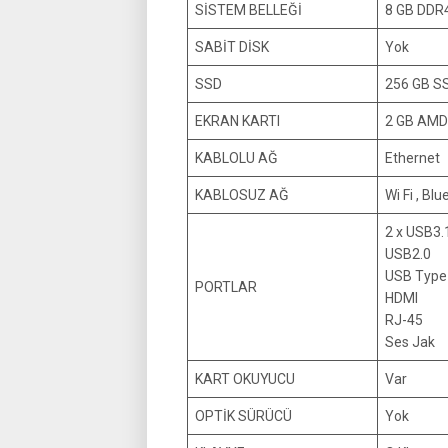
SİSTEM BELLEĞİ
8 GB DDR
SABİT DİSK
Yok
SSD
256 GB S
EKRAN KARTI
2 GB AMD
KABLOLU AĞ
Ethernet
KABLOSUZ AĞ
Wi Fi , Bl
2 x USB3.
USB2.0
USB Type
PORTLAR
HDMI
RJ-45
Ses Jak
KART OKUYUCU
Var
OPTİK SÜRÜCÜ
Yok