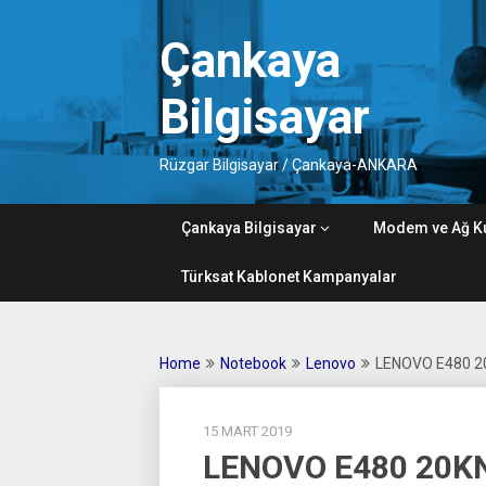
Skip
to
Çankaya
content
Bilgisayar
Rüzgar Bilgisayar / Çankaya-ANKARA
Çankaya Bilgisayar
Modem ve Ağ K
Türksat Kablonet Kampanyalar
Home
Notebook
Lenovo
LENOVO E480 2
15 MART 2019
LENOVO E480 20K