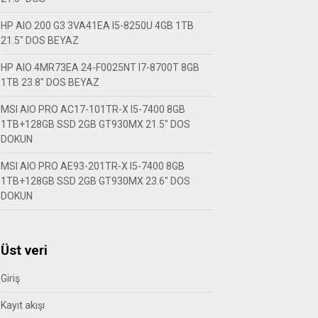
HP AIO 200 G3 3VA41EA I5-8250U 4GB 1TB
21.5″ DOS BEYAZ
HP AIO 4MR73EA 24-F0025NT I7-8700T 8GB
1TB 23.8″ DOS BEYAZ
MSI AIO PRO AC17-101TR-X I5-7400 8GB
1TB+128GB SSD 2GB GT930MX 21.5″ DOS
DOKUN
MSI AIO PRO AE93-201TR-X I5-7400 8GB
1TB+128GB SSD 2GB GT930MX 23.6″ DOS
DOKUN
Üst veri
Giriş
Kayıt akışı