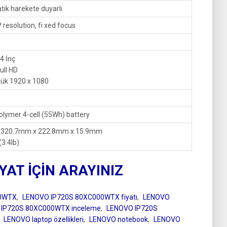
ik harekete duyarlı
resolution, fi xed focus
4 İnç
ull HD
lük 1920 x 1080
olymer 4-cell (55Wh) battery
: 320.7mm x 222.8mm x 15.9mm
(3.4lb)
IYAT İÇİN ARAYINIZ
00WTX
,
LENOVO IP720S 80XC000WTX fiyatı
,
LENOVO
IP720S 80XC000WTX inceleme
,
LENOVO IP720S
,
LENOVO laptop özellikleri
,
LENOVO notebook
,
LENOVO