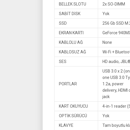
BELLEK SLOTU
2x SO-DIMM
SABİT DİSK
Yok
SSD
256 Gb SSD M.
EKRAN KARTI
GeForce 940M
KABLOLU AĞ
None
KABLOSUZ AĞ
Wi-Fi + Bluetoo
SES
HD audio, JBL
USB 3.0 x 2 (o
one USB 3.0 Ty
PORTLAR
1.2a, power
delivery, HDMI
jack
KART OKUYUCU
4-in-1 reader 
OPTİK SÜRÜCÜ
Yok
KLAVYE
Tam boyutlu kla