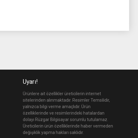
Uyarı!
Ürünlere ait özellikler üreticilerin internet
sitelerinden alınmaktadır. Resimler Temsilidir,
yalnızca bilgi verme amaçlıdır. Ürün
özelliklerinde ve resimlerindeki hatalardan
dolayı Rüzgar Bilgisayar sorumlu tutulamaz.
Üreticilerin ürün özelliklerinde haber vermeden
değişiklik yapma hakları saklıdır.