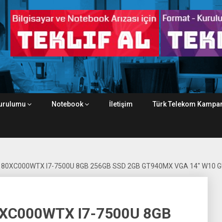
urulumu
Notebook
İletişim
Türk Telekom Kampan
 80XC000WTX I7-7500U 8GB 256GB SSD 2GB GT940MX VGA 14″ W10 
0XC000WTX I7-7500U 8GB