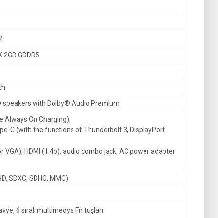
2
X 2GB GDDR5
th
® speakers with Dolby® Audio Premium
ne Always On Charging),
pe-C (with the functions of Thunderbolt 3, DisplayPort
 or VGA), HDMI (1.4b), audio combo jack, AC power adapter
(SD, SDXC, SDHC, MMC)
vye, 6 sıralı multimedya Fn tuşları