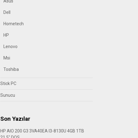
Asus
Dell
Hometech
HP
Lenovo
Msi
Toshiba
Stick PC
Sunucu
Son Yazılar
HP AIO 200 G3 3VA40EA I3-8130U 4GB 1TB
21.5″ DOS