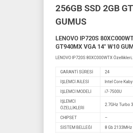
256GB SSD 2GB G
GUMUS
LENOVO IP720S 80XC000WT
GT940MX VGA 14″ W10 GU
LENOVO IP720S 80XC000WTX Özellikleri;
GARANTİ SÜRESİ
24
İŞLEMCİ AİLESİ
Intel Core Kab
İŞLEMCİ MODELİ
i7-7500U
İŞLEMCİ
2.7GHz Turbo 3
ÖZELLİKLERİ
CHIPSET
–
SİSTEM BELLEĞİ
8 Gb 2133MHz