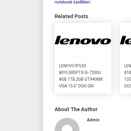
notebook özellikleri
Related Posts
LENOVO IP520
LEN
80YL00DPTX I5-7200U
81B
8GB 1TB 2GB GT940MX
12G
VGA 15.6″ DOS GRI
DOS
About The Author
Admin