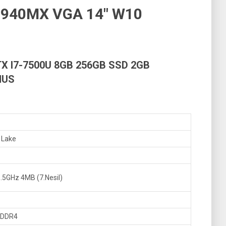
T940MX VGA 14″ W10
X I7-7500U 8GB 256GB SSD 2GB
MUS
y Lake
.5GHz 4MB (7.Nesil)
 DDR4