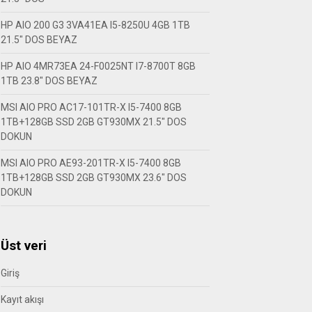
HP AIO 200 G3 3VA41EA I5-8250U 4GB 1TB
21.5″ DOS BEYAZ
HP AIO 4MR73EA 24-F0025NT I7-8700T 8GB
1TB 23.8″ DOS BEYAZ
MSI AIO PRO AC17-101TR-X I5-7400 8GB
1TB+128GB SSD 2GB GT930MX 21.5″ DOS
DOKUN
MSI AIO PRO AE93-201TR-X I5-7400 8GB
1TB+128GB SSD 2GB GT930MX 23.6″ DOS
DOKUN
Üst veri
Giriş
Kayıt akışı