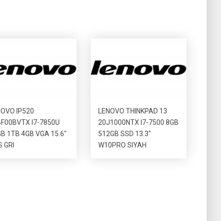
OVO IP520
LENOVO THINKPAD 13
F00BVTX I7-7850U
20J1000NTX I7-7500 8GB
B 1TB 4GB VGA 15.6″
512GB SSD 13.3″
 GRI
W10PRO SIYAH