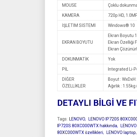
MOUSE
Çoklu dokunmat
KAMERA
720p HD, 1.0MP 
İŞLETİM SİSTEMİ
Windows® 10
Ekran Boyutu 1
EKRAN BOYUTU
Ekran Özelliği F
Ekran Çözünür
DOKUNMATİK
Yok
PİL
Integrated Li-P
DİĞER
Boyut : WxDxH
ÖZELLİKLER
Ağırlık : 1.55kg 
DETAYLI BİLGİ VE F
Tags:
LENOVO
,
LENOVO IP720S 80XC0
IP720S 80XC000WTX hakkında
,
LENOVO 
80XC000WTX özellikleri
,
LENOVO laptop