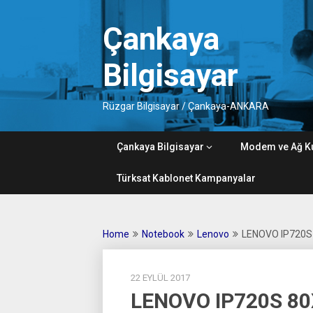
Skip
to
Çankaya
content
Bilgisayar
Rüzgar Bilgisayar / Çankaya-ANKARA
Çankaya Bilgisayar
Modem ve Ağ K
Türksat Kablonet Kampanyalar
Home
Notebook
Lenovo
LENOVO IP720S
22 EYLÜL 2017
LENOVO IP720S 8