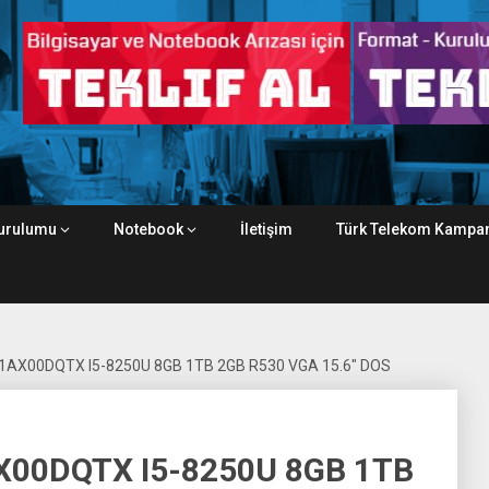
urulumu
Notebook
İletişim
Türk Telekom Kampan
1AX00DQTX I5-8250U 8GB 1TB 2GB R530 VGA 15.6″ DOS
X00DQTX I5-8250U 8GB 1TB