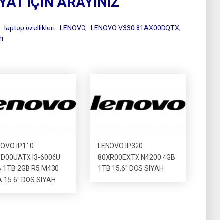
İYAT İÇİN ARAYINIZ
,
laptop özellikleri
,
LENOVO
,
LENOVO V330 81AX00DQTX
,
ri
OVO IP110
LENOVO IP320
D00UATX I3-6006U
80XR00EXTX N4200 4GB
 1TB 2GB R5 M430
1TB 15.6″ DOS SIYAH
 15.6″ DOS SIYAH