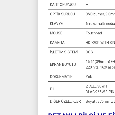
KART OKUYUCU
–
OPTİK SÜRÜCÜ
DVD burner, 9.0mm
KLAVYE
6-row, multimedia 
MOUSE
Touchpad
KAMERA
HD 720P WITH SI
İŞLETİM SİSTEMİ
DOS
15.6″ (396mm) FHD
EKRAN BOYUTU
220 nits, 16:9 aspe
DOKUNMATİK
Yok
2 CELL 30WH
PİL
BLACK 65W 3-PI
DİĞER ÖZELLİKLER
Boyut : 375mm x