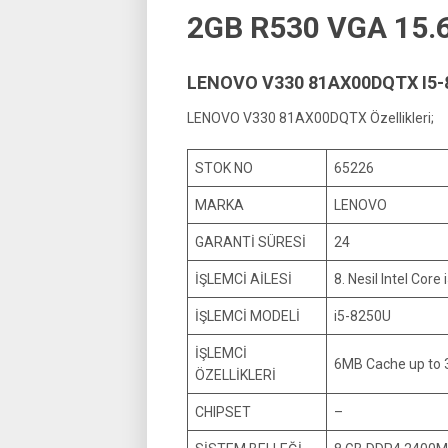
2GB R530 VGA 15.
LENOVO V330 81AX00DQTX I5-8
LENOVO V330 81AX00DQTX Özellikleri;
STOK NO
65226
MARKA
LENOVO
GARANTİ SÜRESİ
24
İŞLEMCİ AİLESİ
8. Nesil Intel Core 
İŞLEMCİ MODELİ
i5-8250U
İŞLEMCİ
6MB Cache up to 
ÖZELLİKLERİ
CHIPSET
–