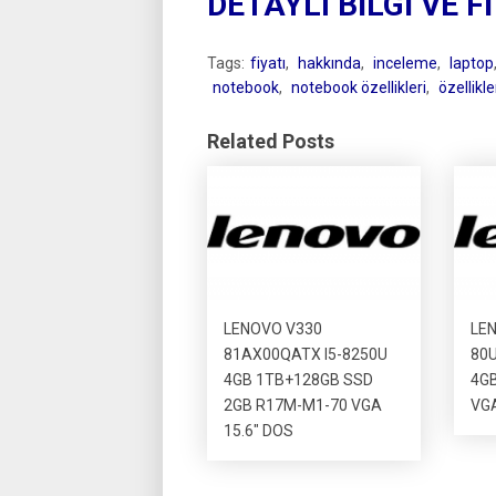
DETAYLI BİLGİ VE F
Tags:
fiyatı
,
hakkında
,
inceleme
,
laptop
notebook
,
notebook özellikleri
,
özellikle
Related Posts
LENOVO V330
LEN
81AX00QATX I5-8250U
80U
4GB 1TB+128GB SSD
4GB
2GB R17M-M1-70 VGA
VGA
15.6″ DOS