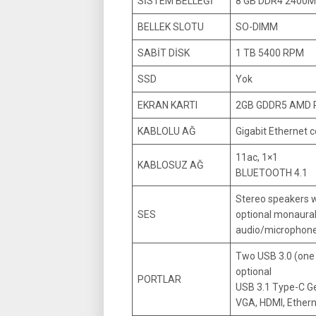
SİSTEM BELLEĞİ
8 GB DDR4 2400
BELLEK SLOTU
SO-DIMM
SABİT DİSK
1 TB 5400 RPM
SSD
Yok
EKRAN KARTI
2GB GDDR5 AMD 
KABLOLU AĞ
Gigabit Ethernet 
11ac, 1×1
KABLOSUZ AĞ
BLUETOOTH 4.1
Stereo speakers w
SES
optional monaural
audio/microphone
Two USB 3.0 (one 
optional
PORTLAR
USB 3.1 Type-C Ge
VGA, HDMI, Ethern