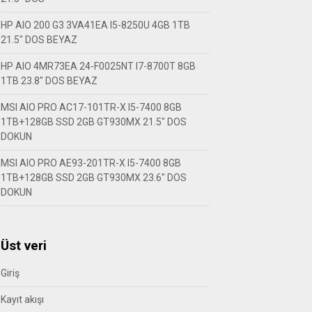
HP AIO 200 G3 3VA41EA I5-8250U 4GB 1TB
21.5″ DOS BEYAZ
HP AIO 4MR73EA 24-F0025NT I7-8700T 8GB
1TB 23.8″ DOS BEYAZ
MSI AIO PRO AC17-101TR-X I5-7400 8GB
1TB+128GB SSD 2GB GT930MX 21.5″ DOS
DOKUN
MSI AIO PRO AE93-201TR-X I5-7400 8GB
1TB+128GB SSD 2GB GT930MX 23.6″ DOS
DOKUN
Üst veri
Giriş
Kayıt akışı