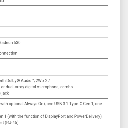
Mhz
Radeon 530
connection
ith Dolby® Audio™, 2W x 2 /
 or dual-array digital microphone, combo
 jack
with optional Always On), one USB 3.1 Type-C Gen 1, one
n 1 (with the function of DisplayPort and PowerDelivery),
et (RJ-45)