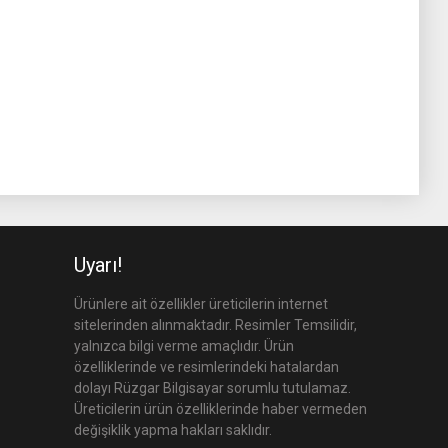
Uyarı!
Ürünlere ait özellikler üreticilerin internet
sitelerinden alınmaktadır. Resimler Temsilidir,
yalnızca bilgi verme amaçlıdır. Ürün
özelliklerinde ve resimlerindeki hatalardan
dolayı Rüzgar Bilgisayar sorumlu tutulamaz.
Üreticilerin ürün özelliklerinde haber vermeden
değişiklik yapma hakları saklıdır.