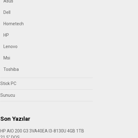
Asus
Dell
Hometech
HP
Lenovo
Msi
Toshiba
Stick PC
Sunucu
Son Yazılar
HP AIO 200 G3 3VA40EA I3-8130U 4GB 1TB
21.5″ DOS