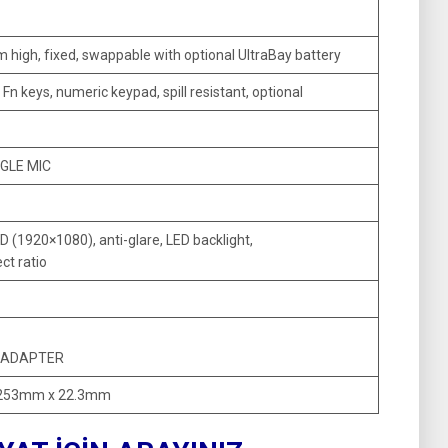
 high, fixed, swappable with optional UltraBay battery
Fn keys, numeric keypad, spill resistant, optional
NGLE MIC
 (1920×1080), anti-glare, LED backlight,
ct ratio
N ADAPTER
 253mm x 22.3mm