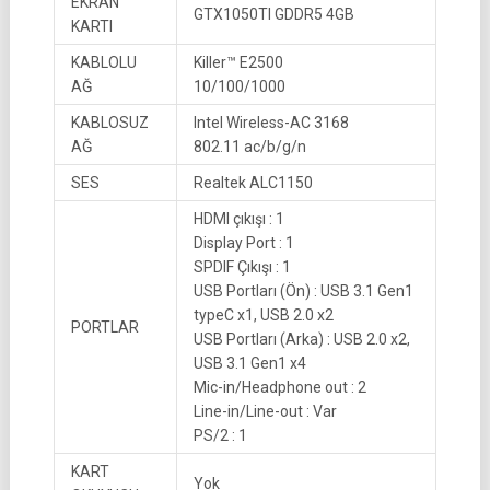
EKRAN
GTX1050TI GDDR5 4GB
KARTI
KABLOLU
Killer™ E2500
AĞ
10/100/1000
KABLOSUZ
Intel Wireless-AC 3168
AĞ
802.11 ac/b/g/n
SES
Realtek ALC1150
HDMI çıkışı : 1
Display Port : 1
SPDIF Çıkışı : 1
USB Portları (Ön) : USB 3.1 Gen1
typeC x1, USB 2.0 x2
PORTLAR
USB Portları (Arka) : USB 2.0 x2,
USB 3.1 Gen1 x4
Mic-in/Headphone out : 2
Line-in/Line-out : Var
PS/2 : 1
KART
Yok