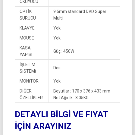
OKUYUCU
OPTİK
9.5mm standard DVD Super
SÜRÜCÜ
Multi
KLAVYE
Yok
MOUSE
Yok
KASA
Güç : 450W
YAPISI
İŞLETİM
Dos
SİSTEMİ
MONİTÖR
Yok
DİĞER
Boyutlar : 170 x 376 x 433 mm
ÖZELLİKLER
Net Ağırlık : 8.05KG
DETAYLI BİLGİ VE FIYAT
İÇİN ARAYINIZ