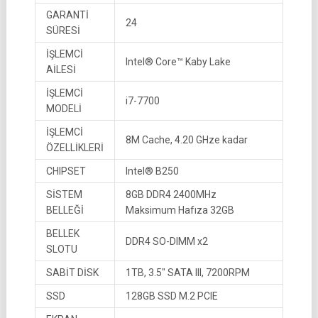
GARANTİ
24
SÜRESİ
İŞLEMCİ
Intel® Core™ Kaby Lake
AİLESİ
İŞLEMCİ
i7-7700
MODELİ
İŞLEMCİ
8M Cache, 4.20 GHze kadar
ÖZELLİKLERİ
CHIPSET
Intel® B250
SİSTEM
8GB DDR4 2400MHz
BELLEĞİ
Maksimum Hafıza 32GB
BELLEK
DDR4 SO-DIMM x2
SLOTU
SABİT DİSK
1TB, 3.5″ SATA III, 7200RPM
SSD
128GB SSD M.2 PCIE