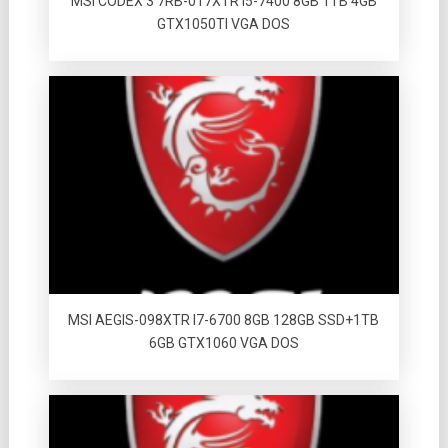
MSI CODEX 3 7RB-017XTR I5-7400 8GB 1TB 4GB
GTX1050TI VGA DOS
MSI AEGIS-098XTR I7-6700 8GB 128GB SSD+1TB
6GB GTX1060 VGA DOS