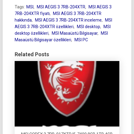
Tags:
MSI
,
MSI AEGIS 3 7RB-204XTR
,
MSI AEGIS 3
7RB-204XTR fiyatı
,
MSI AEGIS 3 7RB-204XTR
hakkında
,
MSI AEGIS 3 7RB-204XTR inceleme
,
MSI
AEGIS 3 7RB-204XTR özellikleri
,
MSI desktop
,
MSI
desktop özellikleri
,
MSI Masaüstü Bilgisayar
,
MSI
Masaüstü Bilgisayar özellikleri
,
MSI PC
Related Posts