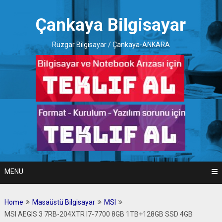
Skip
to
Çankaya Bilgisayar
content
Rüzgar Bilgisayar / Çankaya-ANKARA
MENU
Home
Masaüstü Bilgisayar
MSI
MSI AEGIS 3 7RB-204XTR I7-7700 8GB 1TB+128GB SSD 4GB