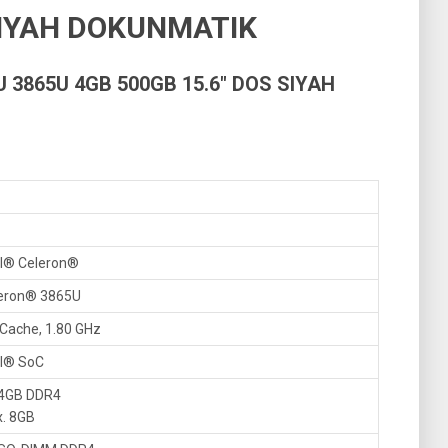
SIYAH DOKUNMATIK
U 3865U 4GB 500GB 15.6″ DOS SIYAH
el® Celeron®
eron® 3865U
Cache, 1.80 GHz
el® SoC
 4GB DDR4
. 8GB