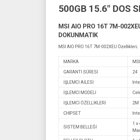
500GB 15.6″ DOS 
MSI AIO PRO 16T 7M-002XE
DOKUNMATIK
MSI AIO PRO 16T 7M-002XEU Özellikleri;
MARKA
MSI
GARANTİ SÜRESİ
24
İŞLEMCİ AİLESİ
Int
İŞLEMCİ MODELİ
Cel
İŞLEMCİ ÖZELLİKLERİ
2M 
CHIPSET
Int
1 x
SİSTEM BELLEĞİ
Max