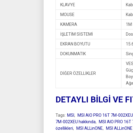
KLAVYE
Kab
MOUSE
Kab
KAMERA
1M
İŞLETİM SİSTEMİ
Dos
EKRAN BOYUTU
15.
DOKUNMATIK
Sin
VES
Güç
DİĞER ÖZELLİKLER
Boy
Ağır
DETAYLI BİLGİ VE F
Tags:
MSI
,
MSI AIO PRO 16T 7M-002XEU
7M-002XEU hakkında
,
MSI AIO PRO 16T
özellikleri
,
MSI ALLinONE
,
MSI ALLinONE ö