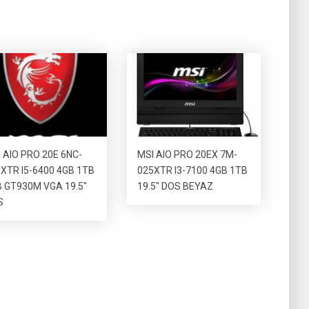
 AIO PRO 20E 6NC-
MSI AIO PRO 20EX 7M-
XTR I5-6400 4GB 1TB
025XTR I3-7100 4GB 1TB
 GT930M VGA 19.5″
19.5″ DOS BEYAZ
S