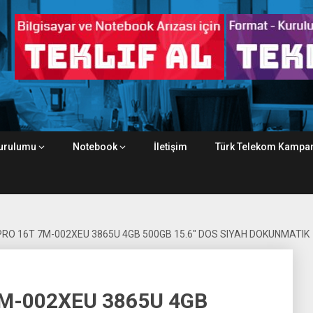
urulumu
Notebook
İletişim
Türk Telekom Kampan
 PRO 16T 7M-002XEU 3865U 4GB 500GB 15.6″ DOS SIYAH DOKUNMATIK
7M-002XEU 3865U 4GB