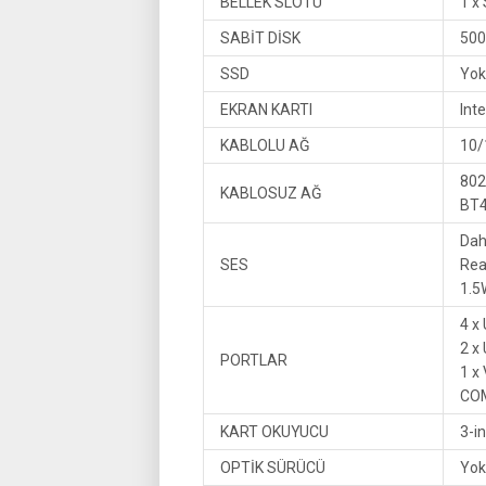
BELLEK SLOTU
1 x
SABİT DİSK
500
SSD
Yok
EKRAN KARTI
Int
KABLOLU AĞ
10/
802
KABLOSUZ AĞ
BT4
Dah
SES
Rea
1.5
4 x
2 x
PORTLAR
1 x
COM
KART OKUYUCU
3-i
OPTİK SÜRÜCÜ
Yok