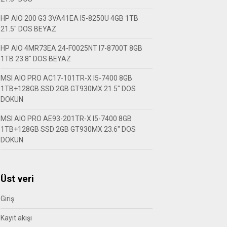
HP AIO 200 G3 3VA41EA I5-8250U 4GB 1TB
21.5″ DOS BEYAZ
HP AIO 4MR73EA 24-F0025NT I7-8700T 8GB
1TB 23.8″ DOS BEYAZ
MSI AIO PRO AC17-101TR-X I5-7400 8GB
1TB+128GB SSD 2GB GT930MX 21.5″ DOS
DOKUN
MSI AIO PRO AE93-201TR-X I5-7400 8GB
1TB+128GB SSD 2GB GT930MX 23.6″ DOS
DOKUN
Üst veri
Giriş
Kayıt akışı