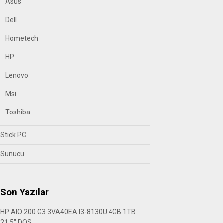
Asus
Dell
Hometech
HP
Lenovo
Msi
Toshiba
Stick PC
Sunucu
Son Yazılar
HP AIO 200 G3 3VA40EA I3-8130U 4GB 1TB
21.5″ DOS