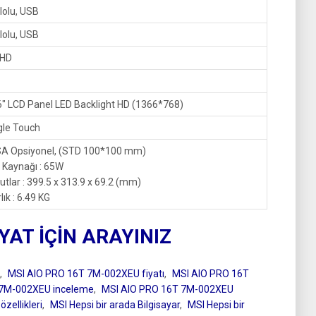
lolu, USB
lolu, USB
 HD
6″ LCD Panel LED Backlight HD (1366*768)
gle Touch
A Opsiyonel, (STD 100*100 mm)
 Kaynağı : 65W
utlar : 399.5 x 313.9 x 69.2 (mm)
lık : 6.49 KG
IYAT İÇİN ARAYINIZ
,
MSI AIO PRO 16T 7M-002XEU fiyatı
,
MSI AIO PRO 16T
 7M-002XEU inceleme
,
MSI AIO PRO 16T 7M-002XEU
zellikleri
,
MSI Hepsi bir arada Bilgisayar
,
MSI Hepsi bir