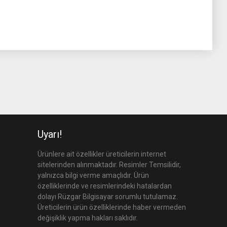
Uyarı!
Ürünlere ait özellikler üreticilerin internet
sitelerinden alınmaktadır. Resimler Temsilidir,
yalnızca bilgi verme amaçlıdır. Ürün
özelliklerinde ve resimlerindeki hatalardan
dolayı Rüzgar Bilgisayar sorumlu tutulamaz.
Üreticilerin ürün özelliklerinde haber vermeden
değişiklik yapma hakları saklıdır.