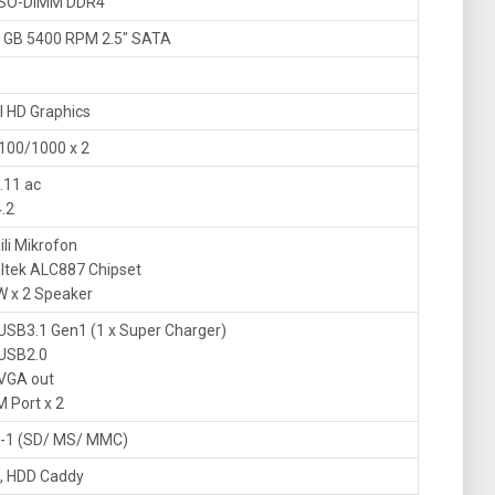
 SO-DIMM DDR4
 GB 5400 RPM 2.5″ SATA
el HD Graphics
100/1000 x 2
.11 ac
.2
ili Mikrofon
ltek ALC887 Chipset
W x 2 Speaker
 USB3.1 Gen1 (1 x Super Charger)
 USB2.0
 VGA out
 Port x 2
n-1 (SD/ MS/ MMC)
, HDD Caddy