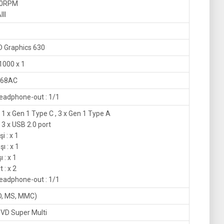
00RPM
II
D Graphics 630
1000 x 1
168AC
eadphone-out : 1/1
: 1 x Gen 1 Type C , 3 x Gen 1 Type A
 3 x USB 2.0 port
i : x 1
ı : x 1
 : x 1
 : x 2
eadphone-out : 1/1
SD, MS, MMC)
DVD Super Multi