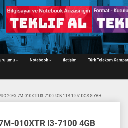
urulumu
Notebook
İletişim
Türk Telekom Kampan
PRO 20EX 7M-010XTR I3-7100 4GB 1TB 19.5″ DOS SIYAH
 7M-010XTR I3-7100 4GB