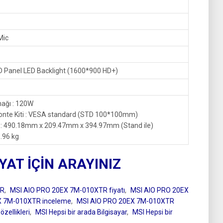
Mic
D Panel LED Backlight (1600*900 HD+)
ağı : 120W
onte Kiti : VESA standard (STD 100*100mm)
 : 490.18mm x 209.47mm x 394.97mm (Stand ile)
6.96 kg
IYAT İÇİN ARAYINIZ
TR
,
MSI AIO PRO 20EX 7M-010XTR fiyatı
,
MSI AIO PRO 20EX
X 7M-010XTR inceleme
,
MSI AIO PRO 20EX 7M-010XTR
zellikleri
,
MSI Hepsi bir arada Bilgisayar
,
MSI Hepsi bir