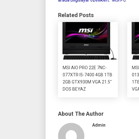
Related Posts
MSI AIO PRO 22E 7NC-
MSI
077XTR I5-7400 4GB 1TB
013
2GB GTX930M VGA 21.5″
1T
DOS BEYAZ
VGA
About The Author
Admin