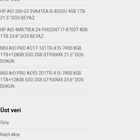
HP AIO 200 G3 3VA41EA I5-8250U 4GB 1TB
21.5″ DOS BEYAZ
HP AIO 4MR73EA 24-F0025NT I7-8700T 8GB
1TB 23.8″ DOS BEYAZ
MSI AIO PRO AC17-101TR-X I5-7400 8GB
1TB+128GB SSD 2GB GT930MX 21.5″ DOS
DOKUN
MSI AIO PRO AE93-201TR-X I5-7400 8GB
1TB+128GB SSD 2GB GT930MX 23.6″ DOS
DOKUN
Üst veri
Giriş
Kayıt akışı