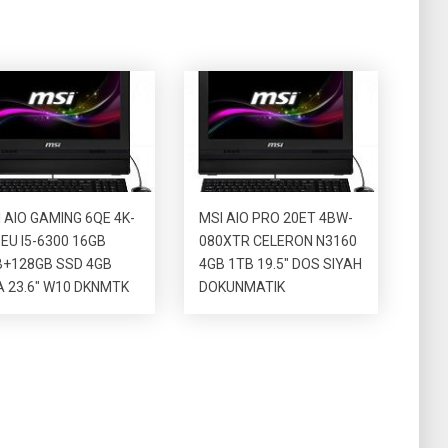
 AIO GAMING 6QE 4K-
MSI AIO PRO 20ET 4BW-
EU I5-6300 16GB
080XTR CELERON N3160
B+128GB SSD 4GB
4GB 1TB 19.5″ DOS SIYAH
 23.6″ W10 DKNMTK
DOKUNMATIK