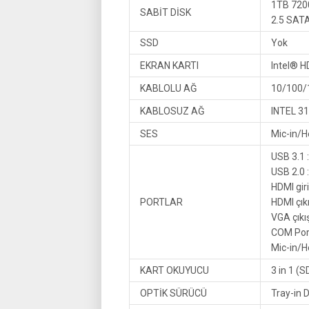
1TB 72
SABİT DİSK
2.5 SATAI
SSD
Yok
EKRAN KARTI
Intel® H
KABLOLU AĞ
10/100/
KABLOSUZ AĞ
INTEL 3
SES
Mic-in/H
USB 3.1 
USB 2.0 :
HDMI giriş
PORTLAR
HDMI çıkış
VGA çıkışı
COM Port
Mic-in/H
KART OKUYUCU
3 in 1 (
OPTİK SÜRÜCÜ
Tray-in 