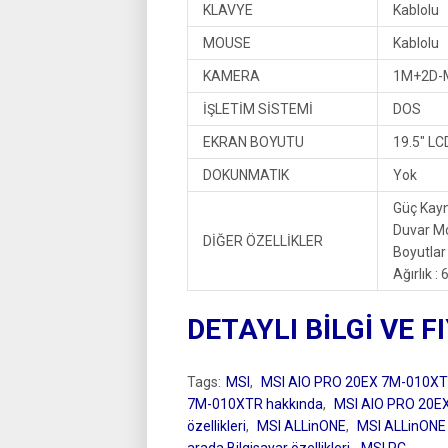
KLAVYE
Kablolu
MOUSE
Kablolu
KAMERA
1M+2D-
İŞLETİM SİSTEMİ
DOS
EKRAN BOYUTU
19.5″ LC
DOKUNMATIK
Yok
Güç Kayn
Duvar M
DİĞER ÖZELLİKLER
Boyutlar
Ağırlık : 
DETAYLI BİLGİ VE F
Tags:
MSI
,
MSI AIO PRO 20EX 7M-010X
7M-010XTR hakkında
,
MSI AIO PRO 20E
özellikleri
,
MSI ALLinONE
,
MSI ALLinONE ö
arada Bilgisayar özellikleri
,
MSI PC