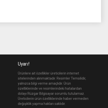
Uyarı!
Ürünlere ait özellikler üreticilerin internet
sitelerinden alınmaktadır. Resimler Temsilidir,
yalnızca bilgi verme amaçlıdır. Ürün
özelliklerinde ve resimlerindeki hatalardan
dolayı Rüzgar Bilgisayar sorumlu tutulamaz.
Üreticilerin ürün özelliklerinde haber vermeden
değişiklik yapma hakları saklıdır.