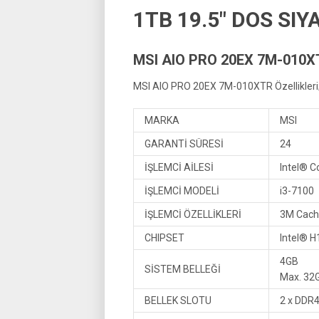
1TB 19.5″ DOS SIY
MSI AIO PRO 20EX 7M-010XT
MSI AIO PRO 20EX 7M-010XTR Özellikleri
MARKA
MSI
GARANTİ SÜRESİ
24
İŞLEMCİ AİLESİ
Intel® C
İŞLEMCİ MODELİ
i3-7100
İŞLEMCİ ÖZELLİKLERİ
3M Cach
CHIPSET
Intel® H
4GB
SİSTEM BELLEĞİ
Max. 32
BELLEK SLOTU
2 x DDR