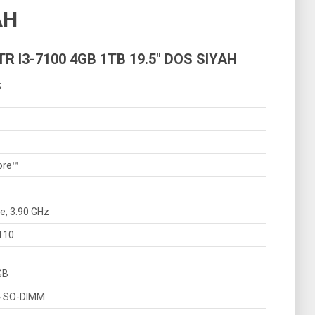
AH
R I3-7100 4GB 1TB 19.5″ DOS SIYAH
;
ore™
e, 3.90 GHz
110
GB
4 SO-DIMM