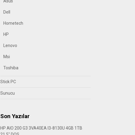
Asus
Dell
Hometech
HP
Lenovo
Msi
Toshiba
Stick PC
Sunucu
Son Yazılar
HP AIO 200 G3 3VA40EA I3-8130U 4GB 1TB
21.5″ DOS