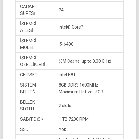
GARANTİ
24
SÜRESİ
İŞLEMCİ
Intel® Core™
AİLESİ
İŞLEMCİ
i5-6400
MODELİ
İŞLEMCİ
(6M Cache, up to 3.30 GHz)
ÖZELLİKLERİ
CHIPSET
Intel H81
SİSTEM
8GB DDR3 1600MHz
BELLEĞİ
Maximum Hafıza : 8GB
BELLEK
2 slots
SLOTU
SABİT DİSK
1 TB 7200 RPM
SSD
Yok