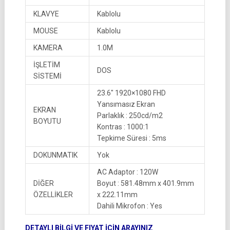
KLAVYE
Kablolu
MOUSE
Kablolu
KAMERA
1.0M
İŞLETİM
DOS
SİSTEMİ
23.6″ 1920×1080 FHD
Yansımasız Ekran
EKRAN
Parlaklık : 250cd/m2
BOYUTU
Kontras : 1000:1
Tepkime Süresi : 5ms
DOKUNMATIK
Yok
AC Adaptor : 120W
DİĞER
Boyut : 581.48mm x 401.9mm
ÖZELLİKLER
x 222.11mm
Dahili Mikrofon : Yes
DETAYLI BİLGİ VE FIYAT İÇİN ARAYINIZ