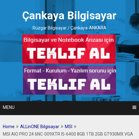
Skip
to
Çankaya Bilgisayar
content
Rüzgar Bilgisayar / Çankaya-ANKARA
MENU
Home
ALLinONE Bilgisayar
MSI
MSI AIO PRO 24 6NC-009XTR I5-6400 8GB 1TB 2GB GT930MX VGA