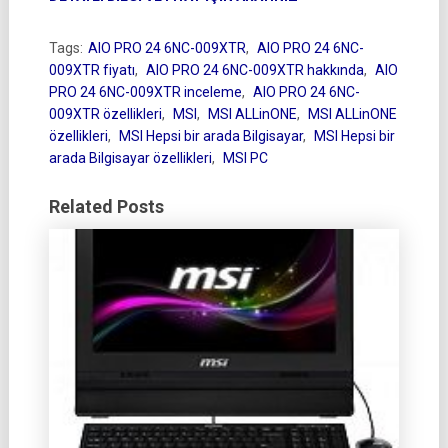
Tags:
AIO PRO 24 6NC-009XTR
,
AIO PRO 24 6NC-
009XTR fiyatı
,
AIO PRO 24 6NC-009XTR hakkında
,
AIO
PRO 24 6NC-009XTR inceleme
,
AIO PRO 24 6NC-
009XTR özellikleri
,
MSI
,
MSI ALLinONE
,
MSI ALLinONE
özellikleri
,
MSI Hepsi bir arada Bilgisayar
,
MSI Hepsi bir
arada Bilgisayar özellikleri
,
MSI PC
Related Posts