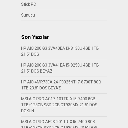
Stick PC
Sunucu
Son Yazılar
HP AIO 200 G3 3VA40EA I3-8130U 4GB 1TB
21.5″ DOS
HP AIO 200 G3 3VA41EA I5-8250U 4GB 1TB
21.5″ DOS BEYAZ
HP AIO 4MR73EA 24-F0025NT I7-8700T 8GB
1TB 23.8″ DOS BEYAZ
MSI AIO PRO AC17-101TR-X I5-7400 8GB
1TB+128GB SSD 2GB GT930MX 21.5″ DOS
DOKUN
MSI AIO PRO AE93-201TR-X I5-7400 8GB
1TB+128GB SSD 2GB GT930MX 23.6″ DOS