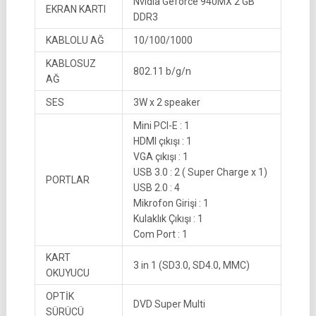
Nvidia Geforce 940MX 2 GB
EKRAN KARTI
DDR3
KABLOLU AĞ
10/100/1000
KABLOSUZ
802.11 b/g/n
AĞ
SES
3W x 2 speaker
Mini PCI-E : 1
HDMI çıkışı : 1
VGA çıkışı : 1
USB 3.0 : 2 ( Super Charge x 1)
PORTLAR
USB 2.0 : 4
Mikrofon Girişi : 1
Kulaklık Çıkışı : 1
Com Port : 1
KART
3 in 1 (SD3.0, SD4.0, MMC)
OKUYUCU
OPTİK
DVD Super Multi
SÜRÜCÜ