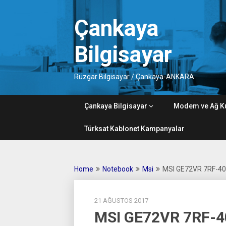
Skip
to
Çankaya
content
Bilgisayar
Rüzgar Bilgisayar / Çankaya-ANKARA
Çankaya Bilgisayar
Modem ve Ağ K
Türksat Kablonet Kampanyalar
Home
Notebook
Msi
MSI GE72VR 7RF-40
21 AĞUSTOS 2017
MSI GE72VR 7RF-4