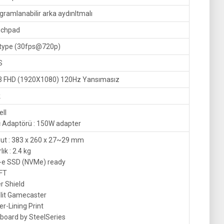
gramlanabilir arka aydınltmalı
uchpad
type (30fps@720p)
S
3 FHD (1920X1080) 120Hz Yansımasız
k
ell
 Adaptörü : 150W adapter
ut : 383 x 260 x 27~29 mm
lık : 2.4 kg
-e SSD (NVMe) ready
FT
er Shield
lit Gamecaster
ver-Lining Print
board by SteelSeries