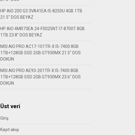
HP AIO 200 G3 3VA41EA I5-8250U 4GB 1TB
21.5″ DOS BEYAZ
HP AIO 4MR73EA 24-F0025NT I7-8700T 8GB
1TB 23.8″ DOS BEYAZ
MSI AIO PRO AC17-101TR-X I5-7400 8GB
1TB+128GB SSD 2GB GT930MX 21.5″ DOS
DOKUN
MSI AIO PRO AE93-201TR-X I5-7400 8GB
1TB+128GB SSD 2GB GT930MX 23.6″ DOS
DOKUN
Üst veri
Giriş
Kayıt akışı