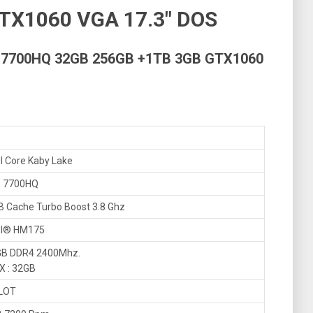
TX1060 VGA 17.3″ DOS
-7700HQ 32GB 256GB +1TB 3GB GTX1060
el Core Kaby Lake
– 7700HQ
 Cache Turbo Boost 3.8 Ghz
el® HM175
B DDR4 2400Mhz.
 : 32GB
LOT