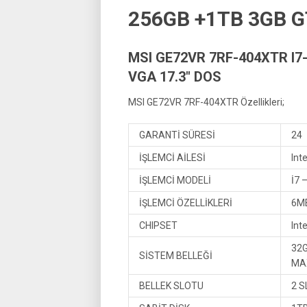
256GB +1TB 3GB G
MSI GE72VR 7RF-404XTR I7
VGA 17.3″ DOS
MSI GE72VR 7RF-404XTR Özellikleri;
GARANTİ SÜRESİ
24
İŞLEMCİ AİLESİ
Int
İŞLEMCİ MODELİ
İ7 
İŞLEMCİ ÖZELLİKLERİ
6MB
CHIPSET
Int
32G
SİSTEM BELLEĞİ
MAX
BELLEK SLOTU
2 S