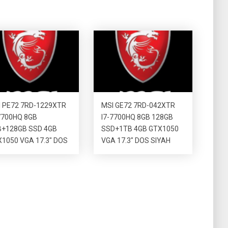
 PE72 7RD-1229XTR
MSI GE72 7RD-042XTR
7700HQ 8GB
I7-7700HQ 8GB 128GB
B+128GB SSD 4GB
SSD+1TB 4GB GTX1050
1050 VGA 17.3″ DOS
VGA 17.3″ DOS SIYAH