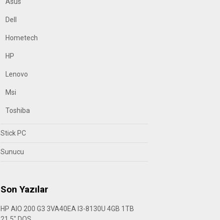
Asus
Dell
Hometech
HP
Lenovo
Msi
Toshiba
Stick PC
Sunucu
Son Yazılar
HP AIO 200 G3 3VA40EA I3-8130U 4GB 1TB
21.5″ DOS