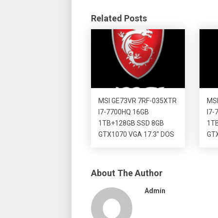
Related Posts
MSI GE73VR 7RF-035XTR
MSI
I7-7700HQ 16GB
I7-
1TB+128GB SSD 8GB
1T
GTX1070 VGA 17.3″ DOS
GTX
About The Author
Admin