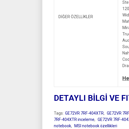
Ste
120
Wid
DİĞER ÖZELLİKLER
Mat
Mir
Tru
Aud
Sou
Nah
Coo
Dra
He
DETAYLI BİLGİ VE F
Tags:
GE72VR 7RF-404XTR
,
GE72VR 7RF
7RF-404XTR inceleme
,
GE72VR 7RF-404XT
notebook
,
MSI notebook özellikleri