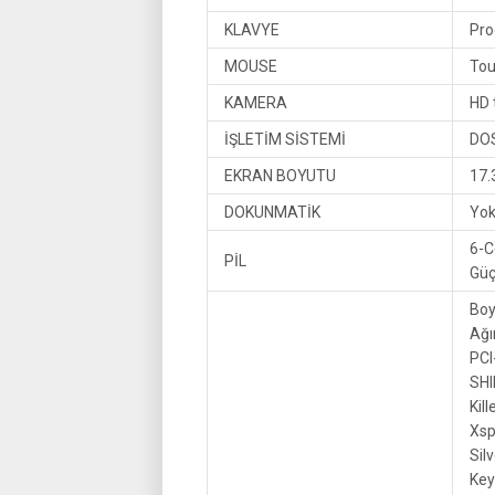
KLAVYE
Pro
MOUSE
To
KAMERA
HD 
İŞLETİM SİSTEMİ
DO
EKRAN BOYUTU
17.
DOKUNMATİK
Yo
6-C
PİL
Güç
Boy
Ağır
PCI
SHI
Kill
Xsp
Sil
Key