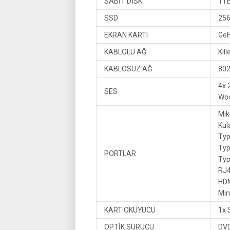
SABİT DİSK
1T
SSD
25
EKRAN KARTI
GeF
KABLOLU AĞ
Kil
KABLOSUZ AĞ
802
4x 
SES
Woo
Mikr
Kula
Typ
Typ
PORTLAR
Typ
RJ4
HDM
Min
KART OKUYUCU
1x 
OPTİK SÜRÜCÜ
DVD