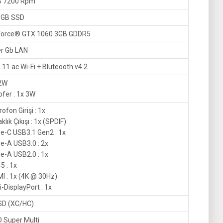
B 7200 Rpm
6GB SSD
orce® GTX 1060 3GB GDDR5
ler Gb LAN
.11 ac Wi-Fi + Bluteooth v4.2
2W
fer : 1x 3W
ofon Girişi : 1x
klık Çıkışı : 1x (SPDIF)
e-C USB3.1 Gen2 : 1x
e-A USB3.0 : 2x
e-A USB2.0 : 1x
5 : 1x
I : 1x (4K @ 30Hz)
i-DisplayPort : 1x
SD (XC/HC)
 Super Multi