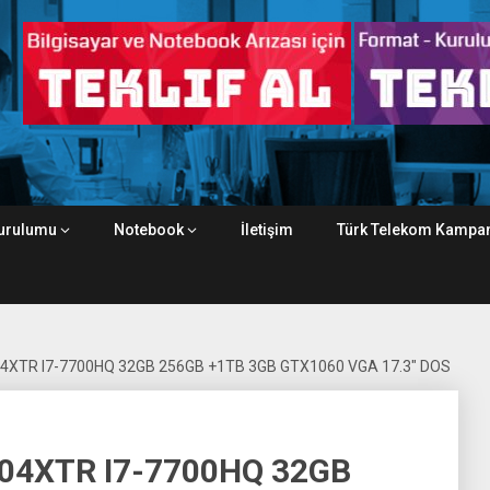
urulumu
Notebook
İletişim
Türk Telekom Kampan
4XTR I7-7700HQ 32GB 256GB +1TB 3GB GTX1060 VGA 17.3″ DOS
04XTR I7-7700HQ 32GB