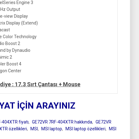
elSeries Engine 3
Hz Output
e-view Display
rix Display (Extend)
acast
e Color Technology
io Boost 2
nd by Dynaudio
imic 2
ler Boost 4
gon Center
diye : 17.3 Sırt Çantası + Mouse
IYAT İÇİN ARAYINIZ
-404XTR fiyatı
,
GE72VR 7RF-404XTR hakkında
,
GE72VR
R özellikleri
,
MSI
,
MSI laptop
,
MSI laptop özellikleri
,
MSI