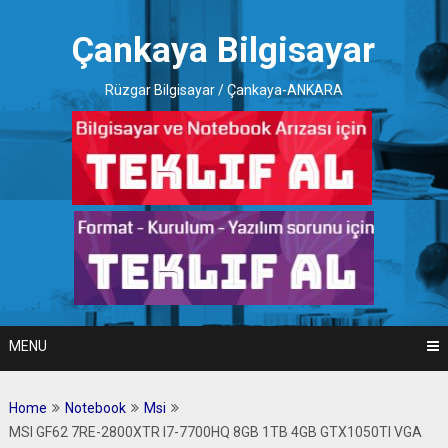
Skip
to
Çankaya Bilgisayar
content
Rüzgar Bilgisayar / Çankaya-ANKARA
MENU
Home
Notebook
Msi
MSI GF62 7RE-2800XTR I7-7700HQ 8GB 1TB 4GB GTX1050TI VGA