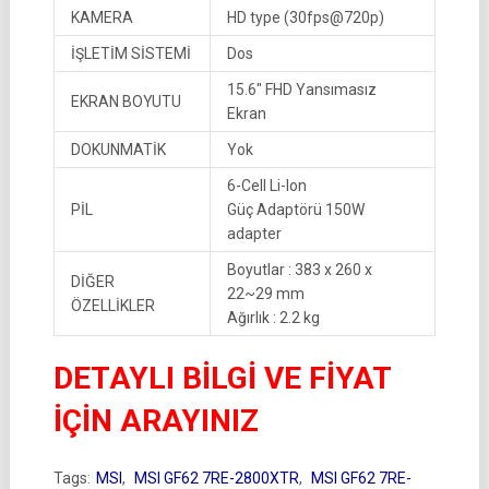
KAMERA
HD type (30fps@720p)
İŞLETİM SİSTEMİ
Dos
15.6″ FHD Yansımasız
EKRAN BOYUTU
Ekran
DOKUNMATİK
Yok
6-Cell Li-Ion
PİL
Güç Adaptörü 150W
adapter
Boyutlar : 383 x 260 x
DİĞER
22~29 mm
ÖZELLİKLER
Ağırlık : 2.2 kg
DETAYLI BİLGİ VE FİYAT
İÇİN ARAYINIZ
Tags:
MSI
,
MSI GF62 7RE-2800XTR
,
MSI GF62 7RE-