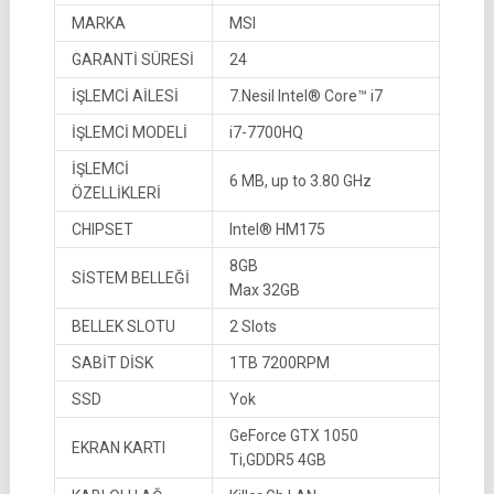
MARKA
MSI
GARANTİ SÜRESİ
24
İŞLEMCİ AİLESİ
7.Nesil Intel® Core™ i7
İŞLEMCİ MODELİ
i7-7700HQ
İŞLEMCİ
6 MB, up to 3.80 GHz
ÖZELLİKLERİ
CHIPSET
Intel® HM175
8GB
SİSTEM BELLEĞİ
Max 32GB
BELLEK SLOTU
2 Slots
SABİT DİSK
1TB 7200RPM
SSD
Yok
GeForce GTX 1050
EKRAN KARTI
Ti,GDDR5 4GB