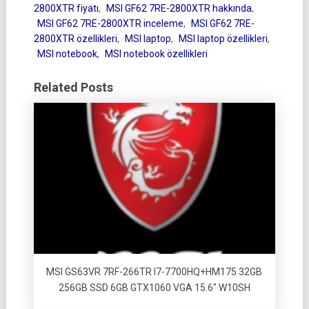
2800XTR fiyatı
,
MSI GF62 7RE-2800XTR hakkında
,
MSI GF62 7RE-2800XTR inceleme
,
MSI GF62 7RE-
2800XTR özellikleri
,
MSI laptop
,
MSI laptop özellikleri
,
MSI notebook
,
MSI notebook özellikleri
Related Posts
MSI GS63VR 7RF-266TR I7-7700HQ+HM175 32GB
256GB SSD 6GB GTX1060 VGA 15.6″ W10SH