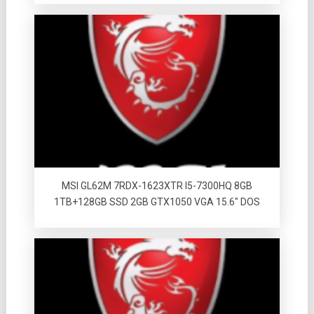
MSI GL62M 7RDX-1623XTR I5-7300HQ 8GB
1TB+128GB SSD 2GB GTX1050 VGA 15.6″ DOS