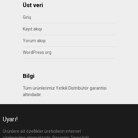
Üst veri
Giriş
Kayıt akışı
Yorum akışı
WordPress.org
Bilgi
Tüm ürünlerimiz Yetkili Distribütör garantisi
altındadır.
Uyarı!
Ürünlere ait özellikler üreticilerin internet
sitelerinden alınmaktadır. Resimler Temsilidir,