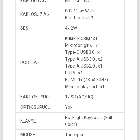
KABLOLU AĞ
Killer Gb LAN
802.11 ac Wi-Fi
KABLOSUZ AĞ
Bluetooth v4.2
SES
4x 2W
Kulaklık çıkışı : x1
Mikrofon girişi : x1
Type-C USB3.0 : x1
Type-A USB3.0 : x2
PORTLAR
Type-A USB2.0 : x1
RJ45 : x1
HDMI : 1x (4K @ 30Hz)
Mini-DisplayPort : x1
KART OKUYUCU
1x SD (XC/HC)
OPTİK SÜRÜCÜ
Yok
Backlight Keyboard (Full-
KLAVYE
Color)
MOUSE
Touchpad