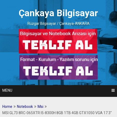
Skip
to
Çankaya Bilgisayar
content
Rüzgar Bilgisayar / Çankaya-ANKARA
MENU
Home
Notebook
Msi
MSI GL73 8RC-065XTR I5-8300H 8GB 1TB 4GB GTX1050 VGA 17.3″