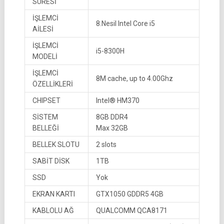
SÜRESİ
İŞLEMCİ
8.Nesil Intel Core i5
AİLESİ
İŞLEMCİ
i5-8300H
MODELİ
İŞLEMCİ
8M cache, up to 4.00Ghz
ÖZELLİKLERİ
CHIPSET
Intel® HM370
SİSTEM
8GB DDR4
BELLEĞİ
Max 32GB
BELLEK SLOTU
2 slots
SABİT DİSK
1TB
SSD
Yok
EKRAN KARTI
GTX1050 GDDR5 4GB
KABLOLU AĞ
QUALCOMM QCA8171