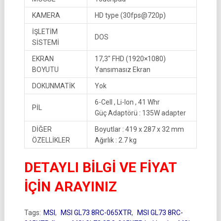
KAMERA
HD type (30fps@720p)
İŞLETİM
DOS
SİSTEMİ
EKRAN
17,3″ FHD (1920×1080)
BOYUTU
Yansımasız Ekran
DOKUNMATİK
Yok
6-Cell , Li-Ion , 41 Whr
PİL
Güç Adaptörü : 135W adapter
DİĞER
Boyutlar : 419 x 287 x 32 mm
ÖZELLİKLER
Ağırlık : 2.7 kg
DETAYLI BİLGİ VE FİYAT
İÇİN ARAYINIZ
Tags:
MSI
,
MSI GL73 8RC-065XTR
,
MSI GL73 8RC-