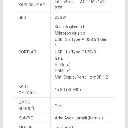
Intel Wireless-AC 9462 (1×1)
KABLOSUZ AĞ
BT5
SES
2x 3W
Kulaklık çıkışı : x1
Mikrofon girişi : x1
USB : 3 x Type-A USB 3.1 Gen
1
PORTLAR
USB : 1 x Type-C USB 3.1
Gen.1
RJ45 : x1
HDMI : x1
Mini-DisplayPort : 1 x mDP 1.2
KART
1x SD (XC/HC)
OKUYUCU
OPTİK
Yok
SÜRÜCÜ
KLAVYE
Arka Aydınlatmalı (Kırmızı)
MOUSE
Touchpad