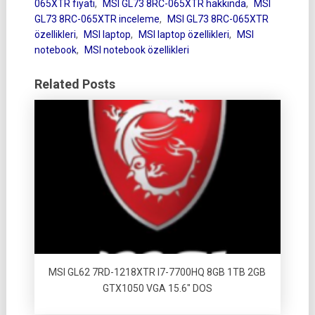
065XTR fiyatı
,
MSI GL73 8RC-065XTR hakkında
,
MSI
GL73 8RC-065XTR inceleme
,
MSI GL73 8RC-065XTR
özellikleri
,
MSI laptop
,
MSI laptop özellikleri
,
MSI
notebook
,
MSI notebook özellikleri
Related Posts
MSI GL62 7RD-1218XTR I7-7700HQ 8GB 1TB 2GB
GTX1050 VGA 15.6″ DOS