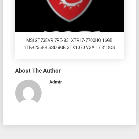
MSI GT73EVR 7RE-831XTR I7-7700HQ 16GB
1TB+256GB SSD 8GB GTX1070 VGA 17.3″ DOS
About The Author
Admin