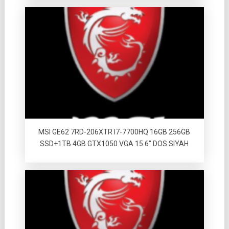
MSI GE62 7RD-206XTR I7-7700HQ 16GB 256GB
SSD+1TB 4GB GTX1050 VGA 15.6″ DOS SIYAH