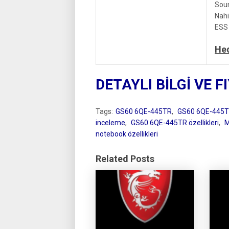
Sou
Nah
ESS 
Hed
DETAYLI BİLGİ VE F
Tags:
GS60 6QE-445TR
,
GS60 6QE-445TR
inceleme
,
GS60 6QE-445TR özellikleri
,
M
notebook özellikleri
Related Posts