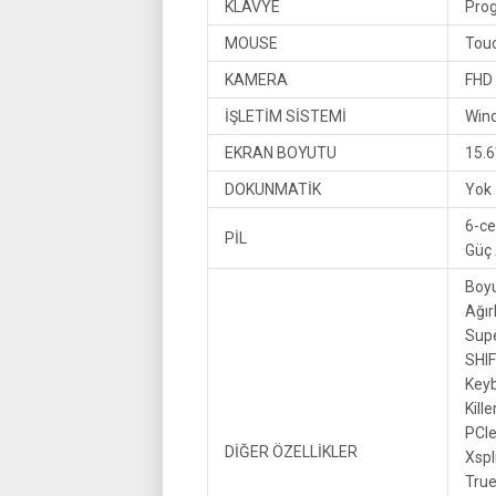
KLAVYE
Prog
MOUSE
Tou
KAMERA
FHD
İŞLETİM SİSTEMİ
Win
EKRAN BOYUTU
15.6
DOKUNMATİK
Yok
6-ce
PİL
Güç 
Boyu
Ağırl
Supe
SHI
Keyb
Kill
PCI
DİĞER ÖZELLİKLER
Xspl
True