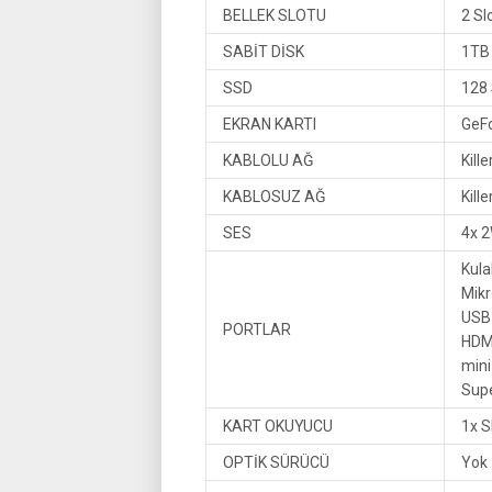
BELLEK SLOTU
2 Sl
SABİT DİSK
1TB
SSD
128
EKRAN KARTI
GeF
KABLOLU AĞ
Kill
KABLOSUZ AĞ
Kill
SES
4x 
Kulak
Mikr
USB 
PORTLAR
HDMI
mini
Supe
KART OKUYUCU
1x 
OPTİK SÜRÜCÜ
Yok