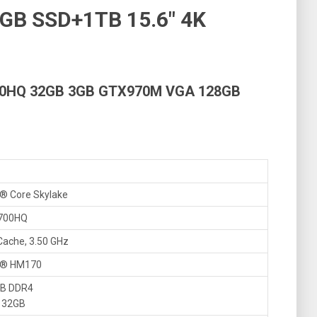
B SSD+1TB 15.6″ 4K
700HQ 32GB 3GB GTX970M VGA 128GB
l® Core Skylake
6700HQ
ache, 3.50 GHz
el® HM170
GB DDR4
 32GB