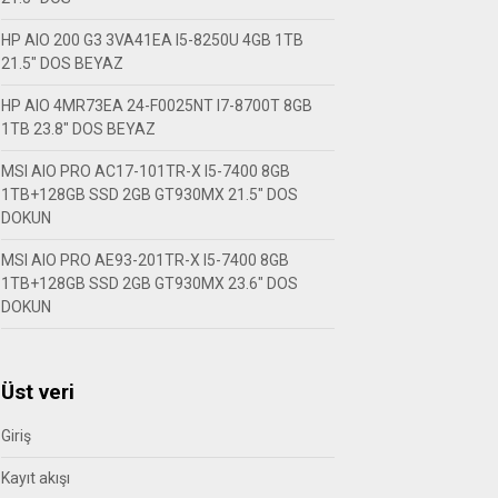
HP AIO 200 G3 3VA41EA I5-8250U 4GB 1TB
21.5″ DOS BEYAZ
HP AIO 4MR73EA 24-F0025NT I7-8700T 8GB
1TB 23.8″ DOS BEYAZ
MSI AIO PRO AC17-101TR-X I5-7400 8GB
1TB+128GB SSD 2GB GT930MX 21.5″ DOS
DOKUN
MSI AIO PRO AE93-201TR-X I5-7400 8GB
1TB+128GB SSD 2GB GT930MX 23.6″ DOS
DOKUN
Üst veri
Giriş
Kayıt akışı