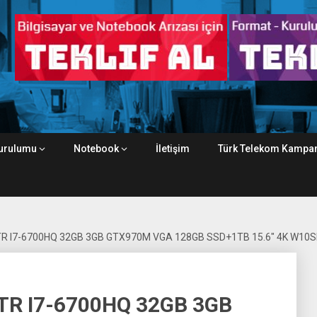
urulumu
Notebook
İletişim
Türk Telekom Kampan
TR I7-6700HQ 32GB 3GB GTX970M VGA 128GB SSD+1TB 15.6″ 4K W10
TR I7-6700HQ 32GB 3GB