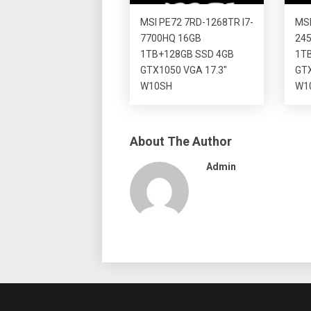
MSI PE72 7RD-1268TR I7-
MSI
7700HQ 16GB
245
1TB+128GB SSD 4GB
1T
GTX1050 VGA 17.3″
GTX
W10SH
W1
About The Author
Admin