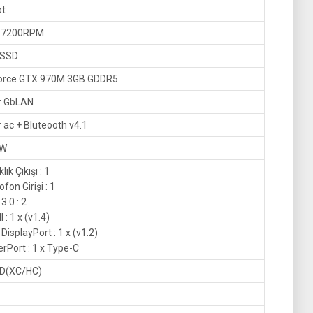
ot
 7200RPM
 SSD
orce GTX 970M 3GB GDDR5
er GbLAN
er ac + Bluteooth v4.1
2W
lık Çıkışı : 1
ofon Girişi : 1
3.0 : 2
 : 1 x (v1.4)
 DisplayPort : 1 x (v1.2)
rPort : 1 x Type-C
SD(XC/HC)