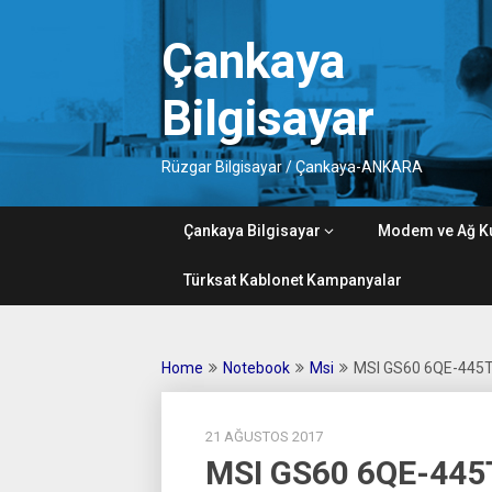
Skip
to
Çankaya
content
Bilgisayar
Rüzgar Bilgisayar / Çankaya-ANKARA
Çankaya Bilgisayar
Modem ve Ağ K
Türksat Kablonet Kampanyalar
Home
Notebook
Msi
MSI GS60 6QE-445
21 AĞUSTOS 2017
MSI GS60 6QE-445