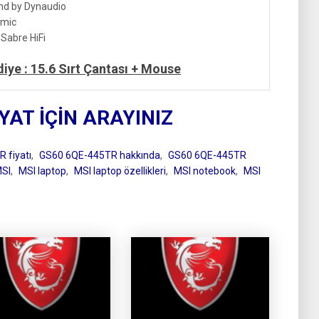
nd by Dynaudio
imic
Sabre HiFi
iye : 15.6 Sırt Çantası + Mouse
IYAT İÇİN ARAYINIZ
 fiyatı
,
GS60 6QE-445TR hakkında
,
GS60 6QE-445TR
SI
,
MSI laptop
,
MSI laptop özellikleri
,
MSI notebook
,
MSI