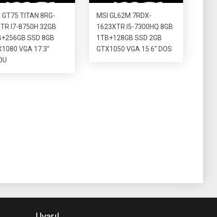
 GT75 TITAN 8RG-
MSI GL62M 7RDX-
TR I7-8750H 32GB
1623XTR I5-7300HQ 8GB
B+256GB SSD 8GB
1TB+128GB SSD 2GB
1080 VGA 17.3″
GTX1050 VGA 15.6″ DOS
0U
Uyarı!