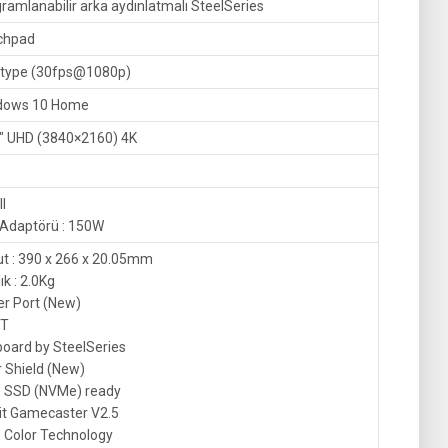
ramlanabilir arka aydınlatmalı SteelSeries
chpad
 type (30fps@1080p)
dows 10 Home
″ UHD (3840×2160) 4K
ll
Adaptörü : 150W
t : 390 x 266 x 20.05mm
ık : 2.0Kg
r Port (New)
FT
oard by SteelSeries
er Shield (New)
e SSD (NVMe) ready
it Gamecaster V2.5
 Color Technology