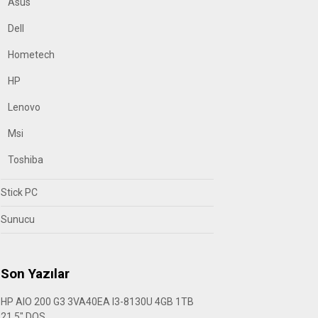
Asus
Dell
Hometech
HP
Lenovo
Msi
Toshiba
Stick PC
Sunucu
Son Yazılar
HP AIO 200 G3 3VA40EA I3-8130U 4GB 1TB
21.5″ DOS