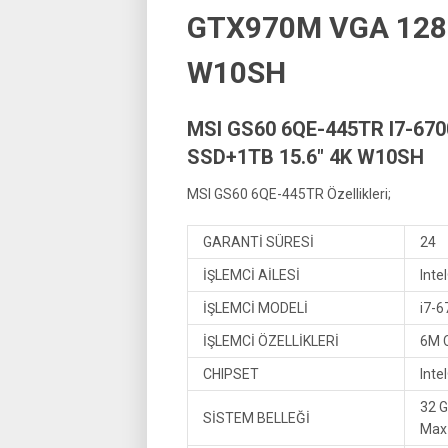
GTX970M VGA 128G
W10SH
MSI GS60 6QE-445TR I7-6
SSD+1TB 15.6″ 4K W10SH
MSI GS60 6QE-445TR Özellikleri;
GARANTİ SÜRESİ
24
İŞLEMCİ AİLESİ
Inte
İŞLEMCİ MODELİ
i7-
İŞLEMCİ ÖZELLİKLERİ
6M C
CHIPSET
Int
32 
SİSTEM BELLEĞİ
Max