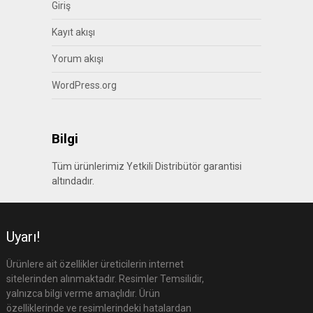
Giriş
Kayıt akışı
Yorum akışı
WordPress.org
Bilgi
Tüm ürünlerimiz Yetkili Distribütör garantisi
altındadır.
Uyarı!
Ürünlere ait özellikler üreticilerin internet
sitelerinden alınmaktadır. Resimler Temsilidir,
yalnızca bilgi verme amaçlıdır. Ürün
özelliklerinde ve resimlerindeki hatalardan