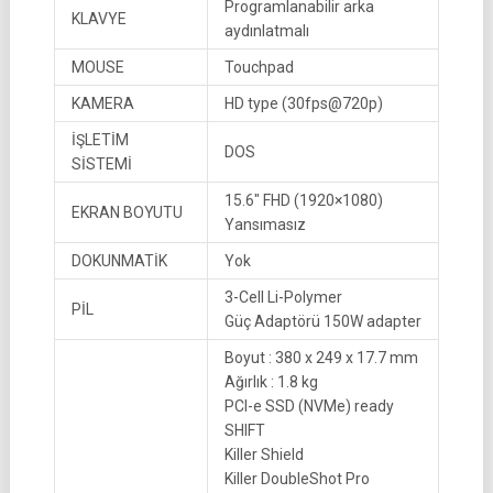
Programlanabilir arka
KLAVYE
aydınlatmalı
MOUSE
Touchpad
KAMERA
HD type (30fps@720p)
İŞLETİM
DOS
SİSTEMİ
15.6″ FHD (1920×1080)
EKRAN BOYUTU
Yansımasız
DOKUNMATİK
Yok
3-Cell Li-Polymer
PİL
Güç Adaptörü 150W adapter
Boyut : 380 x 249 x 17.7 mm
Ağırlık : 1.8 kg
PCI-e SSD (NVMe) ready
SHIFT
Killer Shield
Killer DoubleShot Pro