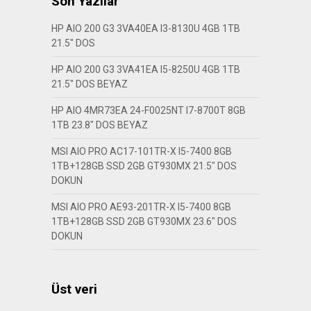
Son Yazılar
HP AIO 200 G3 3VA40EA I3-8130U 4GB 1TB
21.5″ DOS
HP AIO 200 G3 3VA41EA I5-8250U 4GB 1TB
21.5″ DOS BEYAZ
HP AIO 4MR73EA 24-F0025NT I7-8700T 8GB
1TB 23.8″ DOS BEYAZ
MSI AIO PRO AC17-101TR-X I5-7400 8GB
1TB+128GB SSD 2GB GT930MX 21.5″ DOS
DOKUN
MSI AIO PRO AE93-201TR-X I5-7400 8GB
1TB+128GB SSD 2GB GT930MX 23.6″ DOS
DOKUN
Üst veri