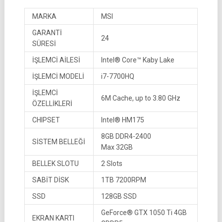
MARKA
MSI
GARANTİ
24
SÜRESİ
İŞLEMCİ AİLESİ
Intel® Core™ Kaby Lake
İŞLEMCİ MODELİ
i7-7700HQ
İŞLEMCİ
6M Cache, up to 3.80 GHz
ÖZELLİKLERİ
CHIPSET
Intel® HM175
8GB DDR4-2400
SİSTEM BELLEĞİ
Max 32GB
BELLEK SLOTU
2 Slots
SABİT DİSK
1TB 7200RPM
SSD
128GB SSD
GeForce® GTX 1050 Ti 4GB
EKRAN KARTI