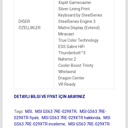
Xsplit Gamecaster
Silver-Lining Print
Keyboard by SteelSeries
DİĞER
SteelSeries Engine 3
ÖZELLİKLER
Matrix Display (Extend)
Miracast
True Color Technology
ESS Sabre HiFi
Thunderbolt™3
Nahimic 2
Cooler Boost Trinity
Whirlwind
Dragon Center
VR Ready
DETAYLI BİLGİ VE FIYAT İÇİN ARAYINIZ
Tags:
MSI
,
MSI GS63 7RE-029XTR
,
MSI GS63 7RE-
029XTR fiyatı
,
MSI GS63 7RE-029XTR hakkında
,
MSI
GS63 7RE-029XTR inceleme
,
MSI GS63 7RE-029XTR