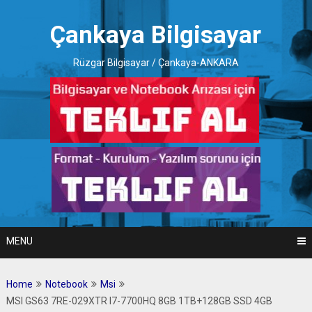
Skip
to
Çankaya Bilgisayar
content
Rüzgar Bilgisayar / Çankaya-ANKARA
MENU
Home
Notebook
Msi
MSI GS63 7RE-029XTR I7-7700HQ 8GB 1TB+128GB SSD 4GB