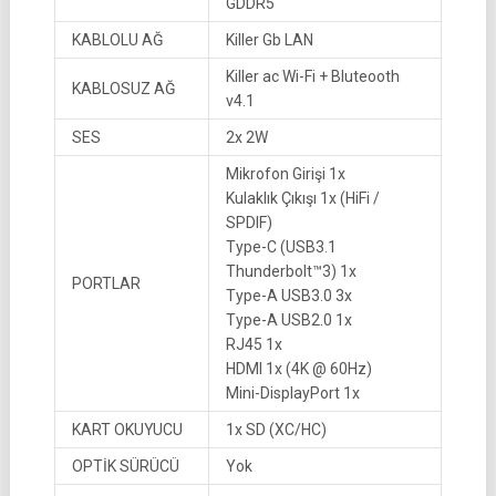
GDDR5
KABLOLU AĞ
Killer Gb LAN
Killer ac Wi-Fi + Bluteooth
KABLOSUZ AĞ
v4.1
SES
2x 2W
Mikrofon Girişi 1x
Kulaklık Çıkışı 1x (HiFi /
SPDIF)
Type-C (USB3.1
Thunderbolt™3) 1x
PORTLAR
Type-A USB3.0 3x
Type-A USB2.0 1x
RJ45 1x
HDMI 1x (4K @ 60Hz)
Mini-DisplayPort 1x
KART OKUYUCU
1x SD (XC/HC)
OPTİK SÜRÜCÜ
Yok