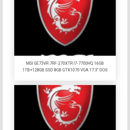
MSI GE73VR 7RF-270XTR I7-7700HQ 16GB
1TB+128GB SSD 8GB GTX1070 VGA 17.3″ DOS