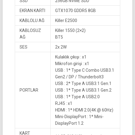
SSD
256GB NVME SDD
EKRAN KARTI
GTX1070 GDDR5 8GB
KABLOLU AĞ
Killer E2500
KABLOSUZ
Killer 1550 (2×2)
AĞ
BT5
SES
2x 2W
Kulaklık çıkışı : x1
Mikrofon girişi : x1
USB : 1* Type C Combo USB3.1
Gen2 / DP / Thunderbolt3
USB : 2* Type A USB3.1 Gen.1
PORTLAR
USB : 1* Type A USB3.1 Gen.2
USB : 1* Type A USB2.0
RJ45 : x1
HDMI : 1* HDMI 2.0(4K @ 60Hz)
Mini-DisplayPort : 1* Mini-
DisplayPort 1.2
KART