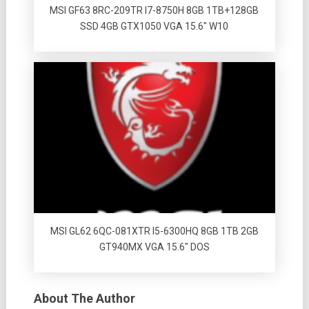
MSI GF63 8RC-209TR I7-8750H 8GB 1TB+128GB
SSD 4GB GTX1050 VGA 15.6″ W10
MSI GL62 6QC-081XTR I5-6300HQ 8GB 1TB 2GB
GT940MX VGA 15.6″ DOS
About The Author