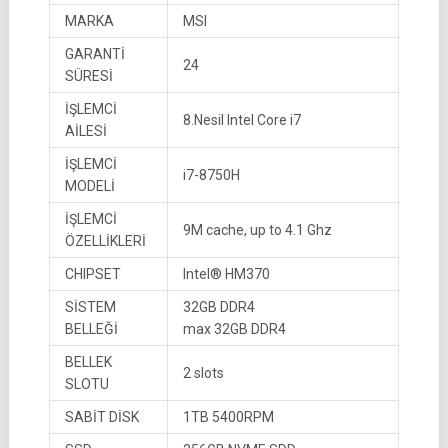
MARKA
MSI
GARANTİ
24
SÜRESİ
İŞLEMCİ
8.Nesil Intel Core i7
AİLESİ
İŞLEMCİ
i7-8750H
MODELİ
İŞLEMCİ
9M cache, up to 4.1 Ghz
ÖZELLİKLERİ
CHIPSET
Intel® HM370
SİSTEM
32GB DDR4
BELLEĞİ
max 32GB DDR4
BELLEK
2 slots
SLOTU
SABİT DİSK
1TB 5400RPM