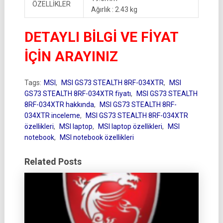
ÖZELLİKLER
Ağırlık : 2.43 kg
DETAYLI BİLGİ VE FİYAT
İÇİN ARAYINIZ
Tags:
MSI
,
MSI GS73 STEALTH 8RF-034XTR
,
MSI
GS73 STEALTH 8RF-034XTR fiyatı
,
MSI GS73 STEALTH
8RF-034XTR hakkında
,
MSI GS73 STEALTH 8RF-
034XTR inceleme
,
MSI GS73 STEALTH 8RF-034XTR
özellikleri
,
MSI laptop
,
MSI laptop özellikleri
,
MSI
notebook
,
MSI notebook özellikleri
Related Posts