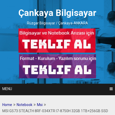
Skip
to
Çankaya Bilgisayar
content
Rüzgar Bilgisayar / Çankaya-ANKARA
MENU
Home
Notebook
Msi
MSI GS73 STEALTH 8RF-034XTR I7-8750H 32GB 1TB+256GB SSD