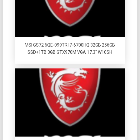
MSI GS72 6QE-099TR I7-6700HQ 32GB 256GB
SSD+1TB 3GB GTX970M VGA 17.3″ W10SH