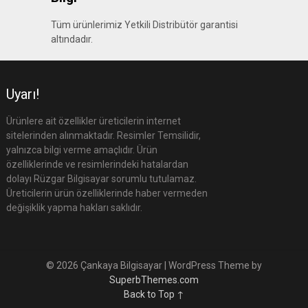
Tüm ürünlerimiz Yetkili Distribütör garantisi
altındadır.
Uyarı!
Ürünlere ait özellikler üreticilerin internet
sitelerinden alınmaktadır. Resimler Temsilidir,
yalnızca bilgi verme amaçlıdır. Ürün
özelliklerinde ve resimlerindeki hatalardan
dolayı Rüzgar Bilgisayar sorumlu tutulamaz.
Üreticilerin ürün özelliklerinde haber vermeden
değişiklik yapma hakları saklıdır.
© 2026 Çankaya Bilgisayar
| WordPress Theme by
SuperbThemes.com
Back to Top ↑