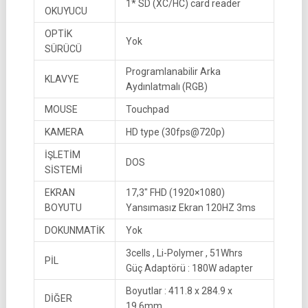
1* SD (XC/HC) card reader
OKUYUCU
OPTİK
Yok
SÜRÜCÜ
Programlanabilir Arka
KLAVYE
Aydınlatmalı (RGB)
MOUSE
Touchpad
KAMERA
HD type (30fps@720p)
İŞLETİM
DOS
SİSTEMİ
EKRAN
17,3″ FHD (1920×1080)
BOYUTU
Yansımasız Ekran 120HZ 3ms
DOKUNMATİK
Yok
3cells , Li-Polymer , 51Whrs
PİL
Güç Adaptörü : 180W adapter
Boyutlar : 411.8 x 284.9 x
DİĞER
19.6mm