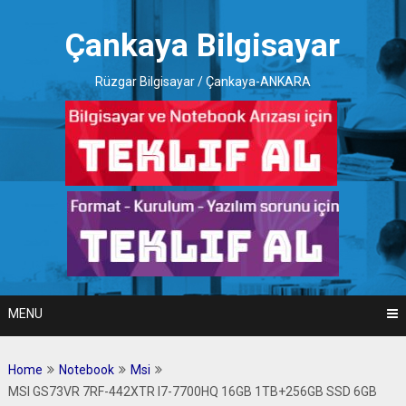
Skip
to
Çankaya Bilgisayar
content
Rüzgar Bilgisayar / Çankaya-ANKARA
MENU
Home
Notebook
Msi
MSI GS73VR 7RF-442XTR I7-7700HQ 16GB 1TB+256GB SSD 6GB