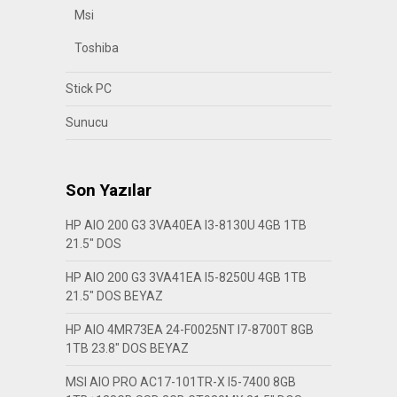
Msi
Toshiba
Stick PC
Sunucu
Son Yazılar
HP AIO 200 G3 3VA40EA I3-8130U 4GB 1TB
21.5″ DOS
HP AIO 200 G3 3VA41EA I5-8250U 4GB 1TB
21.5″ DOS BEYAZ
HP AIO 4MR73EA 24-F0025NT I7-8700T 8GB
1TB 23.8″ DOS BEYAZ
MSI AIO PRO AC17-101TR-X I5-7400 8GB