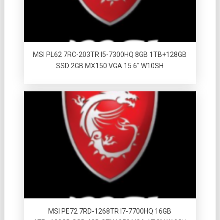
MSI PL62 7RC-203TR I5-7300HQ 8GB 1TB+128GB
SSD 2GB MX150 VGA 15.6″ W10SH
MSI PE72 7RD-1268TR I7-7700HQ 16GB