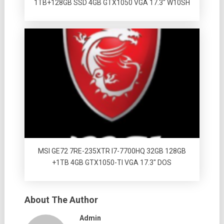
1TB+128GB SSD 4GB GTX1050 VGA 17.3″ W10SH
MSI GE72 7RE-235XTR I7-7700HQ 32GB 128GB
+1TB 4GB GTX1050-TI VGA 17.3″ DOS
About The Author
Admin