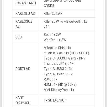
GeForce® GTX 1060 6GB
EKRAN KARTI
GDDR5
KABLOLU AĞ
Killer Gb LAN
KABLOSUZ
Killer ac Wi-Fi + Bluetooth : 1x
AĞ
v4.1
Ses : 4x 2W
SES
Woofer : 1x 3W
Mikrofon Girişi : 1x
Kulaklık Çıkışı : 1x (HiFi / SPDIF)
Type-C (USB3.1 Gen2 / DP /
Thunderbolt™3) : 1x
PORTLAR
Type-A USB3.0 : 3x
Type-A USB2.0 : 1x
RJ45 : 1x
HDMI : 1x (4K @ 60Hz)
Mini-DisplayPort : 1x
KART
1x SD (XC/HC)
OKUYUCU