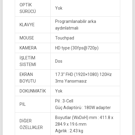
OPTİK
Yok
SÜRÜCÜ
Programlanabilir arka
KLAVYE
aydınlatmalı
MOUSE
Touchpad
KAMERA
HD type (30fps@720p)
İŞLETİM
Dos
SİSTEMİ
EKRAN
17.3″ FHD (1920×1080) 120Hz
BOYUTU
3ms Yansımasız
DOKUNMATİK
Yok
Pil : 3-Cell
PİL
Güç Adaptörü : 180W adapter
Boyutlar (WxDxH) mm : 411.8 x
DİĞER
284.9 x 19.6 mm
ÖZELLİKLER
Ağırlık : 2.43 kg