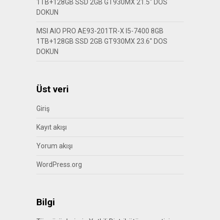
1TB+128GB SSD 2GB GT930MX 21.5″ DOS
DOKUN
MSI AIO PRO AE93-201TR-X I5-7400 8GB
1TB+128GB SSD 2GB GT930MX 23.6″ DOS
DOKUN
Üst veri
Giriş
Kayıt akışı
Yorum akışı
WordPress.org
Bilgi