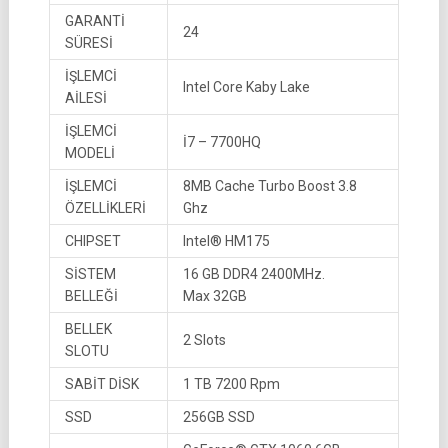
GARANTİ
24
SÜRESİ
İŞLEMCİ
Intel Core Kaby Lake
AİLESİ
İŞLEMCİ
İ7 – 7700HQ
MODELİ
İŞLEMCİ
8MB Cache Turbo Boost 3.8
ÖZELLİKLERİ
Ghz
CHIPSET
Intel® HM175
SİSTEM
16 GB DDR4 2400MHz.
BELLEĞİ
Max 32GB
BELLEK
2 Slots
SLOTU
SABİT DİSK
1 TB 7200 Rpm
SSD
256GB SSD