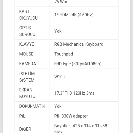
75 Whr
KART
1* HDMI (4K @ 60Hz)
OKUYUCU
OPTİK
Yok
SÜRÜCÜ
KLAVYE
RGB Mechanical Keyboard
MOUSE
Touchpad
KAMERA
FHD type (30fps@1080p)
İŞLETİM
W10U
SİSTEMİ
EKRAN
17,3″ FHD 120Hz 3ms
BOYUTU
DOKUNMATİK
Yok
PİL
Pil : 330W adapter
Boyutlar : 428 x 314 x 31~58
DİĞER
mm