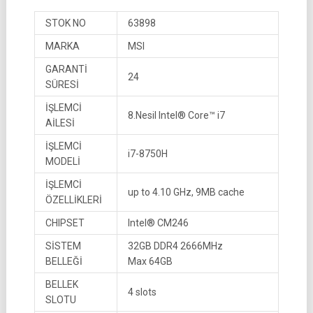
STOK NO
63898
MARKA
MSI
GARANTİ
24
SÜRESİ
İŞLEMCİ
8.Nesil Intel® Core™ i7
AİLESİ
İŞLEMCİ
i7-8750H
MODELİ
İŞLEMCİ
up to 4.10 GHz, 9MB cache
ÖZELLİKLERİ
CHIPSET
Intel® CM246
SİSTEM
32GB DDR4 2666MHz
BELLEĞİ
Max 64GB
BELLEK
4 slots
SLOTU