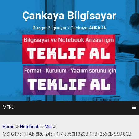
Skip
to
Çankaya Bilgisayar
content
Rüzgar Bilgisayar / Çankaya-ANKARA
MENU
Home
Notebook
Msi
MSI GT75 TITAN 8RG-245TR I7-8750H 32GB 1TB+256GB SSD 8GB