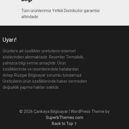
Tüm ürünlerimiz Yetkili Distribütör garantisi
altındadır.
Uyarı!
Ürünlere ait özellikler üreticilerin internet
sitelerinden alınmaktadır. Resimler Temsilidir,
yalnızca bilgi verme amaçlıdır. Ürün
özelliklerinde ve resimlerindeki hatalardan
dolayı Rüzgar Bilgisayar sorumlu tutulamaz.
Üreticilerin ürün özelliklerinde haber vermeden
değişiklik yapma hakları saklıdır.
© 2026 Çankaya Bilgisayar
| WordPress Theme by
SuperbThemes.com
Back to Top ↑