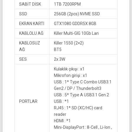
SABİT DİSK
1TB 7200RPM
SSD
256GB (2pcs) NVME SSD
EKRAN KARTI
GTX1080 GDDR5X 8GB
KABLOLU AĞ
Killer Multi-GIG 10Gb Lan
KABLOSUZ
Killer 1550 (2×2)
AĞ
BT5
SES
2x 3W
Kulaklık çıkışı : x1
Mikrofon girişi : x1
USB : 1* Type C Combo USB3.1
Gen2 / DP / Thunderbolt3
USB : 5* Type A USB3.1 Gen.2
PORTLAR
USB : *1
RJ45 : 1* SD (XC/HC) card
reader
HDMI : *1
Mini-DisplayPort : 8-Cell , Li-Ion ,