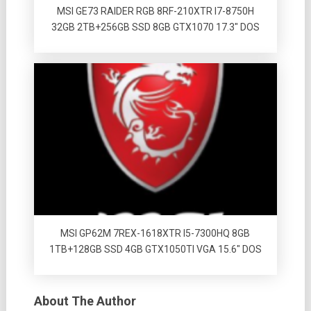
MSI GE73 RAIDER RGB 8RF-210XTR I7-8750H
32GB 2TB+256GB SSD 8GB GTX1070 17.3″ DOS
MSI GP62M 7REX-1618XTR I5-7300HQ 8GB
1TB+128GB SSD 4GB GTX1050TI VGA 15.6″ DOS
About The Author