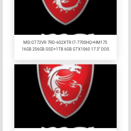
MSI GT72VR 7RD-602XTR I7-7700HQ+HM175
16GB 256GB SSD+1TB 6GB GTX1060 17.3″ DOS