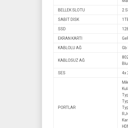
Ma
BELLEK SLOTU
2 S
SABİT DİSK
1T
SSD
12
EKRAN KARTI
Ge
KABLOLU AĞ
Gb
802
KABLOSUZ AĞ
Blu
SES
4x
Mik
Kul
Typ
Typ
PORTLAR
Typ
RJ4
Kar
HDM