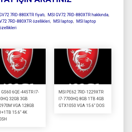
GV72 7RD-880XTR fiyatı
,
MSI GV72 7RD-880XTR hakkında
,
V72 7RD-880XTR özellikleri
,
MSI laptop
,
MSI laptop
zellikleri
 GS60 6QE-445TR I7-
MSI PE62 7RD-1229XTR
00HQ 32GB 3GB
I7-7700HQ 8GB 1TB 4GB
X970M VGA 128GB
GTX1050 VGA 15.6″ DOS
+1TB 15.6″ 4K
0SH