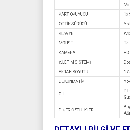
Min
KART OKUYUCU
1x 
OPTİK SÜRÜCÜ
Yo
KLAVYE
Ark
MOUSE
To
KAMERA
HD
İŞLETİM SİSTEMİ
Do
EKRAN BOYUTU
17.
DOKUNMATİK
Yo
Pil 
PİL
Güç
Bo
DİĞER ÖZELLİKLER
Ağı
DETAYLI BİLGİ VE F