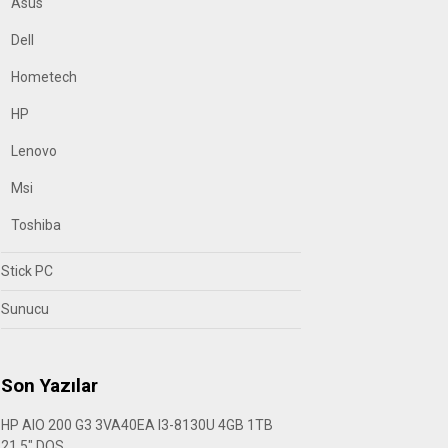
Asus
Dell
Hometech
HP
Lenovo
Msi
Toshiba
Stick PC
Sunucu
Son Yazılar
HP AIO 200 G3 3VA40EA I3-8130U 4GB 1TB
21.5″ DOS