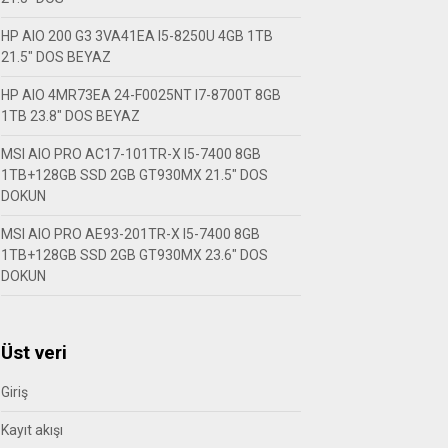
HP AIO 200 G3 3VA41EA I5-8250U 4GB 1TB
21.5″ DOS BEYAZ
HP AIO 4MR73EA 24-F0025NT I7-8700T 8GB
1TB 23.8″ DOS BEYAZ
MSI AIO PRO AC17-101TR-X I5-7400 8GB
1TB+128GB SSD 2GB GT930MX 21.5″ DOS
DOKUN
MSI AIO PRO AE93-201TR-X I5-7400 8GB
1TB+128GB SSD 2GB GT930MX 23.6″ DOS
DOKUN
Üst veri
Giriş
Kayıt akışı