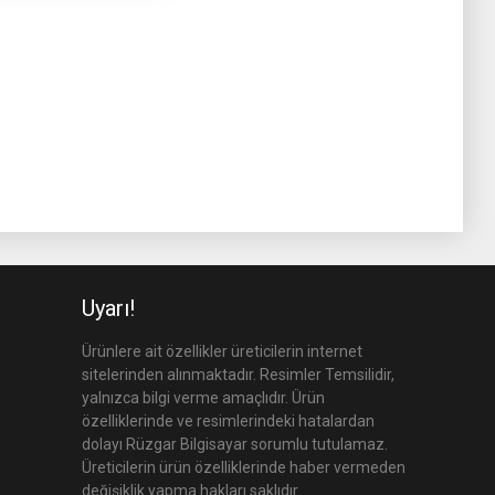
Uyarı!
Ürünlere ait özellikler üreticilerin internet
sitelerinden alınmaktadır. Resimler Temsilidir,
yalnızca bilgi verme amaçlıdır. Ürün
özelliklerinde ve resimlerindeki hatalardan
dolayı Rüzgar Bilgisayar sorumlu tutulamaz.
Üreticilerin ürün özelliklerinde haber vermeden
değişiklik yapma hakları saklıdır.