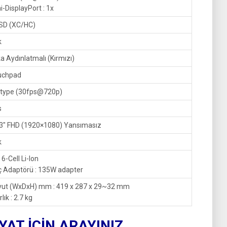
i-DisplayPort : 1x
SD (XC/HC)
k
a Aydınlatmalı (Kırmızı)
uchpad
 type (30fps@720p)
s
3″ FHD (1920×1080) Yansımasız
k
: 6-Cell Li-Ion
 Adaptörü : 135W adapter
yut (WxDxH) mm : 419 x 287 x 29~32 mm
rlık : 2.7 kg
IYAT İÇİN ARAYINIZ