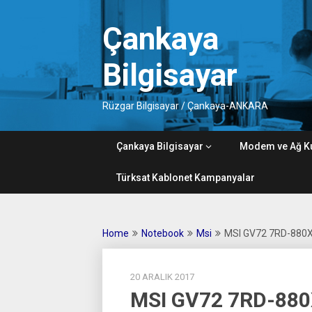
Skip
to
Çankaya
content
Bilgisayar
Rüzgar Bilgisayar / Çankaya-ANKARA
Çankaya Bilgisayar
Modem ve Ağ K
Türksat Kablonet Kampanyalar
Home
Notebook
Msi
MSI GV72 7RD-880
20 ARALIK 2017
MSI GV72 7RD-880