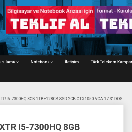
urulumu
Notebook
İletişim
Türk Telekom Kampan
XTR I5-7300HQ 8GB 1TB+128GB SSD 2GB GTX1050 VGA 17.3″ DOS
XTR I5-7300HQ 8GB