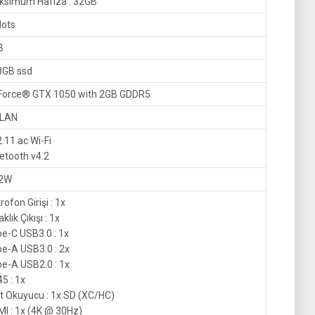
ksimum Hafıza : 32GB
lots
B
8GB ssd
Force® GTX 1050 with 2GB GDDR5
 LAN
.11 ac Wi-Fi
etooth v4.2
 2W
rofon Girişi : 1x
aklık Çıkışı : 1x
e-C USB3.0 : 1x
e-A USB3.0 : 2x
e-A USB2.0 : 1x
5 : 1x
t Okuyucu : 1x SD (XC/HC)
I : 1x (4K @ 30Hz)