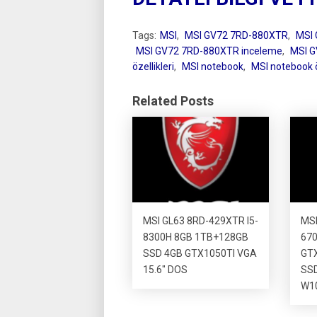
Tags:
MSI
,
MSI GV72 7RD-880XTR
,
MSI 
MSI GV72 7RD-880XTR inceleme
,
MSI G
özellikleri
,
MSI notebook
,
MSI notebook ö
Related Posts
MSI GL63 8RD-429XTR I5-
MSI
8300H 8GB 1TB+128GB
67
SSD 4GB GTX1050TI VGA
GT
15.6″ DOS
SSD
W1