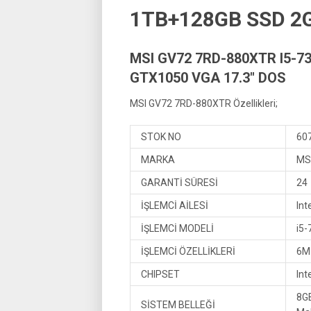
1TB+128GB SSD 2G
MSI GV72 7RD-880XTR I5-
GTX1050 VGA 17.3″ DOS
MSI GV72 7RD-880XTR Özellikleri;
STOK NO
60
MARKA
MS
GARANTİ SÜRESİ
24
İŞLEMCİ AİLESİ
Int
İŞLEMCİ MODELİ
i5
İŞLEMCİ ÖZELLİKLERİ
6M 
CHIPSET
In
8G
SİSTEM BELLEĞİ