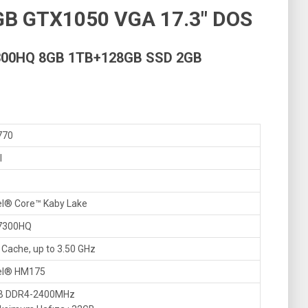
B GTX1050 VGA 17.3″ DOS
7300HQ 8GB 1TB+128GB SSD 2GB
770
I
el® Core™ Kaby Lake
-7300HQ
Cache, up to 3.50 GHz
tel® HM175
B DDR4-2400MHz